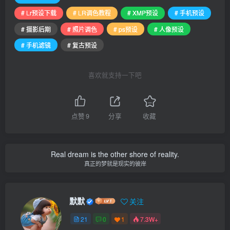
# Lr预设下载
# LR调色教程
# XMP预设
# 手机预设
# 摄影后期
# 照片调色
# ps预设
# 人像预设
# 手机滤镜
# 复古预设
喜欢就支持一下吧
点赞
9
分享
收藏
Real dream is the other shore of reality.
真正的梦就是现实的彼岸
默默
关注
21
0
1
7.3W+