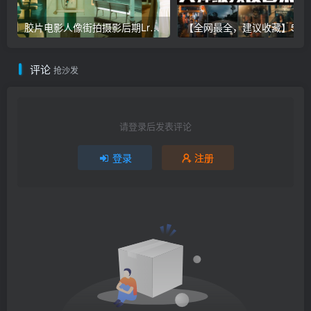
胶片电影人像街拍摄影后期Lr调色教程，手机滤镜PS+Lightroom预设下载！
【全网最全，建议收藏】5万多款Lr顶级调色预设合集，
评论
抢沙发
请登录后发表评论
登录
注册