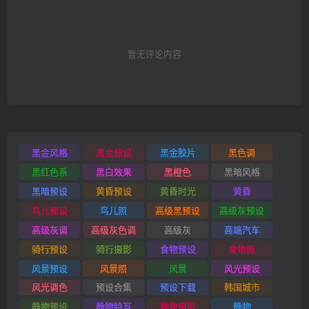
暂无评论内容
黑金风格
黑金预设
黑金胶片
黑色调
黑红色系
黑白效果
黑橙色
黑暗风格
黑暗预设
黄昏预设
黄昏时光
黄昏
鸟儿预设
鸟儿照
高级黑预设
高级灰预设
高级灰调
高级灰色调
高级灰
高端汽车
骑行预设
骑行摄影
食物预设
食物照
风景预设
风景照
风景
风光预设
风光调色
预设合集
预设下载
韩国城市
静物预设
静物特写
静物摄影
静物