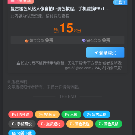
已售 1
复古褪色风格人像自拍Lr调色教程，手机滤镜PS+Lightroom预设下载！
此内容为付费资源，请付费后查看
15
积分
免费
免费
黄金会员
钻石会员
登录购买
如支付后不跳转请手动刷新，无法下载请“下方留言”或者发邮箱：
get-58@qq.com，24小时内会回复！
©
版权声明
文章版权归作者所有，未经允许请勿转载。
THE END
LR预设
PS预设
人像
复古风格
手机预设
摄影题材
调色教程
调色风格
预设下载