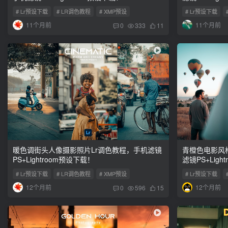
# Lr预设下载
# LR调色教程
# XMP预设
# Lr预设下载
11个月前
11个月前
0
333
11
暖色调街头人像摄影照片Lr调色教程，手机滤镜
青橙色电影风
PS+Lightroom预设下载！
滤镜PS+Ligh
# Lr预设下载
# LR调色教程
# XMP预设
# Lr预设下载
12个月前
12个月前
0
596
15