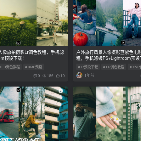
人像旅拍摄影Lr调色教程，手机滤
户外旅行风景人像摄影蓝紫色电影
room预设下载！
程，手机滤镜PS+Lightroom预
# LR调色教程
# XMP预设
# Lr预设下载
# LR调色教程
# XM
1年前
0
186
10