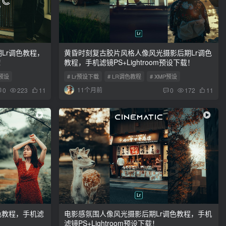
Lr调色教程，
黄昏时刻复古胶片风格人像风光摄影后期Lr调色
！
教程，手机滤镜PS+Lightroom预设下载！
P预设
# Lr预设下载
# LR调色教程
# XMP预设
11个月前
0
223
11
0
172
11
色教程，手机滤
电影感氛围人像风光摄影后期Lr调色教程，手机
滤镜PS+Lightroom预设下载！