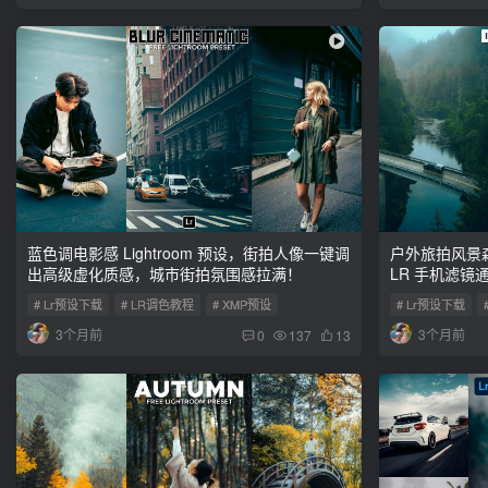
蓝色调电影感 Lightroom 预设，街拍人像一键调
户外旅拍风景
出高级虚化质感，城市街拍氛围感拉满！
LR 手机滤镜
# Lr预设下载
# LR调色教程
# XMP预设
# Lr预设下载
3个月前
3个月前
0
137
13