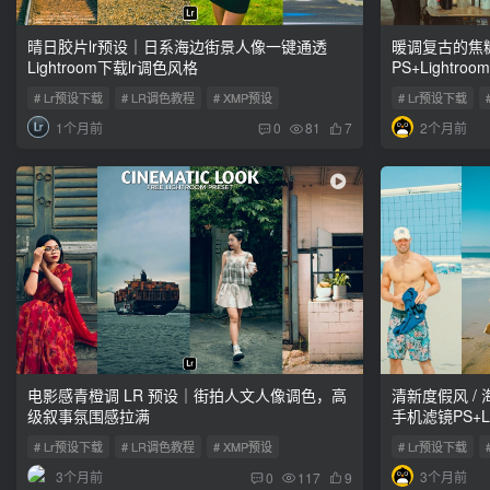
晴日胶片lr预设｜日系海边街景人像一键通透
暖调复古的焦
Lightroom下载lr调色风格
PS+Lightr
# Lr预设下载
# LR调色教程
# XMP预设
# Lr预设下载
1个月前
2个月前
0
81
7
电影感青橙调 LR 预设｜街拍人文人像调色，高
清新度假风 /
级叙事氛围感拉满
手机滤镜PS+L
# Lr预设下载
# LR调色教程
# XMP预设
# Lr预设下载
3个月前
3个月前
0
117
9