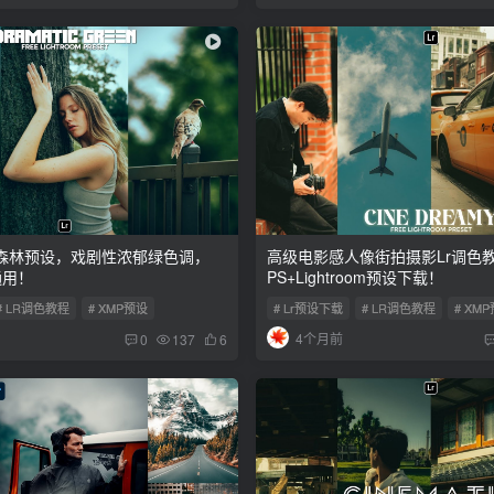
森林预设，戏剧性浓郁绿色调，
高级电影感人像街拍摄影Lr调色
通用！
PS+Lightroom预设下载！
# LR调色教程
# XMP预设
# Lr预设下载
# LR调色教程
# XM
4个月前
0
137
6