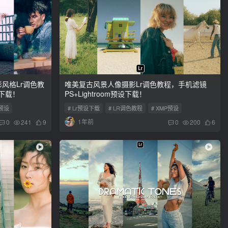
风格Lr调色教
唯美复古风景人像摄影Lr调色教程，手机滤镜
设下载！
PS+Lightroom预设下载！
P预设
# Lr预设下载
# LR调色教程
# XMP预设
1年前
0
241
9
0
200
6