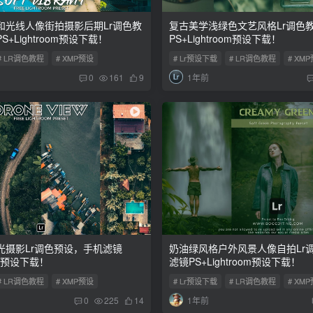
和光线人像街拍摄影后期Lr调色教
复古美学浅绿色文艺风格Lr调色
+Lightroom预设下载！
PS+Lightroom预设下载！
# LR调色教程
# XMP预设
# Lr预设下载
# LR调色教程
# XM
1年前
0
161
9
光摄影Lr调色预设，手机滤镜
奶油绿风格户外风景人像自拍Lr
oom预设下载！
滤镜PS+Lightroom预设下载！
# LR调色教程
# XMP预设
# Lr预设下载
# LR调色教程
# XM
1年前
0
225
14