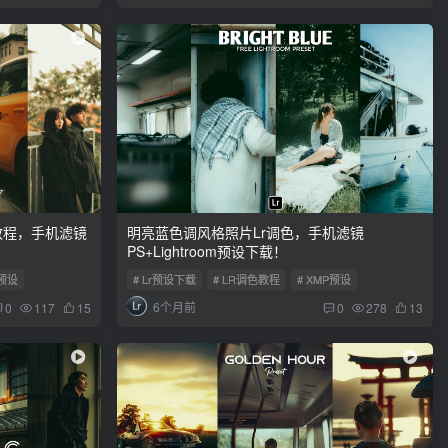
教程，手机滤镜
明亮蓝色调风格照片Lr调色，手机滤镜
PS+Lightroom预设下载！
P预设
# Lr预设下载
# LR调色教程
# XMP预设
6个月前
0
117
15
0
278
13