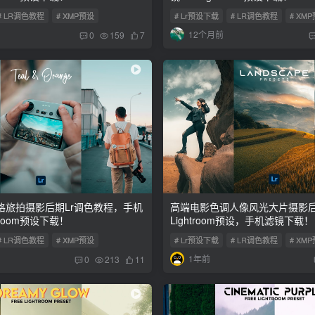
# LR调色教程
# XMP预设
# Lr预设下载
# LR调色教程
# XM
12个月前
0
159
7
格旅拍摄影后期Lr调色教程，手机
高端电影色调人像风光大片摄影
troom预设下载！
Lightroom预设，手机滤镜下载！
# LR调色教程
# XMP预设
# Lr预设下载
# LR调色教程
# XM
1年前
0
213
11