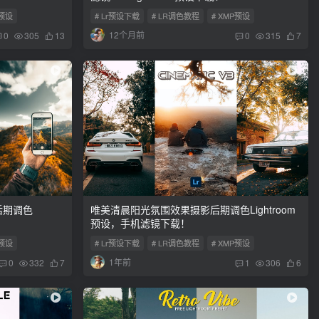
P预设
# Lr预设下载
# LR调色教程
# XMP预设
12个月前
0
305
13
0
315
7
后期调色
唯美清晨阳光氛围效果摄影后期调色Lightroom
预设，手机滤镜下载！
P预设
# Lr预设下载
# LR调色教程
# XMP预设
1年前
0
332
7
1
306
6