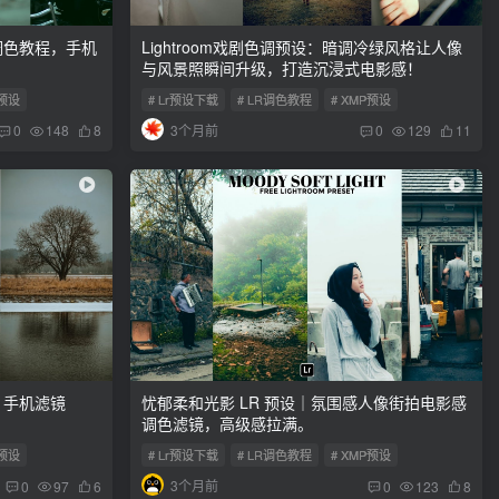
调色教程，手机
Lightroom戏剧色调预设：暗调冷绿风格让人像
与风景照瞬间升级，打造沉浸式电影感！
P预设
# Lr预设下载
# LR调色教程
# XMP预设
3个月前
0
148
8
0
129
11
，手机滤镜
忧郁柔和光影 LR 预设｜氛围感人像街拍电影感
调色滤镜，高级感拉满。
P预设
# Lr预设下载
# LR调色教程
# XMP预设
3个月前
0
97
6
0
123
8