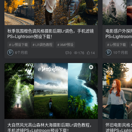
秋季氛围橙色调风格摄影后期Lr调色，手机滤镜
电影感户外探
PS+Lightroom预设下载！
PS+Lightr
# Lr预设下载
# LR调色教程
# XMP预设
# Lr预设下载
6个月前
10个月前
0
176
14
大自然风光高山森林大海摄影后期Lr调色教程，
怀旧电影风格
手机滤镜PS+Lightroom预设下载！
滤镜PS+Ligh