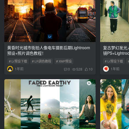
黄昏时光城市街拍人像电车摄影后期Lightroom
复古梦幻发光
预设+照片调色教程！
镜PS+Light
# Lr预设下载
# LR调色教程
# XMP预设
# Lr预设下载
1年前
1年前
0
528
10