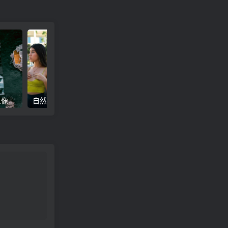
高级电影感黑暗城市汽车人像Lr调色，附手机滤镜PS+Lightroom预设下载！
自然色调人像自拍照后期Lr调色教程，手机滤镜PS+Lightroom预设下载！