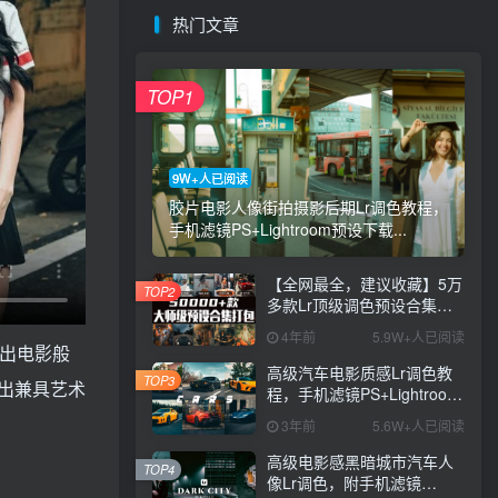
热门文章
TOP1
9W+人已阅读
胶片电影人像街拍摄影后期Lr调色教程，
手机滤镜PS+Lightroom预设下载...
【全网最全，建议收藏】5万
TOP2
多款Lr顶级调色预设合集，
精心整理，分类清晰，摄影
4年前
5.9W+人已阅读
师调色师必备素材，够用一
现出电影般
辈子！
高级汽车电影质感Lr调色教
TOP3
出兼具艺术
程，手机滤镜PS+Lightroom
预设下载！
3年前
5.6W+人已阅读
高级电影感黑暗城市汽车人
TOP4
像Lr调色，附手机滤镜