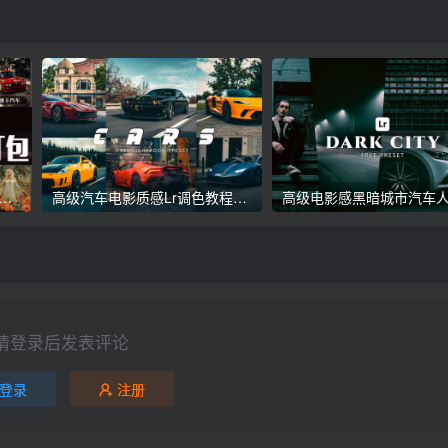
议收藏】5万多款Lr顶级调色预设合集，精心整理，分类清晰，摄影师调色师必备素材，够用一辈子！
高级汽车电影质感Lr调色教程，手机滤镜PS+Lightroom预设下载！
请登录后发表评论
登录
注册