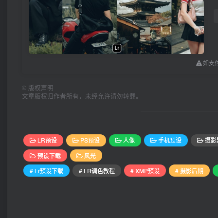
如支付
©
版权声明
文章版权归作者所有，未经允许请勿转载。
LR预设
PS预设
人像
手机预设
摄影
预设下载
风光
# Lr预设下载
# LR调色教程
# XMP预设
# 摄影后期