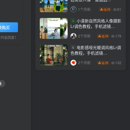
Lightroom下载lr调色风格
81
1个月前
15
小清新自然风格人像摄影
5
Lr调色教程，手机滤镜
录购买
PS+Lightroom预设下载！
179
2个月前
15
小时内会回复！
电影感哑光暖调风格Lr调
6
色教程，手机滤镜
PS+Lightroom预设下载！
132
2个月前
15
格