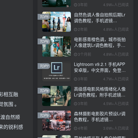
PS+Lightroom预设下载！
3年前
4.9W+人已阅读
自然色调人像自拍照后期Lr
TOP5
调色教程，手机滤镜
PS+Lightroom预设下载！
2年前
4.8W+人已阅读
电影感青橙色调，城市街拍
TOP6
人像建筑Lr调色教程，手机
滤镜PS+Lightroom预设下
3个月前
4.8W+人已阅读
载！
Lightroom v9.2.1 手机APP
TOP7
安卓版，中文界面，免登录
直接激活破解版！
3年前
4.7W+人已阅读
高级感电影风格情绪化人像
TOP8
彩相互融
Lr调色教程，附手机滤镜
PS+Lightroom预设下载！
氛围 。
3年前
4.5W+人已阅读
森林摄影电影胶片预设Lr调
TOP9
过渡自然顺
色教程，手机滤镜
Lightroom+Ps预设下载！
来的锐利感
4年前
3.6W+人已阅读
莫兰迪哑光灰人像自拍摄影