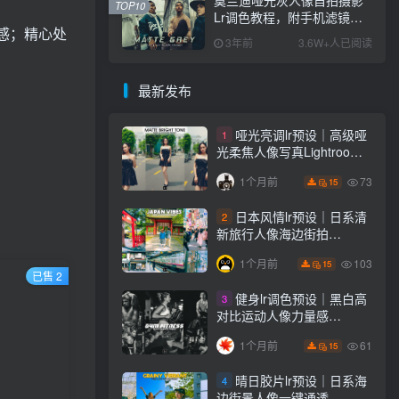
TOP10
Lr调色教程，附手机滤镜
感；精心处
PS+Lightroom预设下载！
3年前
3.6W+人已阅读
最新发布
哑光亮调lr预设｜高级哑
1
光柔焦人像写真Lightroom
下载lr调色风格
73
1个月前
15
日本风情lr预设｜日系清
2
新旅行人像海边街拍
Lightroom下载lr调色风格
103
1个月前
15
已售 2
健身lr调色预设｜黑白高
3
对比运动人像力量感
Lightroom下载lr预设风格
61
1个月前
15
晴日胶片lr预设｜日系海
4
边街景人像一键通透