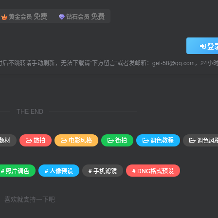
免费
免费
黄金会员
钻石会员
登
后不跳转请手动刷新，无法下载请“下方留言”或者发邮箱：get-58@qq.com，24
THE END
题材
旅拍
电影风格
街拍
调色教程
调色风
# 照片调色
# 人像预设
# 手机滤镜
# DNG格式预设
喜欢就支持一下吧