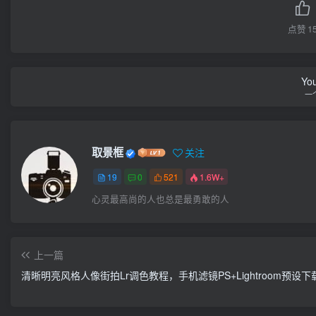
点赞
1
You
一
取景框
关注
19
0
521
1.6W+
心灵最高尚的人也总是最勇敢的人
上一篇
清晰明亮风格人像街拍Lr调色教程，手机滤镜PS+Lightroom预设下