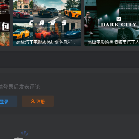
议收藏】5万多款Lr顶级调色预设合集，精心整理，分类清晰，摄影师调色师必备素材，够用一辈子！
高级汽车电影质感Lr调色教程，手机滤镜PS+Lightroom预设下载！
请登录后发表评论
登录
注册