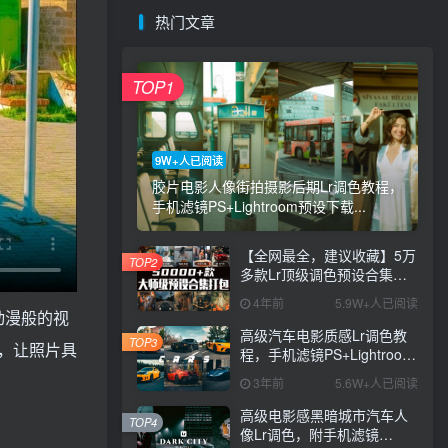
热门文章
TOP1
9W+人已阅读
胶片电影人像街拍摄影后期Lr调色教程，
手机滤镜PS+Lightroom预设下载...
【全网最全，建议收藏】5万
TOP2
多款Lr顶级调色预设合集，
精心整理，分类清晰，摄影
4年前
5.9W+人已阅读
师调色师必备素材，够用一
本动漫般的视
辈子！
高级汽车电影质感Lr调色教
TOP3
，让照片具
程，手机滤镜PS+Lightroom
预设下载！
3年前
5.6W+人已阅读
高级电影感黑暗城市汽车人
TOP4
像Lr调色，附手机滤镜