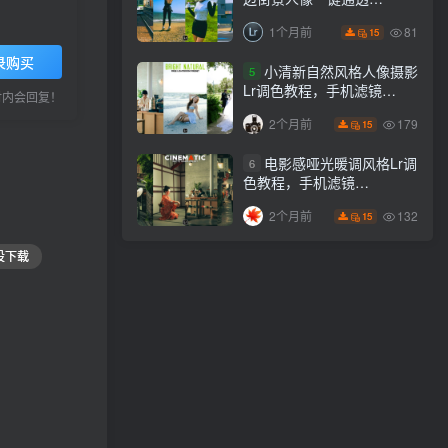
Lightroom下载lr调色风格
81
1个月前
15
录购买
小清新自然风格人像摄影
5
Lr调色教程，手机滤镜
小时内会回复！
PS+Lightroom预设下载！
179
2个月前
15
电影感哑光暖调风格Lr调
6
色教程，手机滤镜
PS+Lightroom预设下载！
132
2个月前
15
设下载