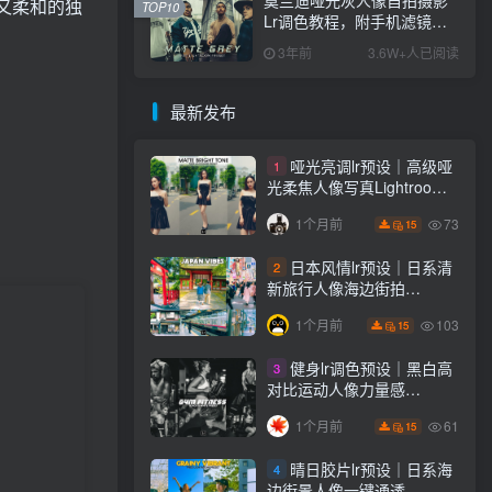
又柔和的独
TOP10
Lr调色教程，附手机滤镜
PS+Lightroom预设下载！
3年前
3.6W+人已阅读
最新发布
哑光亮调lr预设｜高级哑
1
光柔焦人像写真Lightroom
下载lr调色风格
73
1个月前
15
日本风情lr预设｜日系清
2
新旅行人像海边街拍
Lightroom下载lr调色风格
103
1个月前
15
健身lr调色预设｜黑白高
3
对比运动人像力量感
Lightroom下载lr预设风格
61
1个月前
15
晴日胶片lr预设｜日系海
4
边街景人像一键通透