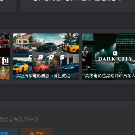
议收藏】5万多款Lr顶级调色预设合集，精心整理，分类清晰，摄影师调色师必备素材，够用一辈子！
高级汽车电影质感Lr调色教程，手机滤镜PS+Lightroom预设下载！
请登录后发表评论
登录
注册