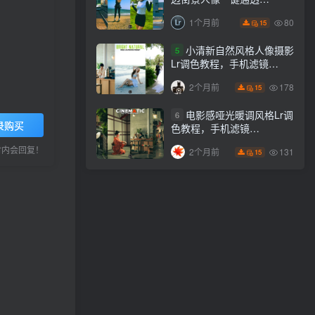
Lightroom下载lr调色风格
80
1个月前
15
小清新自然风格人像摄影
5
Lr调色教程，手机滤镜
PS+Lightroom预设下载！
178
2个月前
15
电影感哑光暖调风格Lr调
6
录购买
色教程，手机滤镜
PS+Lightroom预设下载！
小时内会回复！
131
2个月前
15