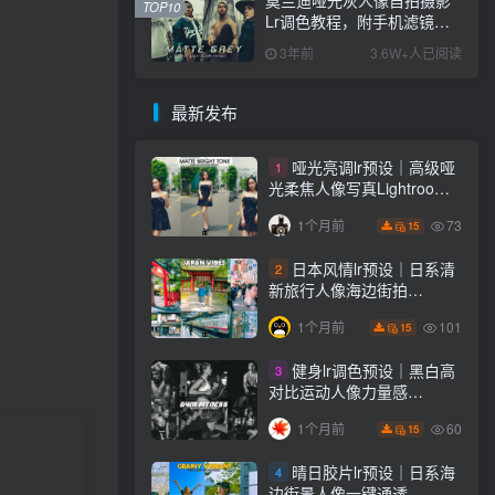
TOP10
Lr调色教程，附手机滤镜
PS+Lightroom预设下载！
3年前
3.6W+人已阅读
最新发布
哑光亮调lr预设｜高级哑
1
光柔焦人像写真Lightroom
下载lr调色风格
73
1个月前
15
日本风情lr预设｜日系清
2
新旅行人像海边街拍
Lightroom下载lr调色风格
101
1个月前
15
健身lr调色预设｜黑白高
3
对比运动人像力量感
Lightroom下载lr预设风格
60
1个月前
15
晴日胶片lr预设｜日系海
4
边街景人像一键通透