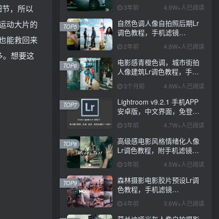
PS+Lightroom预设下载！
3年前
4.9W+人已阅读
细节，所以
自然色调人像自拍照后期Lr
运动大片的
TOP5
调色教程，手机滤镜
也能救回来
PS+Lightroom预设下载！
2年前
4.8W+人已阅读
多。想要这
电影感青橙色调，城市街拍
TOP6
人像建筑Lr调色教程，手机
滤镜PS+Lightroom预设下
3个月前
4.8W+人已阅读
载！
Lightroom v9.2.1 手机APP
TOP7
安卓版，中文界面，免登录
直接激活破解版！
3年前
4.7W+人已阅读
高级感电影风格情绪化人像
TOP8
Lr调色教程，附手机滤镜
PS+Lightroom预设下载！
3年前
4.5W+人已阅读
森林摄影电影胶片预设Lr调
TOP9
色教程，手机滤镜
Lightroom+Ps预设下载！
4年前
3.6W+人已阅读
莫兰迪哑光灰人像自拍摄影