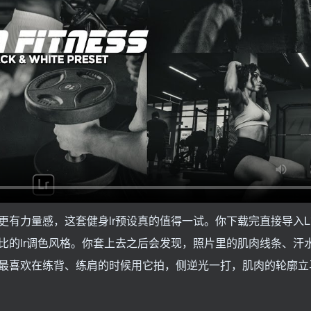
力量感，这套健身lr预设真的值得一试。你下载完直接导入Ligh
比的lr调色风格。你套上去之后会发现，照片里的肌肉线条、汗
最喜欢在练背、练肩的时候用它拍，侧逆光一打，肌肉的轮廓立