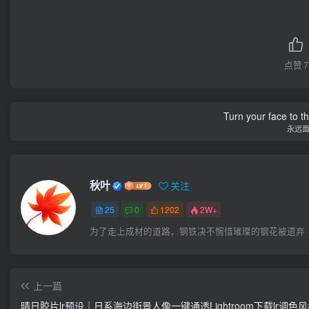
点赞
7
Turn your face to t
永远
秋叶
关注
25
0
1202
2W+
为了走上成材的道路，钢铁决不惋惜璀璨的钢花被遗弃
上一篇
晴日胶片lr预设｜日系海边街景人像一键通透Lightroom下载lr调色