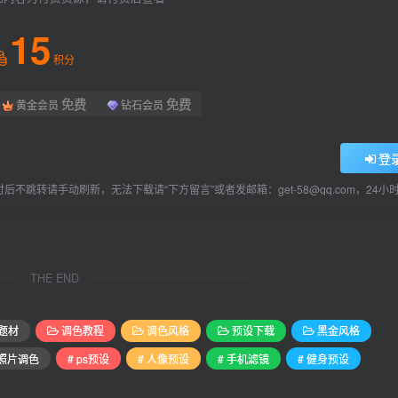
15
积分
免费
免费
黄金会员
钻石会员
登
后不跳转请手动刷新，无法下载请“下方留言”或者发邮箱：get-58@qq.com，24
THE END
题材
调色教程
调色风格
预设下载
黑金风格
 照片调色
# ps预设
# 人像预设
# 手机滤镜
# 健身预设