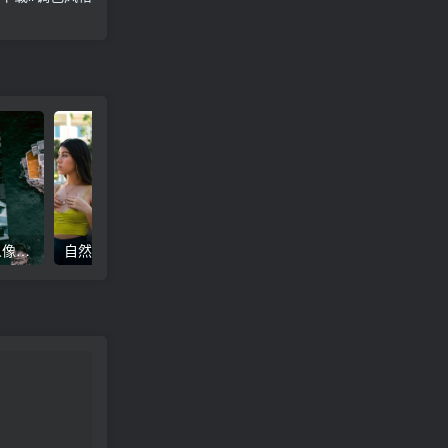
高级电影感黑暗城市汽车人像Lr调色，附手机滤镜PS+Lightroom预设下载！
自然色调人像自拍照后期Lr调色教程，手机滤镜PS+Lightroom预设下载！