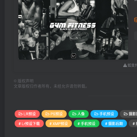
如支付
©
版权声明
文章版权归作者所有，未经允许请勿转载。
LR预设
PS预设
人像
手机预设
摄影
# Lr预设下载
# XMP预设
# 手机预设
# 摄影后期
#