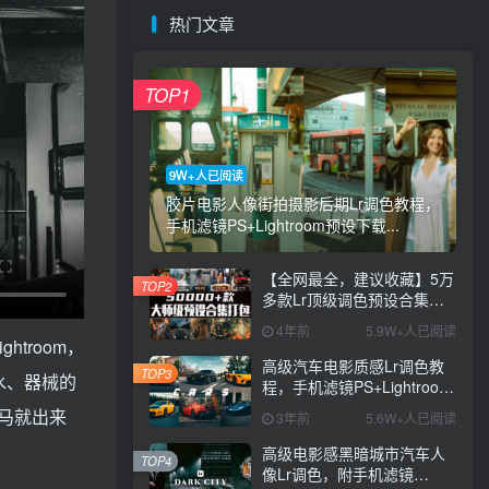
热门文章
TOP1
9W+人已阅读
胶片电影人像街拍摄影后期Lr调色教程，
手机滤镜PS+Lightroom预设下载...
【全网最全，建议收藏】5万
TOP2
多款Lr顶级调色预设合集，
精心整理，分类清晰，摄影
4年前
5.9W+人已阅读
师调色师必备素材，够用一
troom，
辈子！
高级汽车电影质感Lr调色教
TOP3
水、器械的
程，手机滤镜PS+Lightroom
预设下载！
马就出来
3年前
5.6W+人已阅读
高级电影感黑暗城市汽车人
TOP4
像Lr调色，附手机滤镜