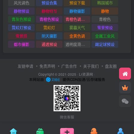
风光调色
预设合集
预设下载
韩国城市
静物预设
静物特写
静物摄影
静物
青灰色预设
青橙色预设
青橙色调预设
青橙色
霓虹灯预设
霓虹灯
雾霾天气
雪景预设
雪景照
阴天摄影
金黄色调
金属工业风
都市摄影
通透预设
透明度滑块插件
踢足球预设
友链申请
免责声明
广告合作
关于我们
盘友圈
Copyright © 2021-2025 ·
Lr资源网
·
微信客服