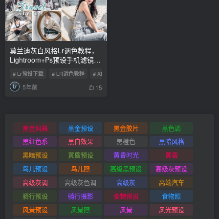
莫兰迪灰白风格Lr调色教程，
Lightroom+Ps预设手机滤镜下
载！
# Lr预设下载
# LR调色教程
# XMP预设
5年前
15
黑金风格
黑金预设
黑金胶片
黑色调
黑红色系
黑白效果
黑橙色
黑暗风格
黑暗预设
黄昏预设
黄昏时光
黄昏
鸟儿预设
鸟儿照
高级黑预设
高级灰预设
高级灰调
高级灰色调
高级灰
高端汽车
骑行预设
骑行摄影
食物预设
食物照
风景预设
风景照
风景
风光预设