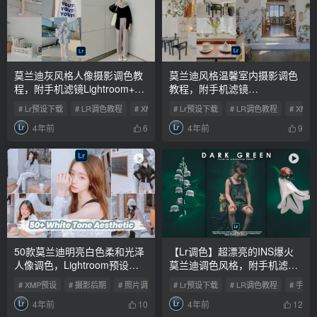
莫兰迪灰风格人像摄影调色教
莫兰迪风格温馨室内摄影调色
程，附手机滤镜Lightroom+PS
教程，附手机滤镜
预设下载！
Lightroom+PS预设下载！
# Lr预设下载
# LR调色教程
# XMP预设
# Lr预设下载
# LR调色教程
# XMP
4年前
4年前
6
9
50款莫兰迪明亮白色柔和光泽
【Lr调色】超漂亮的INS爆火
人像调色，Lightroom预设合
莫兰迪调色风格，附手机滤镜
集/手机滤镜下载！
Lightroom+PS预设下载！
# XMP预设
# 摄影后期
# 照片调色
# Lr预设下载
# LR调色教程
# 手机
4年前
4年前
10
12