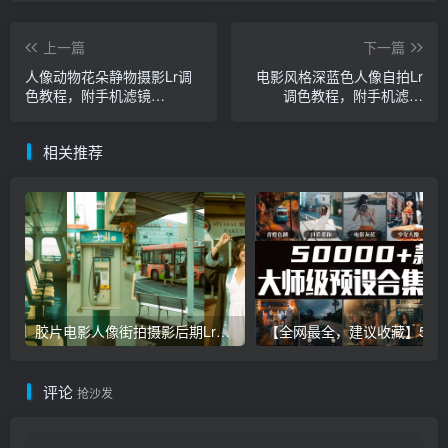
上一篇
下一篇
人像动物花朵静物摄影Lr调
电影风格深蓝色人像自拍Lr
色教程，附手机滤镜
调色教程，附手机滤镜
PS+Lightroom预设下载！
PS+Lightroom预设下载！
相关推荐
胶片电影人像街拍摄影后期Lr调色教程，手机滤镜PS+Lightroom预设下载！
【全网最全，建议收藏】5万多款Lr顶级调色预设合集，
评论
抢沙发