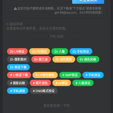
如支付后不跳转请手动刷新，无法下载请“下方留言”或者发邮箱：
get-58@qq.com，24小时内会回复！
©
版权声明
文章版权归作者所有，未经允许请勿转载。
THE END
LR预设
PS预设
人像
手机预设
摄影题材
莫兰迪
调色教程
调色风格
预设下载
# Lr预设下载
# LR调色教程
# XMP预设
# 手机预设
# 摄影后期
# 照片调色
# ps预设
# 人像预设
# 手机滤镜
# DNG格式预设
喜欢就支持一下吧