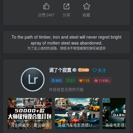
点赞
2457
分享
收藏
To the path of timber, iron and steel will never regret bright
spray of molten steel was abandoned.
为了走上成材的道路，钢铁决不惋惜璀璨的钢花被遗弃
调了个寂寞
关注
880
21
119
114W+
年轻就是无限的可能
【全网最全，建议收藏】5万多款Lr顶级调色预设合集，精心整理，分类清晰，摄影师调色师必备素材，够用一辈子！
高级汽车电影质感Lr调色教程，手机滤镜PS+Lightroom预设下载！