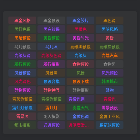
黑金风格
黑金预设
黑金胶片
黑色调
黑红色系
黑白效果
黑橙色
黑暗风格
黑暗预设
黄昏预设
黄昏时光
黄昏
鸟儿预设
鸟儿照
高级黑预设
高级灰预设
高级灰调
高级灰色调
高级灰
高端汽车
骑行预设
骑行摄影
食物预设
食物照
风景预设
风景照
风景
风光预设
风光调色
预设合集
预设下载
韩国城市
静物预设
静物特写
静物摄影
静物
青灰色预设
青橙色预设
青橙色调预设
青橙色
霓虹灯预设
霓虹灯
雾霾天气
雪景预设
雪景照
阴天摄影
金黄色调
金属工业风
都市摄影
通透预设
透明度滑块插件
踢足球预设