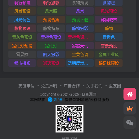
骑行预设
骑行摄影
食物预设
食物照
风景预设
风景照
风景
风光预设
风光调色
预设合集
预设下载
韩国城市
静物预设
静物特写
静物摄影
静物
青灰色预设
青橙色预设
青橙色调预设
青橙色
霓虹灯预设
霓虹灯
雾霾天气
雪景预设
雪景照
阴天摄影
金黄色调
金属工业风
都市摄影
通透预设
透明度滑块插件
踢足球预设
友链申请
免责声明
广告合作
关于我们
盘友圈
Copyright © 2021-2025 ·
Lr资源网
·
微信客服