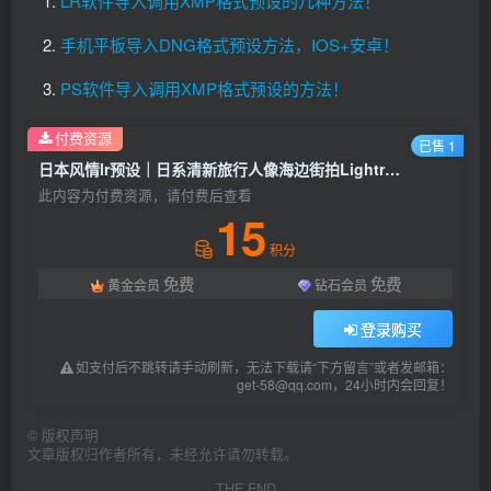
LR软件导入调用XMP格式预设的几种方法！
手机平板导入DNG格式预设方法，IOS+安卓！
PS软件导入调用XMP格式预设的方法！
付费资源
已售 1
日本风情lr预设｜日系清新旅行人像海边街拍Lightroom下载lr调色风格
此内容为付费资源，请付费后查看
15
积分
免费
免费
黄金会员
钻石会员
登录购买
如支付后不跳转请手动刷新，无法下载请“下方留言”或者发邮箱：
get-58@qq.com，24小时内会回复！
©
版权声明
文章版权归作者所有，未经允许请勿转载。
THE END