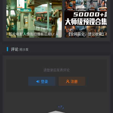
胶片电影人像街拍摄影后期Lr调色教程，手机滤镜PS+Lightroom预设下载！
【全网最全，建议收藏】5万多款Lr顶级调色预设合集，
评论
抢沙发
请登录后发表评论
登录
注册