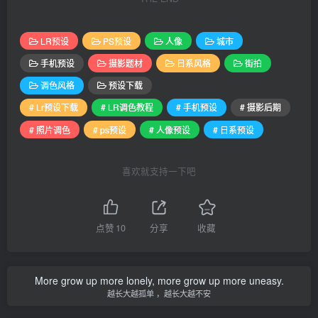
LR预设
PS预设
人像
城市
手机预设
摄影题材
日系风格
街拍
调色风格
预设下载
# Lr预设下载
# LR调色教程
# 手机预设
# 摄影后期
# 照片调色
# ps预设
# 人像预设
# 日系预设
喜欢就支持一下吧
点赞
10
分享
收藏
More grow up more lonely, more grow up more uneasy.
越长大越孤单 ，越长大越不安