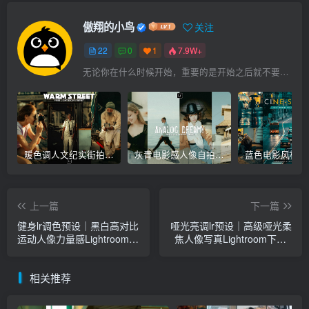
傲翔的小鸟
关注
22
0
1
7.9W+
无论你在什么时候开始，重要的是开始之后就不要停止
暖色调人文纪实街拍摄影后期Lr调色教程，手机滤镜PS+Lightroom预设下载！
灰青电影感人像自拍照建筑摄影Lr调色教程，手机滤镜PS+Lightroom预设下载！
上一篇
下一篇
健身lr调色预设｜黑白高对比
哑光亮调lr预设｜高级哑光柔
运动人像力量感Lightroom下
焦人像写真Lightroom下载lr
载lr预设风格
调色风格
相关推荐