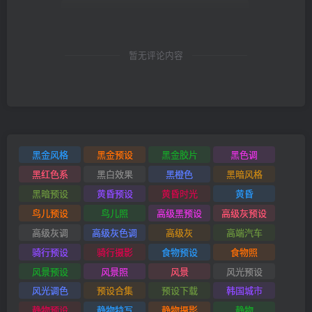
暂无评论内容
黑金风格
黑金预设
黑金胶片
黑色调
黑红色系
黑白效果
黑橙色
黑暗风格
黑暗预设
黄昏预设
黄昏时光
黄昏
鸟儿预设
鸟儿照
高级黑预设
高级灰预设
高级灰调
高级灰色调
高级灰
高端汽车
骑行预设
骑行摄影
食物预设
食物照
风景预设
风景照
风景
风光预设
风光调色
预设合集
预设下载
韩国城市
静物预设
静物特写
静物摄影
静物