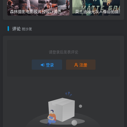
森林摄影电影胶片预设Lr调色教程，手机滤镜Lightroom+Ps预设下载！
莫兰迪哑光
评论
抢沙发
请登录后发表评论
登录
注册