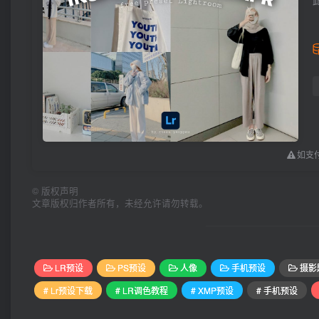
如支付
©
版权声明
文章版权归作者所有，未经允许请勿转载。
LR预设
PS预设
人像
手机预设
摄影
# Lr预设下载
# LR调色教程
# XMP预设
# 手机预设