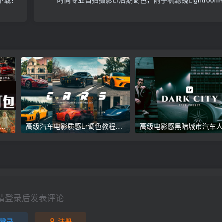
议收藏】5万多款Lr顶级调色预设合集，精心整理，分类清晰，摄影师调色师必备素材，够用一辈子！
高级汽车电影质感Lr调色教程，手机滤镜PS+Lightroom预设下载！
请登录后发表评论
登录
注册