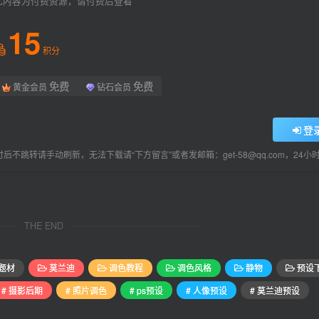
此内容为付费资源，请付费后查看
15
积分
免费
免费
黄金会员
钻石会员
登
后不跳转请手动刷新，无法下载请“下方留言”或者发邮箱：get-58@qq.com，24
THE END
题材
莫兰迪
调色教程
调色风格
静物
预设
# 摄影后期
# 照片调色
# ps预设
# 人像预设
# 莫兰迪预设