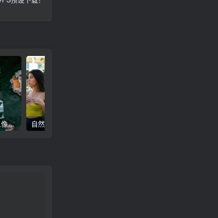
高级电影感黑暗城市汽车人像Lr调色，附手机滤镜PS+Lightroom预设下载！
自然色调人像自拍照后期Lr调色教程，手机滤镜PS+Lightroom预设下载！