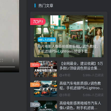
热门文章
TOP1
9W+人已阅读
胶片电影人像街拍摄影后期Lr调色教程，
手机滤镜PS+Lightroom预设下载...
【全网最全，建议收藏】5万
TOP2
多款Lr顶级调色预设合集，
精心整理，分类清晰，摄影
4年前
5.9W+人已阅读
师调色师必备素材，够用一
辈子！
高级汽车电影质感Lr调色教
TOP3
程，手机滤镜PS+Lightroom
预设下载！
3年前
5.6W+人已阅读
高级电影感黑暗城市汽车人
TOP4
像Lr调色，附手机滤镜