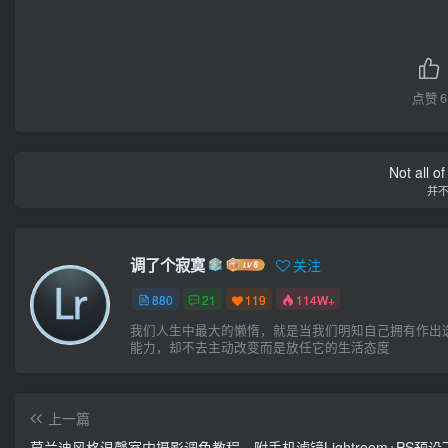
点赞
6
Not all o
并
调了个寂寞
关注
880
21
119
114W+
我们人生中最大的懒惰，就是当我们明知自己拥有作出
能力，却不去主动改变而是放任它的生活态度
上一篇
莫兰迪风格温馨室内摄影调色教程，附手机滤镜Lightroom+PS预