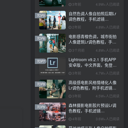
PS+Lightroom预设下载！
3年前
4.9W+人已阅读
自然色调人像自拍照后期Lr
TOP5
调色教程，手机滤镜
PS+Lightroom预设下载！
2年前
4.8W+人已阅读
电影感青橙色调，城市街拍
TOP6
人像建筑Lr调色教程，手机
滤镜PS+Lightroom预设下
3个月前
4.8W+人已阅读
载！
Lightroom v9.2.1 手机APP
TOP7
安卓版，中文界面，免登录
直接激活破解版！
3年前
4.7W+人已阅读
高级感电影风格情绪化人像
TOP8
Lr调色教程，附手机滤镜
PS+Lightroom预设下载！
3年前
4.5W+人已阅读
森林摄影电影胶片预设Lr调
TOP9
色教程，手机滤镜
Lightroom+Ps预设下载！
4年前
3.6W+人已阅读
莫兰迪哑光灰人像自拍摄影