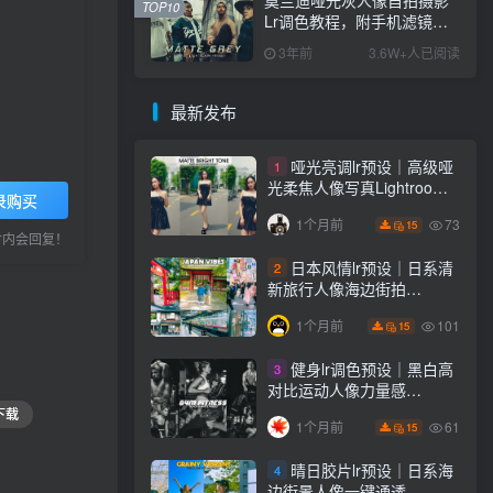
TOP10
Lr调色教程，附手机滤镜
PS+Lightroom预设下载！
3年前
3.6W+人已阅读
最新发布
哑光亮调lr预设｜高级哑
1
光柔焦人像写真Lightroom
录购买
下载lr调色风格
73
1个月前
15
小时内会回复！
日本风情lr预设｜日系清
2
新旅行人像海边街拍
Lightroom下载lr调色风格
101
1个月前
15
健身lr调色预设｜黑白高
3
对比运动人像力量感
Lightroom下载lr预设风格
下载
61
1个月前
15
晴日胶片lr预设｜日系海
4
边街景人像一键通透