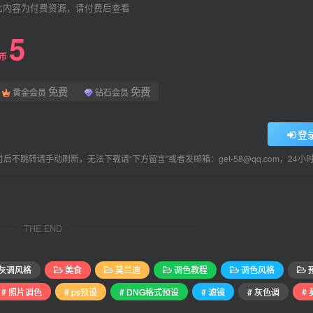
此内容为付费资源，请付费后查看
5
L币
免费
免费
黄金会员
钻石会员
登
后不跳转请手动刷新，无法下载请“下方留言”或者发邮箱：get-58@qq.com，24
THE END
灰调风格
美食
莫兰迪
调色教程
调色风格
# 照片调色
# ps预设
# DNG格式预设
# 滤镜
# 灰色调
#