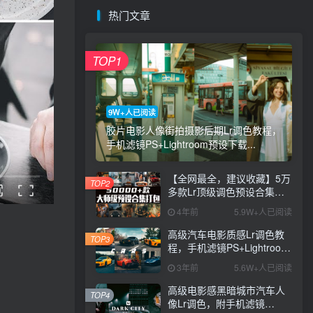
热门文章
TOP1
9W+人已阅读
胶片电影人像街拍摄影后期Lr调色教程，
手机滤镜PS+Lightroom预设下载...
【全网最全，建议收藏】5万
TOP2
多款Lr顶级调色预设合集，
精心整理，分类清晰，摄影
4年前
5.9W+人已阅读
师调色师必备素材，够用一
辈子！
高级汽车电影质感Lr调色教
TOP3
程，手机滤镜PS+Lightroom
预设下载！
3年前
5.6W+人已阅读
高级电影感黑暗城市汽车人
TOP4
像Lr调色，附手机滤镜