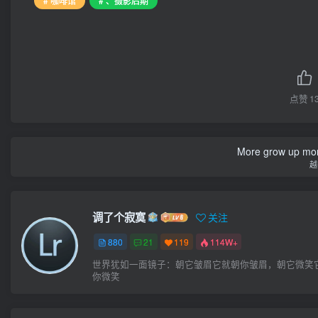
# 咖啡馆
# 、摄影后期
点赞
1
More grow up mor
越
调了个寂寞
关注
880
21
119
114W+
世界犹如一面镜子：朝它皱眉它就朝你皱眉，朝它微笑
你微笑