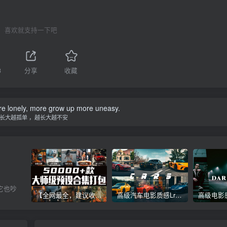
喜欢就支持一下吧
3
分享
收藏
e lonely, more grow up more uneasy.
长大越孤单 ，越长大越不安
它也吵
【全网最全，建议收藏】5万多款Lr顶级调色预设合集，精心整理，分类清晰，摄影师调色师必备素材，够用一辈子！
高级汽车电影质感Lr调色教程，手机滤镜PS+Lightroom预设下载！