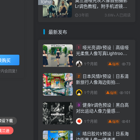
TOP10
Lr调色教程，附手机滤镜
PS+Lightroom预设下载！
3年前
3.6W+人已阅读
最新发布
哑光亮调lr预设｜高级哑
1
光柔焦人像写真Lightroom
下载lr调色风格
录购买
73
1个月前
15
小时内会回复！
日本风情lr预设｜日系清
2
新旅行人像海边街拍
Lightroom下载lr调色风格
101
1个月前
15
健身lr调色预设｜黑白高
3
对比运动人像力量感
Lightroom下载lr预设风格
预设下载
61
1个月前
15
 莫兰迪
晴日胶片lr预设｜日系海
4
边街景人像一键通透