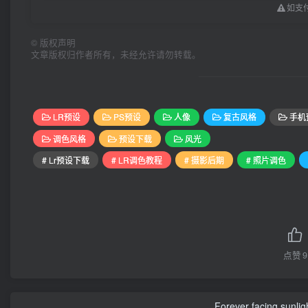
如支付
©
版权声明
文章版权归作者所有，未经允许请勿转载。
LR预设
PS预设
人像
复古风格
手机
调色风格
预设下载
风光
# Lr预设下载
# LR调色教程
# 摄影后期
# 照片调色
点赞
9
Forever facing sunlig