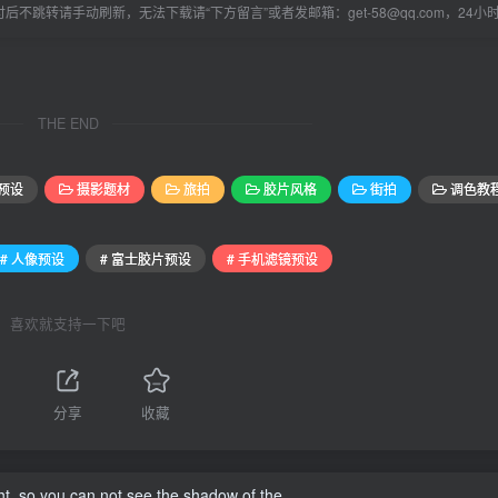
后不跳转请手动刷新，无法下载请“下方留言”或者发邮箱：get-58@qq.com，24
THE END
预设
摄影题材
旅拍
胶片风格
街拍
调色教
# 人像预设
# 富士胶片预设
# 手机滤镜预设
喜欢就支持一下吧
分享
收藏
ht, so you can not see the shadow of the.