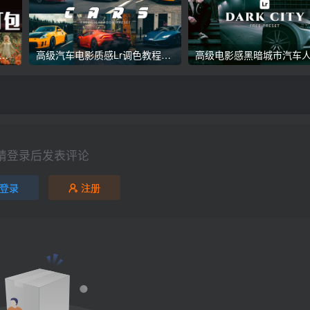
议收藏】5万多款Lr顶级调色预设合集，精心整理，分类清晰，摄影师调色师必备素材，够用一辈子！
高级汽车电影质感Lr调色教程，手机滤镜PS+Lightroom预设下载！
请登录后发表评论
登录
注册