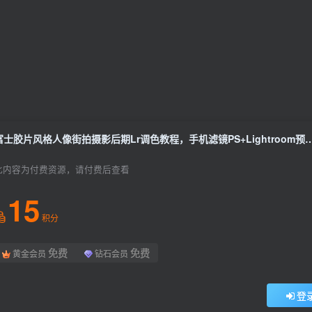
富士胶片风格人像街拍摄影后期Lr调色教程，手机滤镜PS+L
此内容为付费资源，请付费后查看
15
积分
免费
免费
黄金会员
钻石会员
登