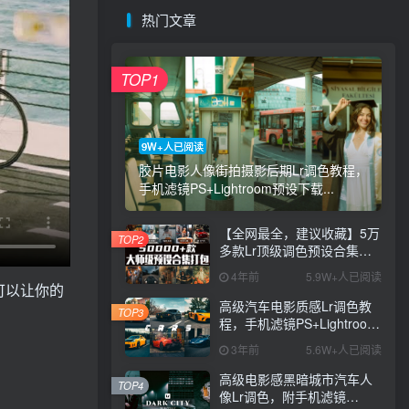
热门文章
TOP1
9W+人已阅读
胶片电影人像街拍摄影后期Lr调色教程，
手机滤镜PS+Lightroom预设下载...
【全网最全，建议收藏】5万
TOP2
多款Lr顶级调色预设合集，
精心整理，分类清晰，摄影
4年前
5.9W+人已阅读
师调色师必备素材，够用一
可以让你的
辈子！
高级汽车电影质感Lr调色教
TOP3
程，手机滤镜PS+Lightroom
预设下载！
3年前
5.6W+人已阅读
高级电影感黑暗城市汽车人
TOP4
像Lr调色，附手机滤镜