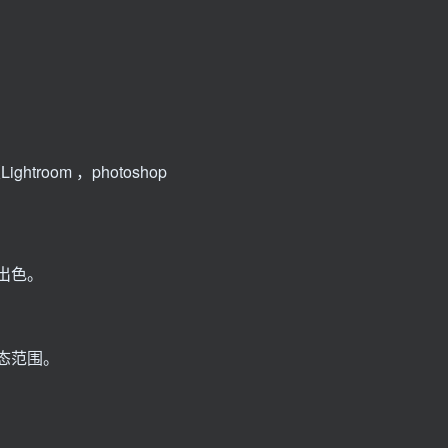
ghtroom ，photoshop
出色。
态范围。