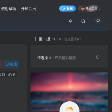
使用帮助
开通会员
投稿
开通会员
入……
入……
入……
搜一搜
找不到，在这里搜索！
请选择
开启精彩搜索
私信
613
9