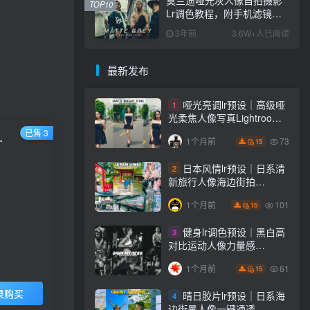
TOP10
Lr调色教程，附手机滤镜
PS+Lightroom预设下载！
3年前
3.6W+人已阅读
最新发布
哑光亮调lr预设｜高级哑
1
光柔焦人像写真Lightroom
下载lr调色风格
已售 3
ightroom预设下载！
73
1个月前
15
日本风情lr预设｜日系清
2
新旅行人像海边街拍
Lightroom下载lr调色风格
101
1个月前
15
健身lr调色预设｜黑白高
3
对比运动人像力量感
Lightroom下载lr预设风格
61
1个月前
15
录购买
晴日胶片lr预设｜日系海
4
边街景人像一键通透