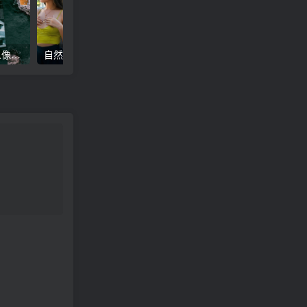
高级电影感黑暗城市汽车人像Lr调色，附手机滤镜PS+Lightroom预设下载！
自然色调人像自拍照后期Lr调色教程，手机滤镜PS+Lightroom预设下载！