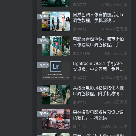
PS+Lightroom预设下载！
3年前
4.9W+人已阅读
自然色调人像自拍照后期Lr
TOP5
调色教程，手机滤镜
PS+Lightroom预设下载！
2年前
4.8W+人已阅读
电影感青橙色调，城市街拍
TOP6
人像建筑Lr调色教程，手机
滤镜PS+Lightroom预设下
3个月前
4.8W+人已阅读
载！
Lightroom v9.2.1 手机APP
TOP7
安卓版，中文界面，免登录
直接激活破解版！
3年前
4.7W+人已阅读
高级感电影风格情绪化人像
TOP8
Lr调色教程，附手机滤镜
PS+Lightroom预设下载！
3年前
4.5W+人已阅读
森林摄影电影胶片预设Lr调
TOP9
色教程，手机滤镜
Lightroom+Ps预设下载！
4年前
3.6W+人已阅读
莫兰迪哑光灰人像自拍摄影