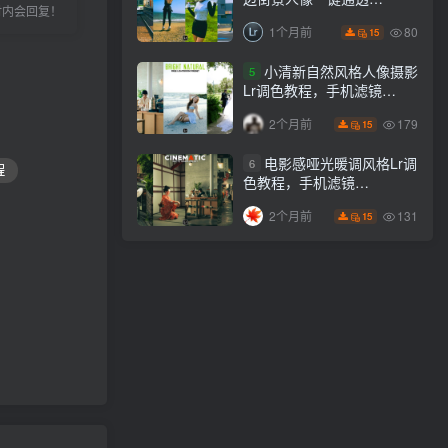
小时内会回复！
Lightroom下载lr调色风格
80
1个月前
15
小清新自然风格人像摄影
5
Lr调色教程，手机滤镜
PS+Lightroom预设下载！
179
2个月前
15
电影感哑光暖调风格Lr调
6
程
色教程，手机滤镜
PS+Lightroom预设下载！
131
2个月前
15