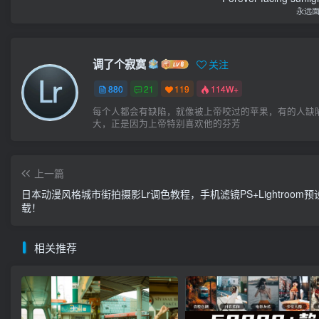
永远
调了个寂寞
关注
880
21
119
114W+
每个人都会有缺陷，就像被上帝咬过的苹果，有的人缺
大，正是因为上帝特别喜欢他的芬芳
上一篇
日本动漫风格城市街拍摄影Lr调色教程，手机滤镜PS+Lightroom预
载！
相关推荐