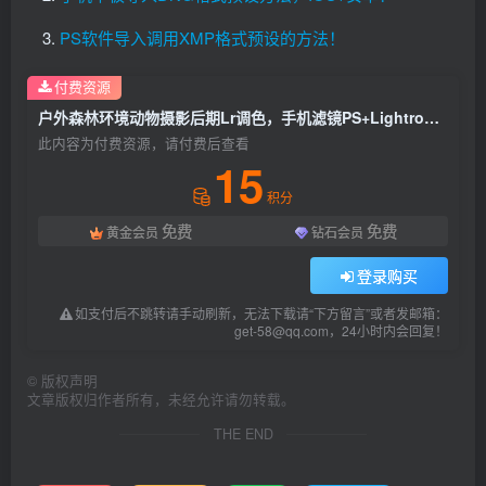
PS软件导入调用XMP格式预设的方法！
付费资源
户外森林环境动物摄影后期Lr调色，手机滤镜PS+Lightroom预设下载！
此内容为付费资源，请付费后查看
15
积分
免费
免费
黄金会员
钻石会员
登录购买
如支付后不跳转请手动刷新，无法下载请“下方留言”或者发邮箱：
get-58@qq.com，24小时内会回复！
©
版权声明
文章版权归作者所有，未经允许请勿转载。
THE END