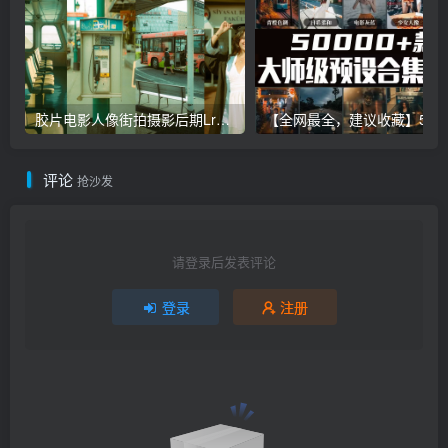
胶片电影人像街拍摄影后期Lr调色教程，手机滤镜PS+Lightroom预设下载！
【全网最全，建议收藏】5万多款Lr顶级调色预设合集，
评论
抢沙发
请登录后发表评论
登录
注册