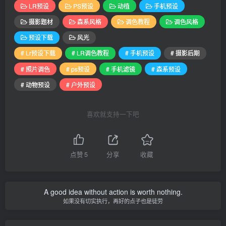
LR预设
PS预设
动植
手机预设
摄影题材
森系风格
调色教程
调色风格
预设下载
风光
# Lr预设下载
# LR调色教程
# 手机预设
# 摄影后期
# 照片调色
# ps预设
# 手机滤镜
# 森系预设
# 动物预设
# 户外预设
喜欢就支持一下吧
点赞
5
分享
收藏
A good idea without action is worth nothing.
如果没有切实执行，再好的点子也是徒劳