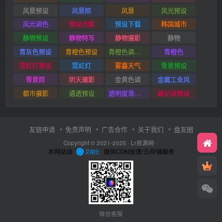
风景预设
风景照
风景
风光预设
风光调色
预设合集
预设下载
韩国城市
静物预设
静物特写
静物摄影
静物
青灰色预设
青橙色预设
青橙色调预设
青橙色
霓虹灯预设
霓虹灯
雾霾天气
雪景预设
雪景照
阴天摄影
金黄色调
金属工业风
都市摄影
通透预设
透明度滑块插件
踢足球预设
友链申请
免责声明
广告合作
关于我们
盘友圈
Copyright © 2021-2025 ·
Lr资源网
·
微信客服