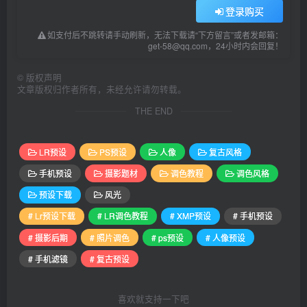
登录购买
如支付后不跳转请手动刷新，无法下载请“下方留言”或者发邮箱：
get-58@qq.com，24小时内会回复！
©
版权声明
文章版权归作者所有，未经允许请勿转载。
THE END
LR预设
PS预设
人像
复古风格
手机预设
摄影题材
调色教程
调色风格
预设下载
风光
# Lr预设下载
# LR调色教程
# XMP预设
# 手机预设
# 摄影后期
# 照片调色
# ps预设
# 人像预设
# 手机滤镜
# 复古预设
喜欢就支持一下吧