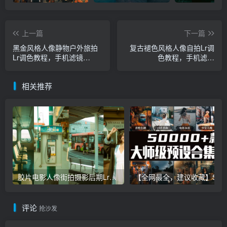
上一篇
下一篇
黑金风格人像静物户外旅拍
复古褪色风格人像自拍Lr调
Lr调色教程，手机滤镜
色教程，手机滤镜
PS+Lightroom预设下载！
PS+Lightroom预设下载！
相关推荐
胶片电影人像街拍摄影后期Lr调色教程，手机滤镜PS+Lightroom预设下载！
【全网最全，建议收藏】5万多款Lr顶级调色预设合集，
评论
抢沙发