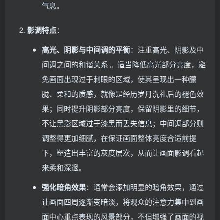
气息。
影调特点
：
高光、阴影与中间调的平衡
：注重高光、阴影及中
间调之间的和谐关系 。适当降低高光部分亮度，避
免画面出现过于刺眼的区域，使其呈现出一种朦
胧、柔和的质感，就像是经历岁月洗礼后的褪色效
果；同时提升阴影部分亮度，保留阴影里的细节，
不让黑影区域过于漆黑而丢失信息；中间调部分则
调整得更加细腻，在保证画面整体亮度合适前提
下，塑造出丰富的灰度层次，从而让画面影调看起
来柔和深邃。
强化暗角效果
：通常会添加明显的暗角效果，通过
让画面四周逐渐变暗淡，将观众的注意力集中到画
面中心重点表现的风景部分，不但增强了画面的视