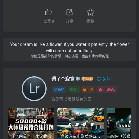
点赞
9
分享
收藏
Your dream is like a flower. if you water it patiently, the flower
will come out beautifully.
即使是最简单的梦想，用心浇灌，也能开出绚烂的花
调了个寂寞
关注
880
21
119
114W+
微笑可以晴朗所有的天
【全网最全，建议收藏】5万多款Lr顶级调色预设合集，精心整理，分类清晰，摄影师调色师必备素材，够用一辈子！
高级汽车电影质感Lr调色教程，手机滤镜PS+Lightroom预设下载！