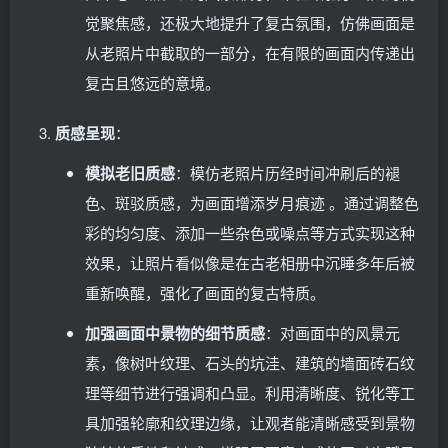
觉聚焦感，还极大地提升了复古氛围，仿佛画面是
从老照片中截取的一部分，在有限的画面内传递出
复古且悠远的意境。
质感呈现
：
模拟老旧质感
：模仿老照片历经时间冲刷后的褪
色、斑驳质感，为画面增添岁月痕迹 。通过调整色
彩的均匀度、添加一些杂色或噪点等方式实现这种
效果，让照片看似像是在古老相册中沉睡多年后被
重新唤醒，强化了画面的复古特质。
加强画面中景物的细节质感
：对画面中的风景元
素，像树叶纹理、石头的坑洼、建筑的墙面砖石纹
理等细节进行强调和凸显。利用清晰度、锐化等工
具加强轮廓和纹理边缘，让观者能清晰感受到景物