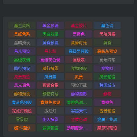
黑金风格
黑金预设
黑金胶片
黑色调
黑红色系
黑白效果
黑橙色
黑暗风格
黑暗预设
黄昏预设
黄昏时光
黄昏
鸟儿预设
鸟儿照
高级黑预设
高级灰预设
高级灰调
高级灰色调
高级灰
高端汽车
骑行预设
骑行摄影
食物预设
食物照
风景预设
风景照
风景
风光预设
风光调色
预设合集
预设下载
韩国城市
静物预设
静物特写
静物摄影
静物
青灰色预设
青橙色预设
青橙色调预设
青橙色
霓虹灯预设
霓虹灯
雾霾天气
雪景预设
雪景照
阴天摄影
金黄色调
金属工业风
都市摄影
通透预设
透明度滑块插件
踢足球预设