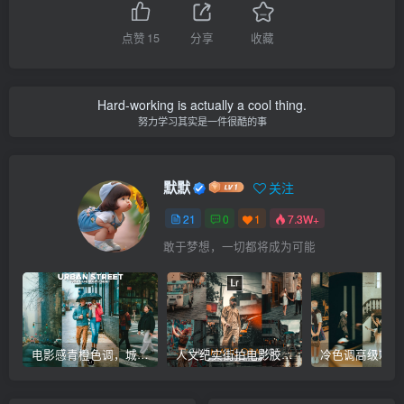
点赞
15
分享
收藏
Hard-working is actually a cool thing.
努力学习其实是一件很酷的事
默默
关注
21
0
1
7.3W+
敢于梦想，一切都将成为可能
电影感青橙色调，城市街拍人像建筑Lr调色教程，手机滤镜PS+Lightroom预设下载！
人文纪实街拍电影胶片风格Lr调色教程，手机滤镜PS+Lightroom预设下载！