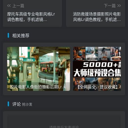
上一篇
下一篇
摩托车高级专业电影风格Lr
消防救援场景摄影照片电影
调色教程，手机滤镜
风格Lr调色教程，手机滤镜
PS+Lightroom预设下载！
PS+Lightroom预设下载！
相关推荐
胶片电影人像街拍摄影后期Lr调色教程，手机滤镜PS+Lightroom预设下载！
【全网最全，建议收藏】5万多款Lr顶级调色预设合集，
评论
抢沙发
请登录后发表评论