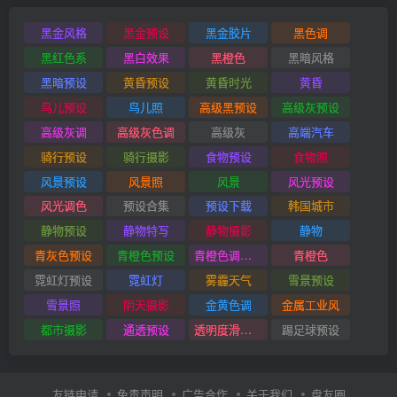
黑金风格
黑金预设
黑金胶片
黑色调
黑红色系
黑白效果
黑橙色
黑暗风格
黑暗预设
黄昏预设
黄昏时光
黄昏
鸟儿预设
鸟儿照
高级黑预设
高级灰预设
高级灰调
高级灰色调
高级灰
高端汽车
骑行预设
骑行摄影
食物预设
食物照
风景预设
风景照
风景
风光预设
风光调色
预设合集
预设下载
韩国城市
静物预设
静物特写
静物摄影
静物
青灰色预设
青橙色预设
青橙色调预设
青橙色
霓虹灯预设
霓虹灯
雾霾天气
雪景预设
雪景照
阴天摄影
金黄色调
金属工业风
都市摄影
通透预设
透明度滑块插件
踢足球预设
友链申请
免责声明
广告合作
关于我们
盘友圈