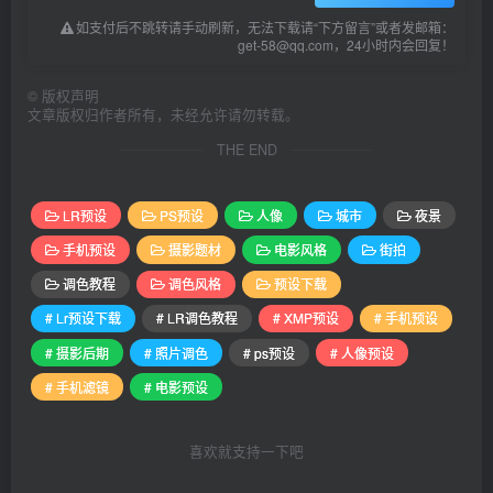
如支付后不跳转请手动刷新，无法下载请“下方留言”或者发邮箱：
get-58@qq.com，24小时内会回复！
©
版权声明
文章版权归作者所有，未经允许请勿转载。
THE END
LR预设
PS预设
人像
城市
夜景
手机预设
摄影题材
电影风格
街拍
调色教程
调色风格
预设下载
# Lr预设下载
# LR调色教程
# XMP预设
# 手机预设
# 摄影后期
# 照片调色
# ps预设
# 人像预设
# 手机滤镜
# 电影预设
喜欢就支持一下吧