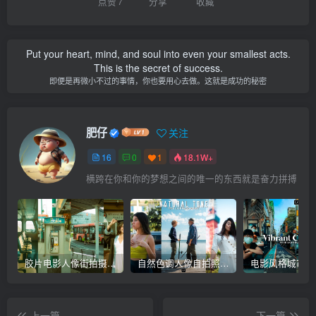
点赞
7
分享
收藏
Put your heart, mind, and soul into even your smallest acts.
This is the secret of success.
即便是再微小不过的事情，你也要用心去做。这就是成功的秘密
肥仔
关注
16
0
1
18.1W+
横跨在你和你的梦想之间的唯一的东西就是奋力拼搏
胶片电影人像街拍摄影后期Lr调色教程，手机滤镜PS+Lightroom预设下载！
自然色调人像自拍照后期Lr调色教程，手机滤镜PS+Lightroom预设下载！
上一篇
下一篇