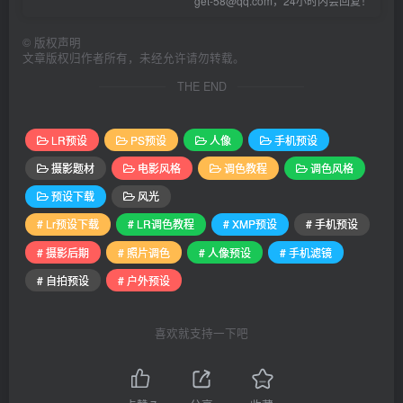
get-58@qq.com，24小时内会回复！
©
版权声明
文章版权归作者所有，未经允许请勿转载。
THE END
LR预设
PS预设
人像
手机预设
摄影题材
电影风格
调色教程
调色风格
预设下载
风光
# Lr预设下载
# LR调色教程
# XMP预设
# 手机预设
# 摄影后期
# 照片调色
# 人像预设
# 手机滤镜
# 自拍预设
# 户外预设
喜欢就支持一下吧