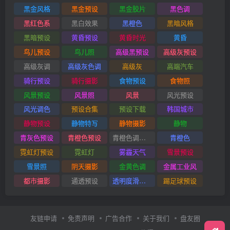
黑金风格
黑金预设
黑金胶片
黑色调
黑红色系
黑白效果
黑橙色
黑暗风格
黑暗预设
黄昏预设
黄昏时光
黄昏
鸟儿预设
鸟儿照
高级黑预设
高级灰预设
高级灰调
高级灰色调
高级灰
高端汽车
骑行预设
骑行摄影
食物预设
食物照
风景预设
风景照
风景
风光预设
风光调色
预设合集
预设下载
韩国城市
静物预设
静物特写
静物摄影
静物
青灰色预设
青橙色预设
青橙色调预设
青橙色
霓虹灯预设
霓虹灯
雾霾天气
雪景预设
雪景照
阴天摄影
金黄色调
金属工业风
都市摄影
通透预设
透明度滑块插件
踢足球预设
友链申请
免责声明
广告合作
关于我们
盘友圈