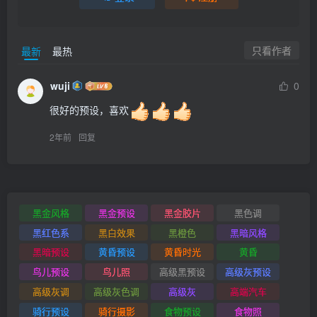
只看作者
最新
最热
wuji
0
很好的预设，喜欢
2年前
回复
黑金风格
黑金预设
黑金胶片
黑色调
黑红色系
黑白效果
黑橙色
黑暗风格
黑暗预设
黄昏预设
黄昏时光
黄昏
鸟儿预设
鸟儿照
高级黑预设
高级灰预设
高级灰调
高级灰色调
高级灰
高端汽车
骑行预设
骑行摄影
食物预设
食物照