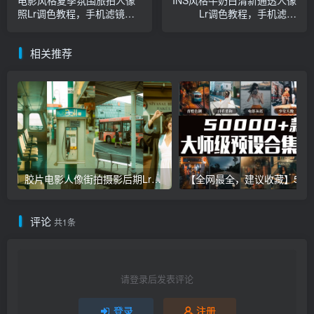
电影风格夏季氛围旅拍人像
INS风格牛奶白清新通透人像
照Lr调色教程，手机滤镜
Lr调色教程，手机滤镜
PS+Lightroom预设下载！
PS+Lightroom预设下载！
相关推荐
胶片电影人像街拍摄影后期Lr调色教程，手机滤镜PS+Lightroom预设下载！
【全网最全，建议收藏】5万多款Lr顶级调色预设合集，
评论
共1条
请登录后发表评论
登录
注册