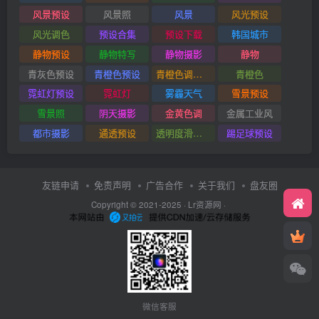
风景预设
风景照
风景
风光预设
风光调色
预设合集
预设下载
韩国城市
静物预设
静物特写
静物摄影
静物
青灰色预设
青橙色预设
青橙色调预设
青橙色
霓虹灯预设
霓虹灯
雾霾天气
雪景预设
雪景照
阴天摄影
金黄色调
金属工业风
都市摄影
通透预设
透明度滑块插件
踢足球预设
友链申请
免责声明
广告合作
关于我们
盘友圈
Copyright © 2021-2025 ·
Lr资源网
·
微信客服