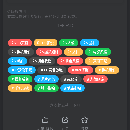
©
版权声明
文章版权归作者所有，未经允许请勿转载。
THE END
LR预设
PS预设
人像
城市
手机预设
摄影题材
旅拍
电影风格
街拍
调色教程
调色风格
预设下载
# Lr预设下载
# LR调色教程
# XMP预设
# 手机预设
# 摄影后期
# 照片调色
# ps预设
# 人像预设
# 手机滤镜
# 城市街拍
# 地铁街拍
喜欢就支持一下吧
点赞
1216
分享
收藏