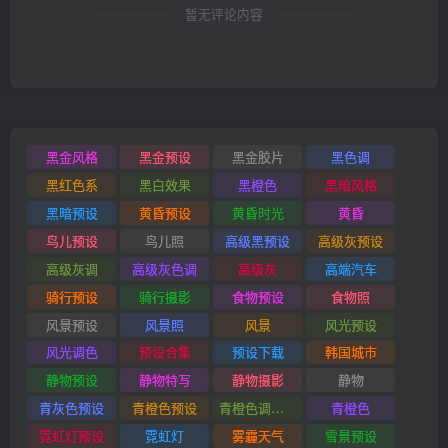
暂无评论内容
黑金风格
黑金预设
黑金胶片
黑色调
黑红色系
黑白效果
黑橙色
黑暗风格
黑暗预设
黄昏预设
黄昏时光
黄昏
鸟儿预设
鸟儿照
高级黑预设
高级灰预设
高级灰调
高级灰色调
高级灰
高端汽车
骑行预设
骑行摄影
食物预设
食物照
风景预设
风景照
风景
风光预设
风光调色
预设合集
预设下载
韩国城市
静物预设
静物特写
静物摄影
静物
青灰色预设
青橙色预设
青橙色调预设
青橙色
霓虹灯预设
霓虹灯
雾霾天气
雪景预设