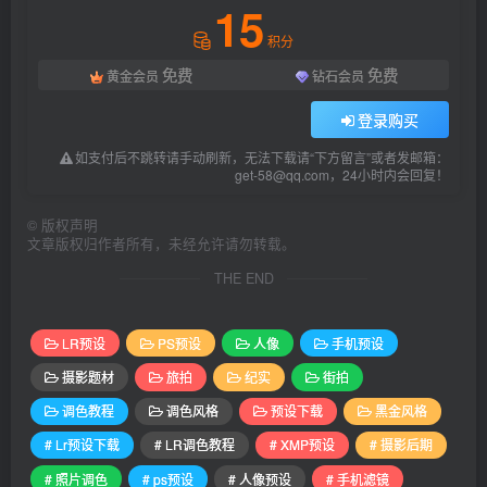
15
积分
免费
免费
黄金会员
钻石会员
登录购买
如支付后不跳转请手动刷新，无法下载请“下方留言”或者发邮箱：
get-58@qq.com，24小时内会回复！
©
版权声明
文章版权归作者所有，未经允许请勿转载。
THE END
LR预设
PS预设
人像
手机预设
摄影题材
旅拍
纪实
街拍
调色教程
调色风格
预设下载
黑金风格
# Lr预设下载
# LR调色教程
# XMP预设
# 摄影后期
# 照片调色
# ps预设
# 人像预设
# 手机滤镜