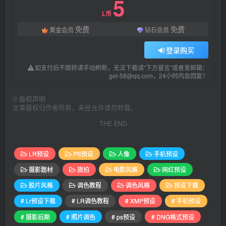
5
L币
免费
免费
黄金会员
钻石会员
登录购买
如支付后不跳转请手动刷新，无法下载请“下方留言”或者发邮箱：
get-58@qq.com，24小时内会回复！
©
版权声明
文章版权归作者所有，未经允许请勿转载。
THE END
LR预设
PS预设
人像
手机预设
摄影题材
旅拍
电影风格
网红预设
胶片风格
调色教程
调色风格
预设下载
# Lr预设下载
# LR调色教程
# XMP预设
# 手机预设
# 摄影后期
# 照片调色
# ps预设
# DNG格式预设