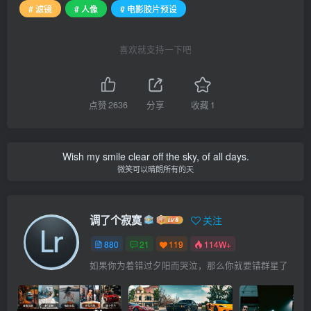
# 滤镜
# 人像
# 电影胶片预设
喜欢就支持一下吧
点赞
2636
分享
收藏
1
Wish my smile clear off the sky, of all days.
微笑可以晴朗所有的天
调了个寂寞
关注
880
21
119
114W+
如果你为着错过夕阳而哭泣，那么你就要错群星了