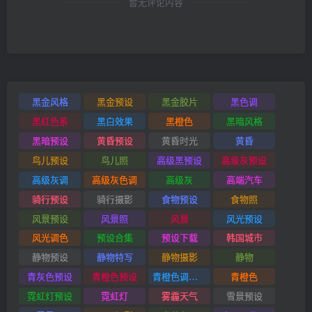
暂无评论内容
黑金风格
黑金预设
黑金胶片
黑色调
黑红色系
黑白效果
黑橙色
黑暗风格
黑暗预设
黄昏预设
黄昏时光
黄昏
鸟儿预设
鸟儿照
高级黑预设
高级灰预设
高级灰调
高级灰色调
高级灰
高端汽车
骑行预设
骑行摄影
食物预设
食物照
风景预设
风景照
风景
风光预设
风光调色
预设合集
预设下载
韩国城市
静物预设
静物特写
静物摄影
静物
青灰色预设
青橙色预设
青橙色调预设
青橙色
霓虹灯预设
霓虹灯
雾霾天气
雪景预设