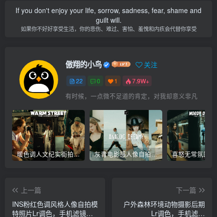
If you don't enjoy your life, sorrow, sadness, fear, shame and
guilt will.
如果你不好好享受生活，你的悲伤、难过、害怕、羞愧和内疚会代替你享受
傲翔的小鸟
关注
22
0
1
7.9W+
有时候，一点微不足道的肯定，对我却意义非凡
暖色调人文纪实街拍摄影后期Lr调色教程，手机滤镜PS+Lightroom预设下载！
灰青电影感人像自拍照建筑摄影Lr调色教程，手机滤镜PS+Lightroom预设下载！
上一篇
下一篇
INS粉红色调风格人像自拍模
户外森林环境动物摄影后期
特照片Lr调色，手机滤镜
Lr调色，手机滤镜