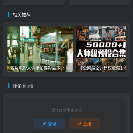
PS+Lightroom预设下载！
PS+Lightroom预设下载！
相关推荐
胶片电影人像街拍摄影后期Lr调色教程，手机滤镜PS+Lightroom预设下载！
【全网最全，建议收藏】5万多款Lr顶级调色预设合集，
评论
抢沙发
请登录后发表评论
登录
注册