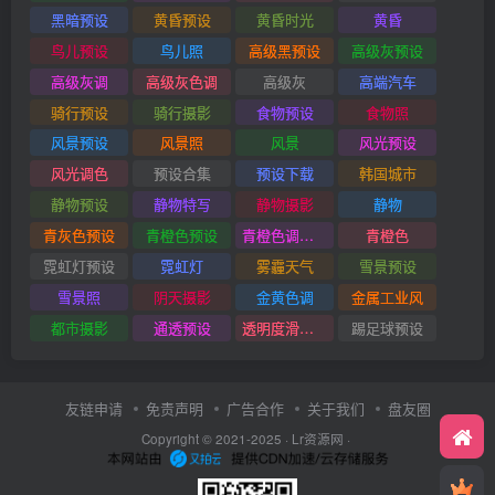
黑暗预设
黄昏预设
黄昏时光
黄昏
鸟儿预设
鸟儿照
高级黑预设
高级灰预设
高级灰调
高级灰色调
高级灰
高端汽车
骑行预设
骑行摄影
食物预设
食物照
风景预设
风景照
风景
风光预设
风光调色
预设合集
预设下载
韩国城市
静物预设
静物特写
静物摄影
静物
青灰色预设
青橙色预设
青橙色调预设
青橙色
霓虹灯预设
霓虹灯
雾霾天气
雪景预设
雪景照
阴天摄影
金黄色调
金属工业风
都市摄影
通透预设
透明度滑块插件
踢足球预设
友链申请
免责声明
广告合作
关于我们
盘友圈
Copyright © 2021-2025 ·
Lr资源网
·