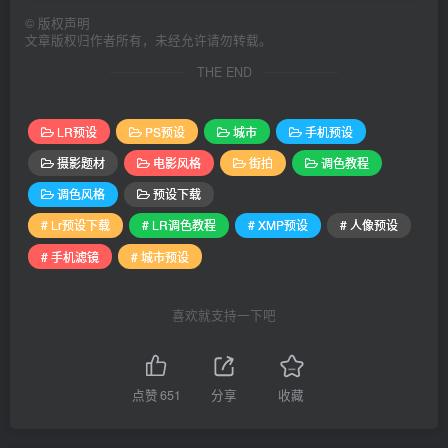
©
版权声明
文章版权归作者所有，未经允许请勿转载。
THE END
LR预设
PS预设
城市
手机预设
摄影题材
电影风格
街拍
调色教程
调色风格
预设下载
# Lr预设下载
# LR调色教程
# XMP预设
# 人像预设
# 手机滤镜
# 城市预设
喜欢就支持一下吧
点赞
651
分享
收藏