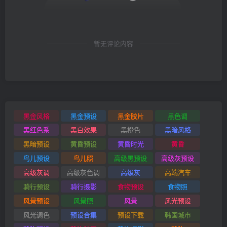
暂无评论内容
黑金风格
黑金预设
黑金胶片
黑色调
黑红色系
黑白效果
黑橙色
黑暗风格
黑暗预设
黄昏预设
黄昏时光
黄昏
鸟儿预设
鸟儿照
高级黑预设
高级灰预设
高级灰调
高级灰色调
高级灰
高端汽车
骑行预设
骑行摄影
食物预设
食物照
风景预设
风景照
风景
风光预设
风光调色
预设合集
预设下载
韩国城市