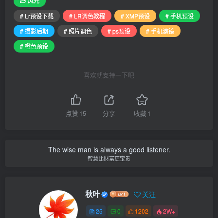
风光
# Lr预设下载
# LR调色教程
# XMP预设
# 手机预设
# 摄影后期
# 照片调色
# ps预设
# 手机滤镜
# 橙色预设
喜欢就支持一下吧
点赞
15
分享
收藏
1
The wise man is always a good listener.
智慧比财富更宝贵
秋叶
关注
25
0
1202
2W+