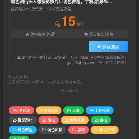
暖色调街头人像摄影照片Lr调色教程，手机滤镜PS+Lightroom预设下载！
此内容为付费资源，请付费后查看
15
积分
免费
免费
黄金会员
钻石会员
登录购买
如支付后不跳转请手动刷新，无法下载请“下方留言”或者发邮箱：
get-58@qq.com，24小时内会回复！
©
版权声明
文章版权归作者所有，未经允许请勿转载。
THE END
LR预设
PS预设
人像
手机预设
摄影题材
旅拍
橙色风格
街拍
调色教程
调色风格
静物
预设下载