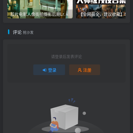
胶片电影人像街拍摄影后期Lr调色教程，手机滤镜PS+Lightroom预设下载！
【全网最全，建议收藏】5万多款Lr顶级调色预设合集，
评论
抢沙发
请登录后发表评论
登录
注册