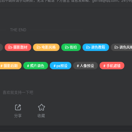
后不跳转请手动刷新，无法下载请“下方留言”或者发邮箱：get-58@qq.com，24
THE END
摄影题材
电影风格
街拍
调色教程
调色风
# 摄影后期
# 照片调色
# ps预设
# 人像预设
# 手机滤镜
喜欢就支持一下吧
分享
收藏