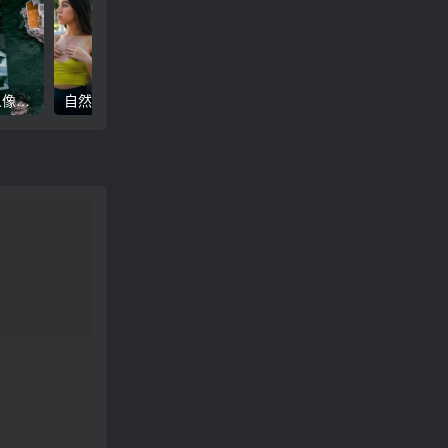
高级电影感黑暗城市汽车人像Lr调色，附手机滤镜PS+Lightroom预设下载！
自然色调人像自拍照后期Lr调色教程，手机滤镜PS+Lightroom预设下载！