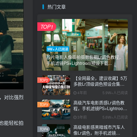
热门文章
TOP1
9W+人已阅读
胶片电影人像街拍摄影后期Lr调色教程，
手机滤镜PS+Lightroom预设下载...
【全网最全，建议收藏】5万
TOP2
多款Lr顶级调色预设合集，
精心整理，分类清晰，摄影
4年前
5.9W+人已阅读
师调色师必备素材，够用一
，对比强烈
辈子！
高级汽车电影质感Lr调色教
TOP3
程，手机滤镜PS+Lightroom
预设下载！
3年前
5.6W+人已阅读
也能轻松拍
高级电影感黑暗城市汽车人
TOP4
像Lr调色，附手机滤镜