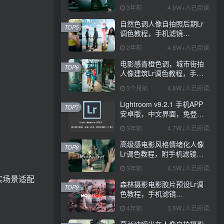
PS+Lightroom预设下载！
3年前
4.9W+人已阅读
自然色调人像自拍照后期Lr
TOP5
调色教程，手机滤镜
PS+Lightroom预设下载！
2年前
4.8W+人已阅读
电影感青橙色调，城市街拍
TOP6
人像建筑Lr调色教程，手机
滤镜PS+Lightroom预设下
3个月前
4.8W+人已阅读
载！
Lightroom v9.2.1 手机APP
TOP7
安卓版，中文界面，免登录
直接激活破解版！
3年前
4.7W+人已阅读
高级感电影风格情绪化人像
TOP8
Lr调色教程，附手机滤镜
PS+Lightroom预设下载！
3年前
4.5W+人已阅读
实场景适配
森林摄影电影胶片预设Lr调
TOP9
色教程，手机滤镜
Lightroom+Ps预设下载！
4年前
3.6W+人已阅读
莫兰迪哑光灰人像自拍摄影