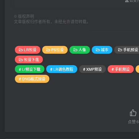
如支付
©
版权声明
文章版权归作者所有，未经允许请勿转载。
LR预设
PS预设
人像
城市
手机预设
预设下载
# Lr预设下载
# LR调色教程
# XMP预设
# 手机预设
# DNG格式预设
点赞
6