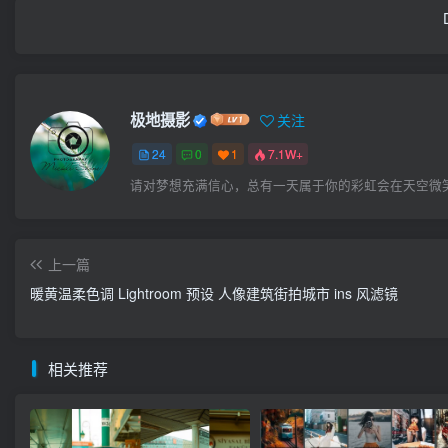
极地摄影
关注
24
0
1
7.1W+
请对梦想充满信心，总有一天属于你的彩虹会在天空微
上一篇
暖黄温柔色调 Lightroom 预设 人像建筑街拍城市 ins 风滤镜
相关推荐