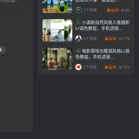
小时内会回复！
Lightroom下载lr调色风格
80
1个月前
15
小清新自然风格人像摄影
5
Lr调色教程，手机滤镜
PS+Lightroom预设下载！
178
2个月前
15
格
电影感哑光暖调风格Lr调
6
色教程，手机滤镜
PS+Lightroom预设下载！
131
2个月前
15