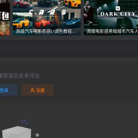
议收藏】5万多款Lr顶级调色预设合集，精心整理，分类清晰，摄影师调色师必备素材，够用一辈子！
高级汽车电影质感Lr调色教程，手机滤镜PS+Lightroom预设下载！
请登录后发表评论
登录
注册