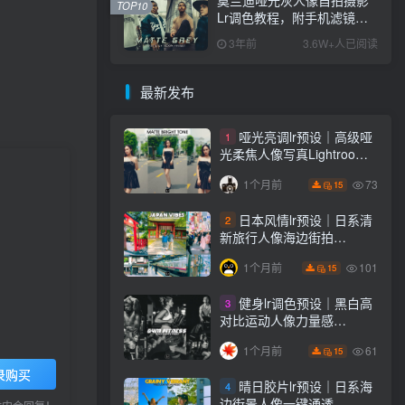
TOP10
Lr调色教程，附手机滤镜
PS+Lightroom预设下载！
3年前
3.6W+人已阅读
最新发布
哑光亮调lr预设｜高级哑
1
光柔焦人像写真Lightroom
下载lr调色风格
73
1个月前
15
日本风情lr预设｜日系清
2
新旅行人像海边街拍
Lightroom下载lr调色风格
101
1个月前
15
健身lr调色预设｜黑白高
3
对比运动人像力量感
Lightroom下载lr预设风格
61
1个月前
15
录购买
晴日胶片lr预设｜日系海
4
边街景人像一键通透