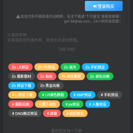
登录购买
如支付后不跳转请手动刷新，无法下载请“下方留言”或者发邮箱：
get-58@qq.com，24小时内会回复！
©
版权声明
文章版权归作者所有，未经允许请勿转载。
THE END
LR预设
PS预设
城市
手机预设
摄影题材
街拍
调色教程
调色风格
预设下载
黑金风格
# Lr预设下载
# LR调色教程
# XMP预设
# 手机预设
# 摄影后期
# 照片调色
# ps预设
# 人像预设
# DNG格式预设
# 滤镜
# 街拍预设
喜欢就支持一下吧