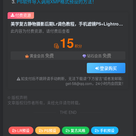
PS软件导入调用XMP格式预设的方法！
付费资源
美学复古静物摄影后期Lr调色教程，手机滤镜PS+Lightroom预设下载！
此内容为付费资源，请付费后查看
15
积分
免费
免费
黄金会员
钻石会员
登录购买
如支付后不跳转请手动刷新，无法下载请“下方留言”或者发邮箱：
get-58@qq.com，24小时内会回复！
©
版权声明
文章版权归作者所有，未经允许请勿转载。
THE END
LR预设
PS预设
复古风格
手机预设