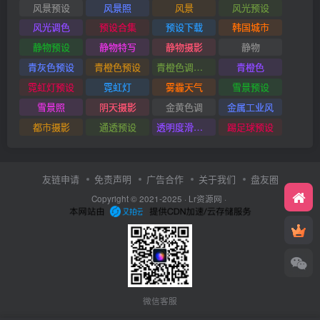
风景预设
风景照
风景
风光预设
风光调色
预设合集
预设下载
韩国城市
静物预设
静物特写
静物摄影
静物
青灰色预设
青橙色预设
青橙色调预设
青橙色
霓虹灯预设
霓虹灯
雾霾天气
雪景预设
雪景照
阴天摄影
金黄色调
金属工业风
都市摄影
通透预设
透明度滑块插件
踢足球预设
友链申请
免责声明
广告合作
关于我们
盘友圈
Copyright © 2021-2025 ·
Lr资源网
·
微信客服