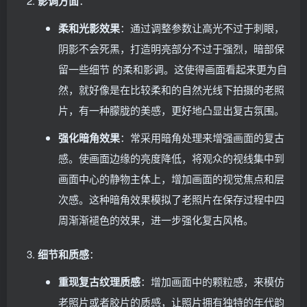
影调方面
：
柔和光影效果
：通过调整参数让高光不过于刺眼，
阴影不会死黑，打造明亮部分不过于强烈，暗部保
留一些细节 的柔和影调。这使得画面看起来更为自
然，就好像是在比较柔和的自然光线下拍摄的老照
片，有一种朦胧的美感，更好地凸显出复古氛围。
强化暗角效果
：常采用暗角处理来增强画面的复古
感。使画面边缘的亮度降低，将观众的视线集中到
画面中心的静物主体上，增加画面的视觉焦点和层
次感。这种暗角效果模拟了老照片在保存过程中四
周渐渐褪色的效果，进一步强化复古风格。
细节和质感
：
重现复古纹理质感
：增加画面中的颗粒感，来模仿
老照片或者胶片的质感，让照片拥有独特的年代韵