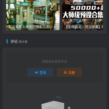
胶片电影人像街拍摄影后期Lr调色教程，手机滤镜PS+Lightroom预设下载！
【全网最全，建议收藏】5万多款Lr顶级调色预设合集，
评论
抢沙发
请登录后发表评论
登录
注册