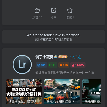
点赞
15
分享
收藏
1
We are the tender love in the world.
我们都在被这个世界温柔的爱着
调了个寂寞
关注
880
21
119
114W+
做许多事情的捷径就是一次只做一件一件事
【全网最全，建议收藏】5万多款Lr顶级调色预设合集，精心整理，分类清晰，摄影师调色师必备素材，够用一辈子！
高级汽车电影质感Lr调色教程，手机滤镜PS+Lightroom预设下载！