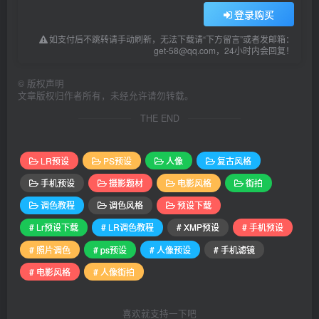
登录购买
如支付后不跳转请手动刷新，无法下载请“下方留言”或者发邮箱：
get-58@qq.com，24小时内会回复！
©
版权声明
文章版权归作者所有，未经允许请勿转载。
THE END
LR预设
PS预设
人像
复古风格
手机预设
摄影题材
电影风格
街拍
调色教程
调色风格
预设下载
# Lr预设下载
# LR调色教程
# XMP预设
# 手机预设
# 照片调色
# ps预设
# 人像预设
# 手机滤镜
# 电影风格
# 人像街拍
喜欢就支持一下吧