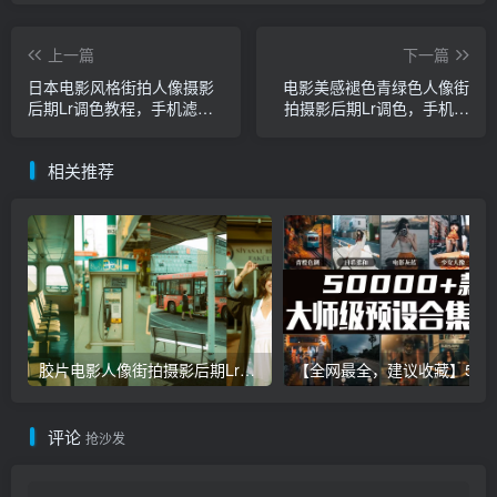
上一篇
下一篇
日本电影风格街拍人像摄影
电影美感褪色青绿色人像街
后期Lr调色教程，手机滤镜
拍摄影后期Lr调色，手机滤
PS+Lightroom预设下载！
镜PS+Lightroom预设下载！
相关推荐
胶片电影人像街拍摄影后期Lr调色教程，手机滤镜PS+Lightroom预设下载！
【全网最全，建议收藏】5万多款Lr顶级调色预设合集，
评论
抢沙发