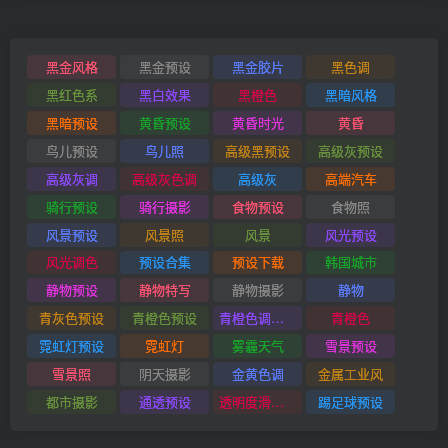
黑金风格
黑金预设
黑金胶片
黑色调
黑红色系
黑白效果
黑橙色
黑暗风格
黑暗预设
黄昏预设
黄昏时光
黄昏
鸟儿预设
鸟儿照
高级黑预设
高级灰预设
高级灰调
高级灰色调
高级灰
高端汽车
骑行预设
骑行摄影
食物预设
食物照
风景预设
风景照
风景
风光预设
风光调色
预设合集
预设下载
韩国城市
静物预设
静物特写
静物摄影
静物
青灰色预设
青橙色预设
青橙色调预设
青橙色
霓虹灯预设
霓虹灯
雾霾天气
雪景预设
雪景照
阴天摄影
金黄色调
金属工业风
都市摄影
通透预设
透明度滑块插件
踢足球预设