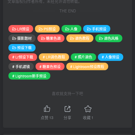
文章版权归作者所有，未经允许请勿转载。
THE END
LR预设
PS预设
人像
手机预设
摄影题材
糖果色调
调色教程
调色风格
预设下载
# Lr预设下载
# LR调色教程
# 照片调色
# 人像预设
# 手机滤镜
# 糖果色预设
# Lightroom预设教程
# Lightroom新手预设
喜欢就支持一下吧
点赞
13
分享
收藏
1