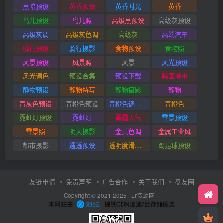
黑暗预设
黄昏预设
黄昏时光
黄昏
鸟儿预设
鸟儿照
高级黑预设
高级灰预设
高级灰调
高级灰色调
高级灰
高端汽车
骑行预设
骑行摄影
食物预设
食物照
风景预设
风景照
风景
风光预设
风光调色
预设合集
预设下载
韩国城市
静物预设
静物特写
静物摄影
静物
青灰色预设
青橙色预设
青橙色调预设
青橙色
霓虹灯预设
霓虹灯
雾霾天气
雪景预设
雪景照
阴天摄影
金黄色调
金属工业风
都市摄影
通透预设
透明度滑块插件
踢足球预设
友链申请
免责声明
广告合作
关于我们
盘友圈
Copyright © 2021-2025 ·
Lr资源网
·