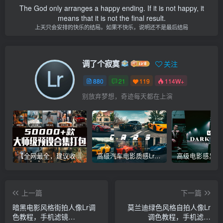
The God only arranges a happy ending. If it is not happy, it
means that it is not the final result.
上天只会安排的快乐的结局。如果不快乐，说明还不是最后结局
调了个寂寞
关注
880
21
119
114W+
别放弃梦想，奇迹每天都在上演
【全网最全，建议收藏】5万多款Lr顶级调色预设合集，精心整理，分类清晰，摄影师调色师必备素材，够用一辈子！
高级汽车电影质感Lr调色教程，手机滤镜PS+Lightroom预设下载！
上一篇
下一篇
暗黑电影风格街拍人像Lr调
莫兰迪绿色风格自拍人像Lr
色教程，手机滤镜
调色教程，手机滤镜