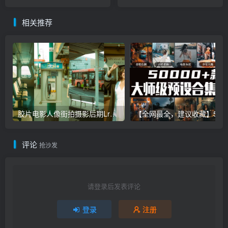
PS+Lightroom预设下载！
PS+Lightroom预设下载！
相关推荐
胶片电影人像街拍摄影后期Lr调色教程，手机滤镜PS+Lightroom预设下载！
【全网最全，建议收藏】5万多款Lr顶级调色预设合集，
评论
抢沙发
请登录后发表评论
登录
注册