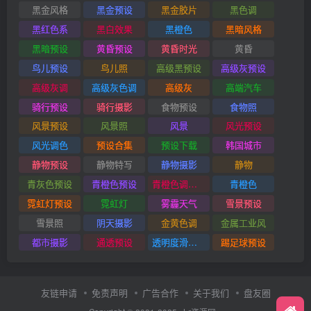
黑金风格
黑金预设
黑金胶片
黑色调
黑红色系
黑白效果
黑橙色
黑暗风格
黑暗预设
黄昏预设
黄昏时光
黄昏
鸟儿预设
鸟儿照
高级黑预设
高级灰预设
高级灰调
高级灰色调
高级灰
高端汽车
骑行预设
骑行摄影
食物预设
食物照
风景预设
风景照
风景
风光预设
风光调色
预设合集
预设下载
韩国城市
静物预设
静物特写
静物摄影
静物
青灰色预设
青橙色预设
青橙色调预设
青橙色
霓虹灯预设
霓虹灯
雾霾天气
雪景预设
雪景照
阴天摄影
金黄色调
金属工业风
都市摄影
通透预设
透明度滑块插件
踢足球预设
友链申请
免责声明
广告合作
关于我们
盘友圈