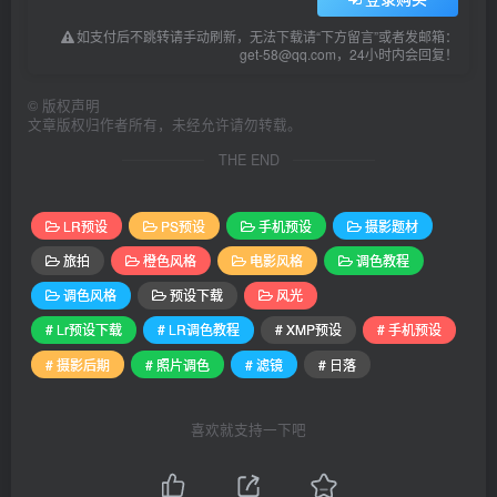
如支付后不跳转请手动刷新，无法下载请“下方留言”或者发邮箱：
get-58@qq.com，24小时内会回复！
©
版权声明
文章版权归作者所有，未经允许请勿转载。
THE END
LR预设
PS预设
手机预设
摄影题材
旅拍
橙色风格
电影风格
调色教程
调色风格
预设下载
风光
# Lr预设下载
# LR调色教程
# XMP预设
# 手机预设
# 摄影后期
# 照片调色
# 滤镜
# 日落
喜欢就支持一下吧