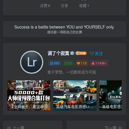
点赞
6
分享
收藏
1
Success is a battle between YOU and YOURSELF only.
成功是一场和自己的比赛
调了个寂寞
关注
880
21
119
114W+
敢于梦想，一切都将成为可能
【全网最全，建议收藏】5万多款Lr顶级调色预设合集，精心整理，分类清晰，摄影师调色师必备素材，够用一辈子！
高级汽车电影质感Lr调色教程，手机滤镜PS+Lightroom预设下载！
上一篇
下一篇