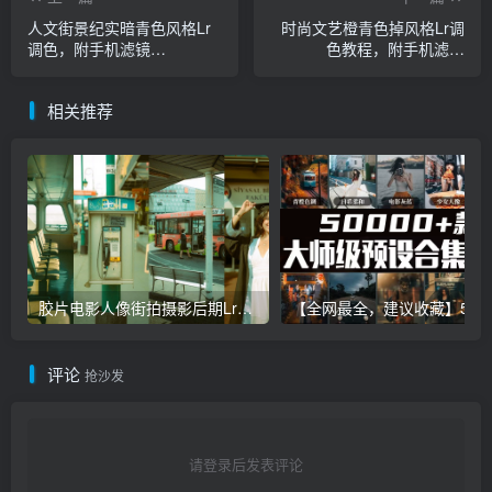
人文街景纪实暗青色风格Lr
时尚文艺橙青色掉风格Lr调
调色，附手机滤镜
色教程，附手机滤镜
Lightroom+PS预设下载！
Lightroom+PS预设下载！
相关推荐
胶片电影人像街拍摄影后期Lr调色教程，手机滤镜PS+Lightroom预设下载！
【全网最全，建议收藏】5万多款Lr顶级调色预设合集，
评论
抢沙发
请登录后发表评论