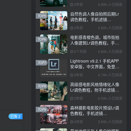
PS+Lightroom预设下载！
3年前
4.9W+人已阅读
自然色调人像自拍照后期Lr
TOP5
调色教程，手机滤镜
PS+Lightroom预设下载！
2年前
4.8W+人已阅读
电影感青橙色调，城市街拍
TOP6
人像建筑Lr调色教程，手机
滤镜PS+Lightroom预设下
3个月前
4.8W+人已阅读
载！
Lightroom v9.2.1 手机APP
TOP7
安卓版，中文界面，免登录
直接激活破解版！
3年前
4.7W+人已阅读
高级感电影风格情绪化人像
TOP8
Lr调色教程，附手机滤镜
PS+Lightroom预设下载！
3年前
4.5W+人已阅读
森林摄影电影胶片预设Lr调
TOP9
色教程，手机滤镜
已售 2
Lightroom+Ps预设下载！
4年前
3.6W+人已阅读
莫兰迪哑光灰人像自拍摄影