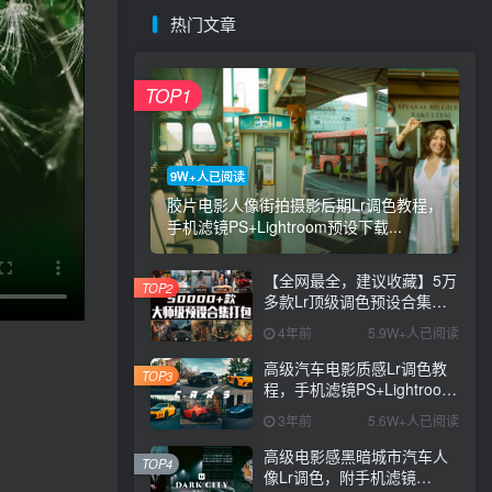
热门文章
TOP1
9W+人已阅读
胶片电影人像街拍摄影后期Lr调色教程，
手机滤镜PS+Lightroom预设下载...
【全网最全，建议收藏】5万
TOP2
多款Lr顶级调色预设合集，
精心整理，分类清晰，摄影
4年前
5.9W+人已阅读
师调色师必备素材，够用一
辈子！
高级汽车电影质感Lr调色教
TOP3
程，手机滤镜PS+Lightroom
预设下载！
3年前
5.6W+人已阅读
高级电影感黑暗城市汽车人
TOP4
像Lr调色，附手机滤镜