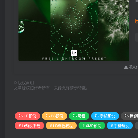
如支付
©
版权声明
文章版权归作者所有，未经允许请勿转载。
LR预设
PS预设
动植
手机预设
摄影
# Lr预设下载
# LR调色教程
# XMP预设
# 手机预设