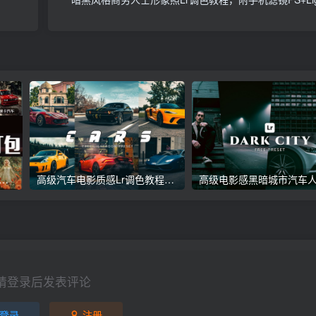
议收藏】5万多款Lr顶级调色预设合集，精心整理，分类清晰，摄影师调色师必备素材，够用一辈子！
高级汽车电影质感Lr调色教程，手机滤镜PS+Lightroom预设下载！
请登录后发表评论
登录
注册