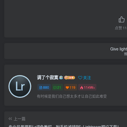
点赞
11
Give ligh
调了个寂寞
关注
880
21
119
114W+
有时候是我们自己想太多才让自己如此难受
上一篇
专业风景摄影Lr调色教程，附手机滤镜PS+Lightroom预设下载！