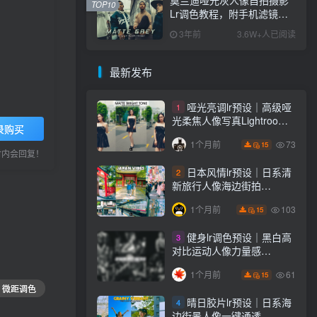
TOP10
Lr调色教程，附手机滤镜
PS+Lightroom预设下载！
3年前
3.6W+人已阅读
最新发布
哑光亮调lr预设｜高级哑
1
光柔焦人像写真Lightroom
录购买
下载lr调色风格
73
1个月前
15
小时内会回复！
日本风情lr预设｜日系清
2
新旅行人像海边街拍
Lightroom下载lr调色风格
103
1个月前
15
健身lr调色预设｜黑白高
3
对比运动人像力量感
Lightroom下载lr预设风格
61
1个月前
15
# 微距调色
晴日胶片lr预设｜日系海
4
边街景人像一键通透