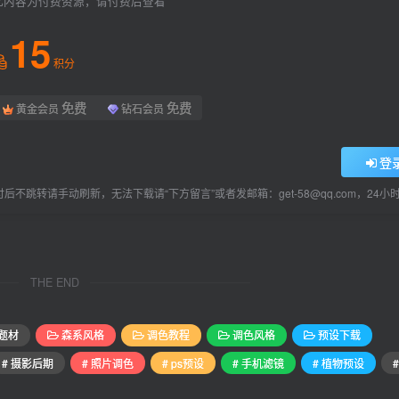
此内容为付费资源，请付费后查看
15
积分
免费
免费
黄金会员
钻石会员
登
后不跳转请手动刷新，无法下载请“下方留言”或者发邮箱：get-58@qq.com，24
THE END
题材
森系风格
调色教程
调色风格
预设下载
# 摄影后期
# 照片调色
# ps预设
# 手机滤镜
# 植物预设