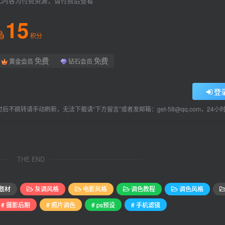
此内容为付费资源，请付费后查看
15
积分
免费
免费
黄金会员
钻石会员
登
后不跳转请手动刷新，无法下载请“下方留言”或者发邮箱：get-58@qq.com，24
THE END
题材
灰调风格
电影风格
调色教程
调色风格
# 摄影后期
# 照片调色
# ps预设
# 手机滤镜