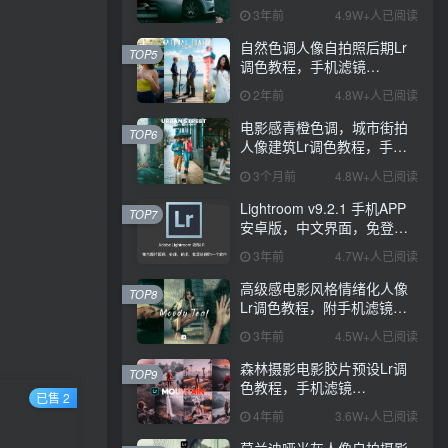
PS+Lightroom预设下载！
3年前
4.9W+人已阅读
自然色调人像自拍照后期Lr
TOP5
调色教程，手机滤镜
PS+Lightroom预设下载！
2年前
4.8W+人已阅读
电影感青橙色调，城市街拍
TOP6
人像建筑Lr调色教程，手机
滤镜PS+Lightroom预设下
3个月前
4.8W+人已阅读
载！
Lightroom v9.2.1 手机APP
TOP7
安卓版，中文界面，免登录
直接激活破解版！
3年前
4.7W+人已阅读
高级感电影风格情绪化人像
TOP8
Lr调色教程，附手机滤镜
PS+Lightroom预设下载！
3年前
4.5W+人已阅读
森林摄影电影胶片预设Lr调
TOP9
色教程，手机滤镜
已售 2
Lightroom+Ps预设下载！
4年前
3.6W+人已阅读
莫兰迪哑光灰人像自拍摄影