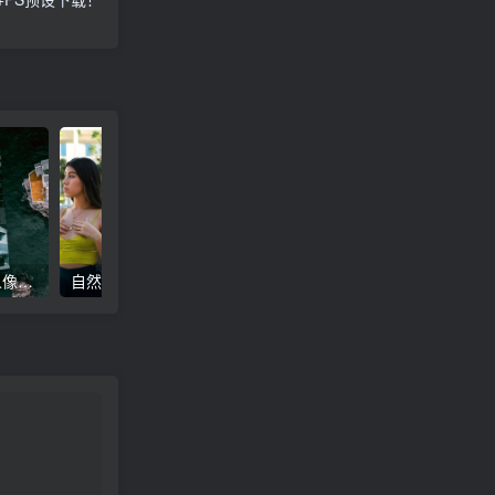
高级电影感黑暗城市汽车人像Lr调色，附手机滤镜PS+Lightroom预设下载！
自然色调人像自拍照后期Lr调色教程，手机滤镜PS+Lightroom预设下载！