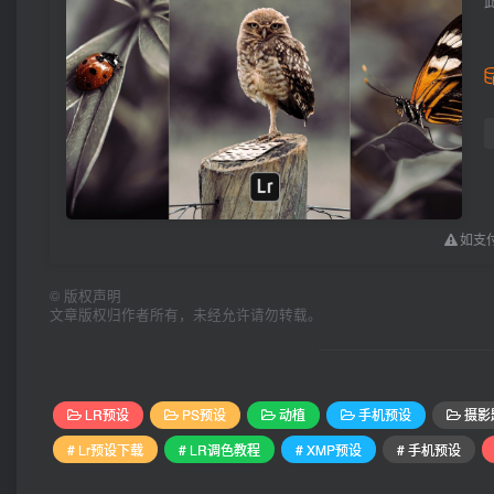
如支付
©
版权声明
文章版权归作者所有，未经允许请勿转载。
LR预设
PS预设
动植
手机预设
摄影
# Lr预设下载
# LR调色教程
# XMP预设
# 手机预设