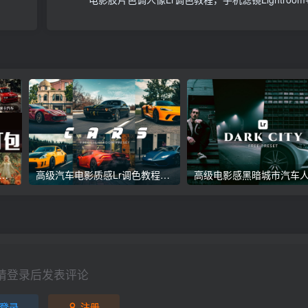
议收藏】5万多款Lr顶级调色预设合集，精心整理，分类清晰，摄影师调色师必备素材，够用一辈子！
高级汽车电影质感Lr调色教程，手机滤镜PS+Lightroom预设下载！
请登录后发表评论
登录
注册