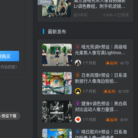
TOP10
Lr调色教程，附手机滤镜
PS+Lightroom预设下载！
3年前
3.6W+人已阅读
最新发布
哑光亮调lr预设｜高级哑
1
光柔焦人像写真Lightroom
录购买
下载lr调色风格
73
1个月前
15
小时内会回复！
日本风情lr预设｜日系清
2
新旅行人像海边街拍
Lightroom下载lr调色风格
103
1个月前
15
健身lr调色预设｜黑白高
3
对比运动人像力量感
Lightroom下载lr预设风格
预设下载
61
1个月前
15
晴日胶片lr预设｜日系海
4
边街景人像一键通透