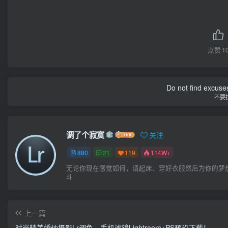
点赞
1
Do not find excuses
不要
调了个寂寞
关注
880
21
119
114W+
无论你现在感觉如何，请起床、穿好衣服然后为你的梦
斗
上一篇
时尚精美婚纱摄影Lr调色，手机滤镜Lightroom+PS预设下载！