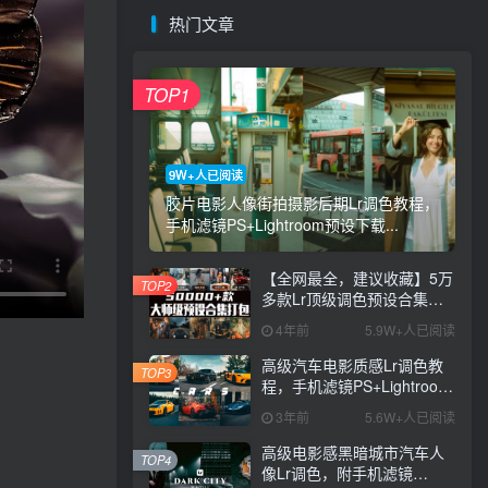
热门文章
TOP1
9W+人已阅读
胶片电影人像街拍摄影后期Lr调色教程，
手机滤镜PS+Lightroom预设下载...
【全网最全，建议收藏】5万
TOP2
多款Lr顶级调色预设合集，
精心整理，分类清晰，摄影
4年前
5.9W+人已阅读
师调色师必备素材，够用一
辈子！
高级汽车电影质感Lr调色教
TOP3
程，手机滤镜PS+Lightroom
预设下载！
3年前
5.6W+人已阅读
高级电影感黑暗城市汽车人
TOP4
像Lr调色，附手机滤镜