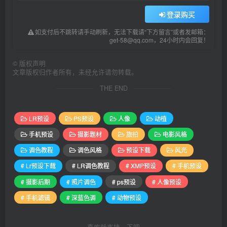
登录购买
如支付后不跳转请手动刷新，无法下载请“下方留言”或者发邮箱：
get-58@qq.com，24小时内会回复！
©
版权声明
文章版权归作者所有，未经允许请勿转载。
THE END
LR预设
PS预设
人像
动植
手机预设
摄影题材
旅拍
电影风格
调色教程
调色风格
预设下载
风光
# Lr预设下载
# LR调色教程
# XMP预设
# 手机预设
# 摄影后期
# 照片调色
# ps预设
# 人像预设
# 手机滤镜
# 深蓝色调
# 动物预设