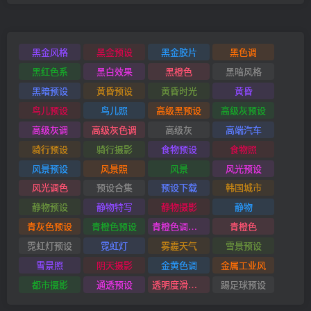
黑金风格
黑金预设
黑金胶片
黑色调
黑红色系
黑白效果
黑橙色
黑暗风格
黑暗预设
黄昏预设
黄昏时光
黄昏
鸟儿预设
鸟儿照
高级黑预设
高级灰预设
高级灰调
高级灰色调
高级灰
高端汽车
骑行预设
骑行摄影
食物预设
食物照
风景预设
风景照
风景
风光预设
风光调色
预设合集
预设下载
韩国城市
静物预设
静物特写
静物摄影
静物
青灰色预设
青橙色预设
青橙色调预设
青橙色
霓虹灯预设
霓虹灯
雾霾天气
雪景预设
雪景照
阴天摄影
金黄色调
金属工业风
都市摄影
通透预设
透明度滑块插件
踢足球预设