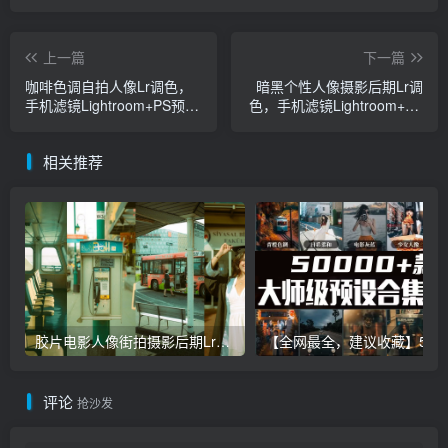
上一篇
下一篇
咖啡色调自拍人像Lr调色，
暗黑个性人像摄影后期Lr调
手机滤镜Lightroom+PS预设
色，手机滤镜Lightroom+PS
下载！
预设下载！
相关推荐
胶片电影人像街拍摄影后期Lr调色教程，手机滤镜PS+Lightroom预设下载！
【全网最全，建议收藏】5万多款Lr顶级调色预设合集，
评论
抢沙发