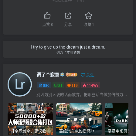
喜欢就支持一下吧
点赞
8
分享
收藏
1
I try to give up the dream just a dream.
努力了才叫梦想
调了个寂寞
关注
880
21
119
114W+
别因为别人说的话而放弃，把那些话当做加倍努力的动力
【全网最全，建议收藏】5万多款Lr顶级调色预设合集，精心整理，分类清晰，摄影师调色师必备素材，够用一辈子！
高级汽车电影质感Lr调色教程，手机滤镜PS+Lightroom预设下载！