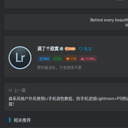
Behind every beautifu
调了个寂寞
关注
880
21
119
114W+
梦的最深处，只有微笑不累
上一篇
森系风格户外风景照Lr手机调色教程，附手机滤镜Lightroom+PS预
载！
相关推荐