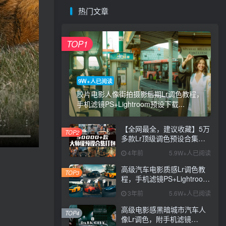
热门文章
TOP1
9W+人已阅读
胶片电影人像街拍摄影后期Lr调色教程，
手机滤镜PS+Lightroom预设下载...
【全网最全，建议收藏】5万
TOP2
多款Lr顶级调色预设合集，
精心整理，分类清晰，摄影
4年前
5.9W+人已阅读
师调色师必备素材，够用一
辈子！
高级汽车电影质感Lr调色教
TOP3
程，手机滤镜PS+Lightroom
预设下载！
3年前
5.6W+人已阅读
高级电影感黑暗城市汽车人
TOP4
像Lr调色，附手机滤镜