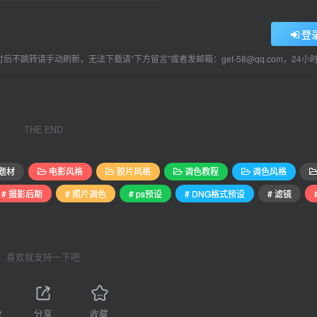
登
后不跳转请手动刷新，无法下载请“下方留言”或者发邮箱：get-58@qq.com，24
THE END
题材
电影风格
胶片风格
调色教程
调色风格
# 摄影后期
# 照片调色
# ps预设
# DNG格式预设
# 滤镜
喜欢就支持一下吧
2
分享
收藏