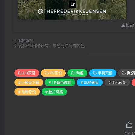
如支付
©
版权声明
文章版权归作者所有，未经允许请勿转载。
LR预设
PS预设
动植
手机预设
摄影
# Lr预设下载
# LR调色教程
# XMP预设
# 手机预设
# 动物预设
# 胶片风格
点赞
1