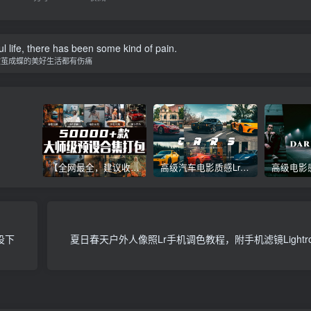
l life, there has been some kind of pain.
破茧成蝶的美好生活都有伤痛
【全网最全，建议收藏】5万多款Lr顶级调色预设合集，精心整理，分类清晰，摄影师调色师必备素材，够用一辈子！
高级汽车电影质感Lr调色教程，手机滤镜PS+Lightroom预设下载！
设下
夏日春天户外人像照Lr手机调色教程，附手机滤镜Lightro