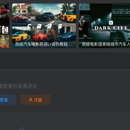
议收藏】5万多款Lr顶级调色预设合集，精心整理，分类清晰，摄影师调色师必备素材，够用一辈子！
高级汽车电影质感Lr调色教程，手机滤镜PS+Lightroom预设下载！
请登录后发表评论
登录
注册