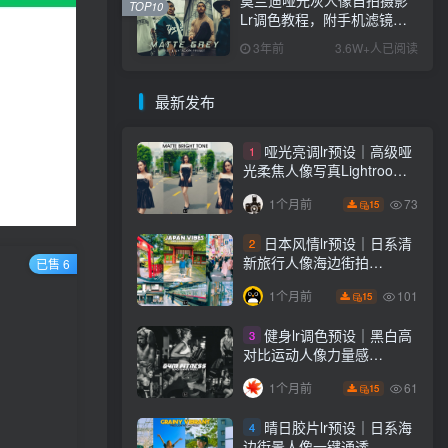
TOP10
Lr调色教程，附手机滤镜
PS+Lightroom预设下载！
3年前
3.6W+人已阅读
最新发布
哑光亮调lr预设｜高级哑
1
光柔焦人像写真Lightroom
下载lr调色风格
73
1个月前
15
日本风情lr预设｜日系清
2
新旅行人像海边街拍
已售 6
Lightroom下载lr调色风格
101
1个月前
15
健身lr调色预设｜黑白高
3
对比运动人像力量感
Lightroom下载lr预设风格
61
1个月前
15
晴日胶片lr预设｜日系海
4
边街景人像一键通透