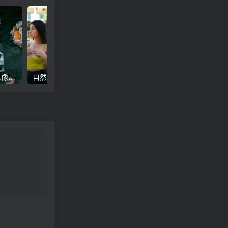
高级电影感黑暗城市汽车人像Lr调色，附手机滤镜PS+Lightroom预设下载！
自然色调人像自拍照后期Lr调色教程，手机滤镜PS+Lightroom预设下载！