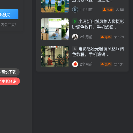
Lightroom下载lr调色风格
80
1个月前
15
录购买
小清新自然风格人像摄影
5
小时内会回复！
Lr调色教程，手机滤镜
PS+Lightroom预设下载！
179
2个月前
15
电影感哑光暖调风格Lr调
6
色教程，手机滤镜
PS+Lightroom预设下载！
131
2个月前
15
预设下载
# 电影预设