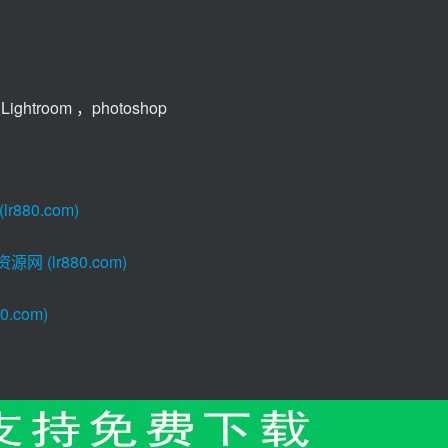
ghtroom ，photoshop
80.com)
(lr880.com)
.com)