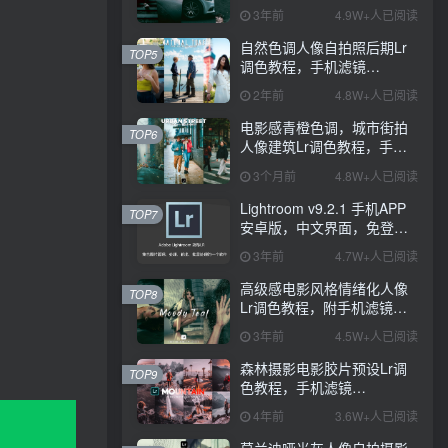
PS+Lightroom预设下载！
3年前
4.9W+人已阅读
自然色调人像自拍照后期Lr
TOP5
调色教程，手机滤镜
PS+Lightroom预设下载！
2年前
4.8W+人已阅读
电影感青橙色调，城市街拍
TOP6
人像建筑Lr调色教程，手机
滤镜PS+Lightroom预设下
3个月前
4.8W+人已阅读
载！
Lightroom v9.2.1 手机APP
TOP7
安卓版，中文界面，免登录
直接激活破解版！
3年前
4.7W+人已阅读
高级感电影风格情绪化人像
TOP8
Lr调色教程，附手机滤镜
PS+Lightroom预设下载！
3年前
4.5W+人已阅读
森林摄影电影胶片预设Lr调
TOP9
色教程，手机滤镜
Lightroom+Ps预设下载！
4年前
3.6W+人已阅读
莫兰迪哑光灰人像自拍摄影