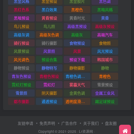
黑金风格
黑金预设
黑金胶片
黑色调
黑红色系
黑白效果
黑橙色
黑暗风格
黑暗预设
黄昏预设
黄昏时光
黄昏
鸟儿预设
鸟儿照
高级黑预设
高级灰预设
高级灰调
高级灰色调
高级灰
高端汽车
骑行预设
骑行摄影
食物预设
食物照
风景预设
风景照
风景
风光预设
风光调色
预设合集
预设下载
韩国城市
静物预设
静物特写
静物摄影
静物
青灰色预设
青橙色预设
青橙色调预设
青橙色
霓虹灯预设
霓虹灯
雾霾天气
雪景预设
雪景照
阴天摄影
金黄色调
金属工业风
都市摄影
通透预设
透明度滑块插件
踢足球预设
友链申请
免责声明
广告合作
关于我们
盘友圈
Copyright © 2021-2025 ·
Lr资源网
·