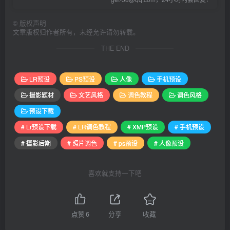
©
版权声明
文章版权归作者所有，未经允许请勿转载。
THE END
LR预设
PS预设
人像
手机预设
摄影题材
文艺风格
调色教程
调色风格
预设下载
# Lr预设下载
# LR调色教程
# XMP预设
# 手机预设
# 摄影后期
# 照片调色
# ps预设
# 人像预设
喜欢就支持一下吧
点赞
6
分享
收藏