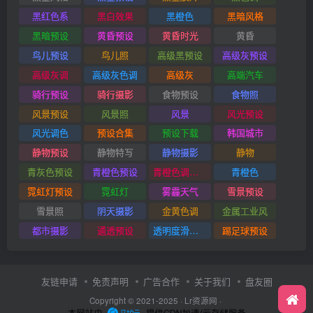
黑红色系
黑白效果
黑橙色
黑暗风格
黑暗预设
黄昏预设
黄昏时光
黄昏
鸟儿预设
鸟儿照
高级黑预设
高级灰预设
高级灰调
高级灰色调
高级灰
高端汽车
骑行预设
骑行摄影
食物预设
食物照
风景预设
风景照
风景
风光预设
风光调色
预设合集
预设下载
韩国城市
静物预设
静物特写
静物摄影
静物
青灰色预设
青橙色预设
青橙色调预设
青橙色
霓虹灯预设
霓虹灯
雾霾天气
雪景预设
雪景照
阴天摄影
金黄色调
金属工业风
都市摄影
通透预设
透明度滑块插件
踢足球预设
友链申请
免责声明
广告合作
关于我们
盘友圈
Copyright © 2021-2025 ·
Lr资源网
·