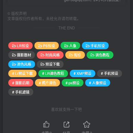
©
版权声明
文章版权归作者所有，未经允许请勿转载。
THE END
LR预设
PS预设
人像
手机预设
摄影题材
时尚风格
街拍
调色教程
调色风格
预设下载
# Lr预设下载
# LR调色教程
# XMP预设
# 手机预设
# 摄影后期
# 照片调色
# ps预设
# 人像预设
# 手机滤镜
喜欢就支持一下吧
点赞
9
分享
收藏
2