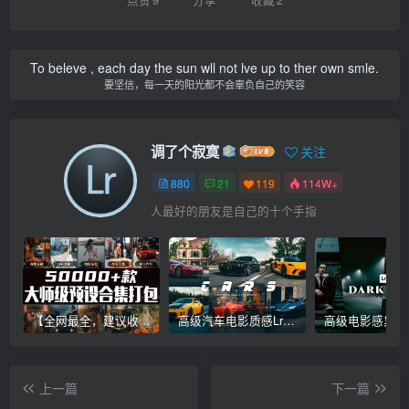
To beleve , each day the sun wll not lve up to ther own smle.
要坚信，每一天的阳光都不会辜负自己的笑容
调了个寂寞
关注
880
21
119
114W+
人最好的朋友是自己的十个手指
【全网最全，建议收藏】5万多款Lr顶级调色预设合集，精心整理，分类清晰，摄影师调色师必备素材，够用一辈子！
高级汽车电影质感Lr调色教程，手机滤镜PS+Lightroom预设下载！
上一篇
下一篇