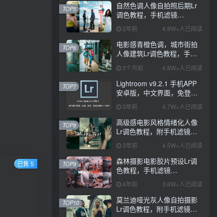
自然色调人像自拍照后期Lr
TOP5
调色教程，手机滤镜
PS+Lightroom预设下载！
2年前
4.8W+人已阅读
电影感青橙色调，城市街拍
TOP6
人像建筑Lr调色教程，手机
滤镜PS+Lightroom预设下
3个月前
4.8W+人已阅读
载！
Lightroom v9.2.1 手机APP
TOP7
安卓版，中文界面，免登录
直接激活破解版！
3年前
4.7W+人已阅读
高级感电影风格情绪化人像
TOP8
Lr调色教程，附手机滤镜
PS+Lightroom预设下载！
3年前
4.5W+人已阅读
森林摄影电影胶片预设Lr调
已售 5
TOP9
！
色教程，手机滤镜
Lightroom+Ps预设下载！
4年前
3.6W+人已阅读
莫兰迪哑光灰人像自拍摄影
TOP10
Lr调色教程，附手机滤镜