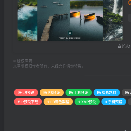
如支付
©
版权声明
文章版权归作者所有，未经允许请勿转载。
LR预设
PS预设
手机预设
摄影题材
# Lr预设下载
# LR调色教程
# XMP预设
# 手机预设