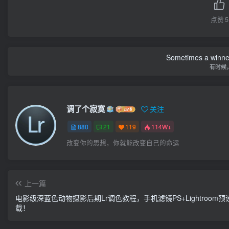
点赞
5
Sometimes a winner 
有时候
调了个寂寞
关注
880
21
119
114W+
改变你的思想，你就能改变自己的命运
上一篇
电影级深蓝色动物摄影后期Lr调色教程，手机滤镜PS+Lightroom预
载！