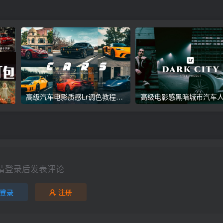
议收藏】5万多款Lr顶级调色预设合集，精心整理，分类清晰，摄影师调色师必备素材，够用一辈子！
高级汽车电影质感Lr调色教程，手机滤镜PS+Lightroom预设下载！
请登录后发表评论
登录
注册