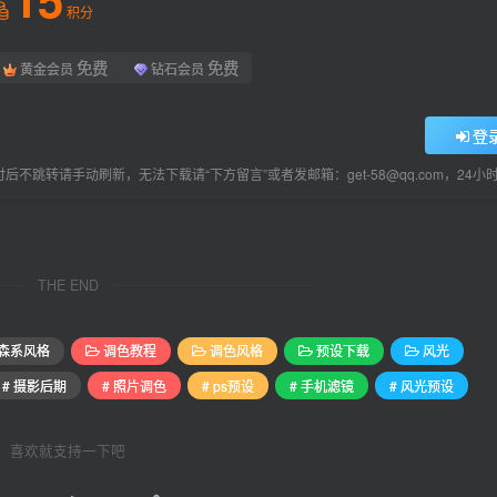
积分
免费
免费
黄金会员
钻石会员
登
后不跳转请手动刷新，无法下载请“下方留言”或者发邮箱：get-58@qq.com，24
THE END
森系风格
调色教程
调色风格
预设下载
风光
# 摄影后期
# 照片调色
# ps预设
# 手机滤镜
# 风光预设
喜欢就支持一下吧