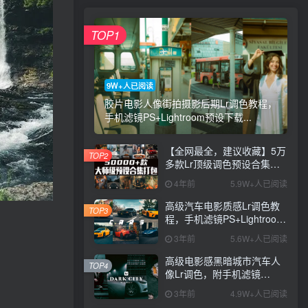
TOP1
9W+人已阅读
胶片电影人像街拍摄影后期Lr调色教程，
手机滤镜PS+Lightroom预设下载...
【全网最全，建议收藏】5万
TOP2
多款Lr顶级调色预设合集，
精心整理，分类清晰，摄影
4年前
5.9W+人已阅读
师调色师必备素材，够用一
辈子！
高级汽车电影质感Lr调色教
TOP3
程，手机滤镜PS+Lightroom
预设下载！
3年前
5.6W+人已阅读
高级电影感黑暗城市汽车人
TOP4
像Lr调色，附手机滤镜
PS+Lightroom预设下载！
3年前
4.9W+人已阅读