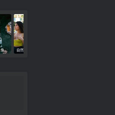
高级电影感黑暗城市汽车人像Lr调色，附手机滤镜PS+Lightroom预设下载！
自然色调人像自拍照后期Lr调色教程，手机滤镜PS+Lightroom预设下载！