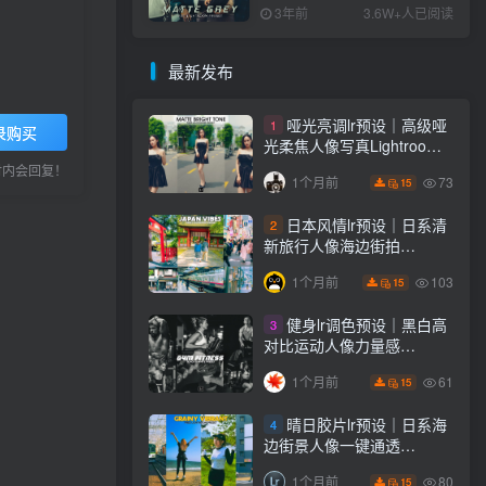
PS+Lightroom预设下载！
3年前
3.6W+人已阅读
最新发布
哑光亮调lr预设｜高级哑
1
录购买
光柔焦人像写真Lightroom
下载lr调色风格
小时内会回复！
73
1个月前
15
日本风情lr预设｜日系清
2
新旅行人像海边街拍
Lightroom下载lr调色风格
103
1个月前
15
健身lr调色预设｜黑白高
3
对比运动人像力量感
Lightroom下载lr预设风格
61
1个月前
15
晴日胶片lr预设｜日系海
4
边街景人像一键通透
Lightroom下载lr调色风格
80
1个月前
15