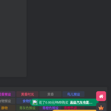
黄昏预设
黄昏时光
黄昏
鸟儿预设
食物预设
食物照
风景预设
风景照
花了5.00元RMB购买积分
静物
青灰色预设
青橙色预设
青橙色调预设