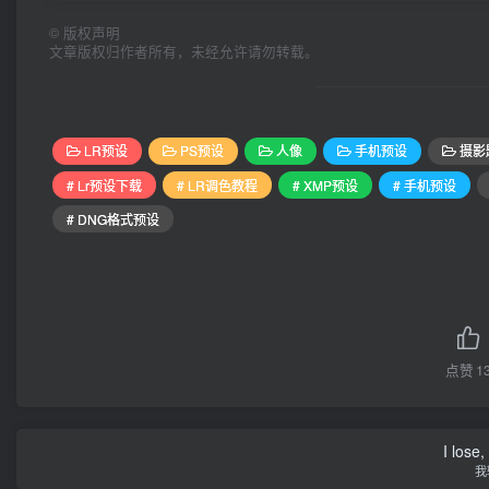
©
版权声明
文章版权归作者所有，未经允许请勿转载。
LR预设
PS预设
人像
手机预设
摄影
# Lr预设下载
# LR调色教程
# XMP预设
# 手机预设
# DNG格式预设
点赞
1
I lose,
我