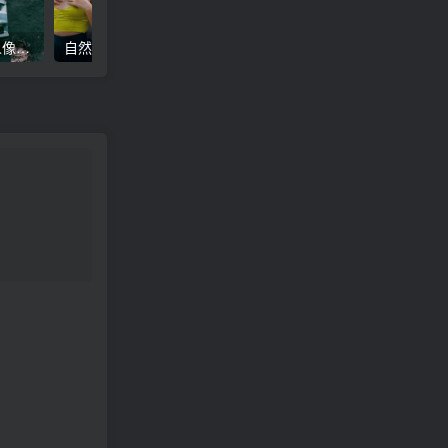
高级电影感黑暗城市汽车人像Lr调色，附手机滤镜PS+Lightroom预设下载！
自然色调人像自拍照后期Lr调色教程，手机滤镜PS+Lightroom预设下载！