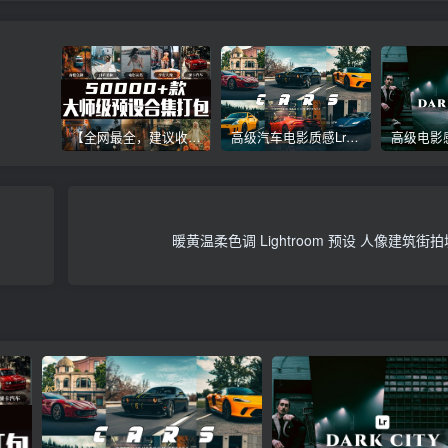
【全网最全，建议收藏】5万多款Lr顶级调色预设合集，精心整理，分类清晰，摄影师调色师必备素材，够用一辈子！
高级汽车电影质感Lr调色教程，手机滤镜PS+Lightroom预设下载！
暖黄温柔色调 Lightroom 预设 人像建筑街拍城