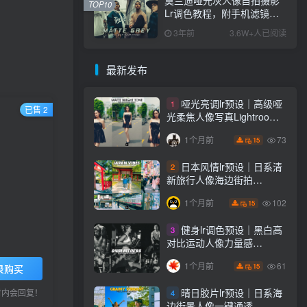
TOP10
Lr调色教程，附手机滤镜
PS+Lightroom预设下载！
3年前
3.6W+人已阅读
最新发布
哑光亮调lr预设｜高级哑
1
已售 2
光柔焦人像写真Lightroom
下载lr调色风格
73
1个月前
15
日本风情lr预设｜日系清
2
新旅行人像海边街拍
Lightroom下载lr调色风格
102
1个月前
15
健身lr调色预设｜黑白高
3
对比运动人像力量感
Lightroom下载lr预设风格
61
1个月前
15
录购买
晴日胶片lr预设｜日系海
小时内会回复！
4
边街景人像一键通透