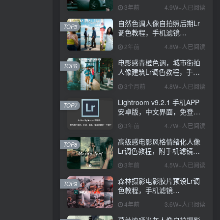
PS+Lightroom预设下载！
3年前
4.9W+人已阅读
自然色调人像自拍照后期Lr
TOP5
调色教程，手机滤镜
PS+Lightroom预设下载！
2年前
4.8W+人已阅读
电影感青橙色调，城市街拍
TOP6
人像建筑Lr调色教程，手机
滤镜PS+Lightroom预设下
3个月前
4.8W+人已阅读
载！
Lightroom v9.2.1 手机APP
TOP7
安卓版，中文界面，免登录
直接激活破解版！
3年前
4.7W+人已阅读
高级感电影风格情绪化人像
TOP8
Lr调色教程，附手机滤镜
PS+Lightroom预设下载！
3年前
4.5W+人已阅读
森林摄影电影胶片预设Lr调
TOP9
色教程，手机滤镜
Lightroom+Ps预设下载！
4年前
3.6W+人已阅读
莫兰迪哑光灰人像自拍摄影