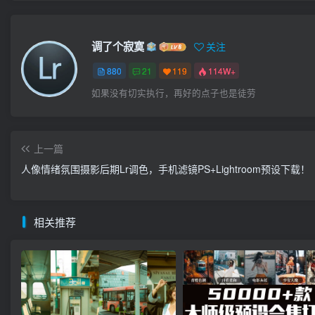
调了个寂寞
关注
880
21
119
114W+
如果没有切实执行，再好的点子也是徒劳
上一篇
人像情绪氛围摄影后期Lr调色，手机滤镜PS+Lightroom预设下载！
相关推荐