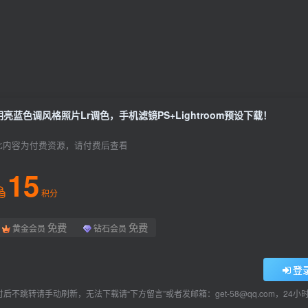
明亮蓝色调风格照片Lr调色，手机滤镜PS+Lightroom预设下载！
此内容为付费资源，请付费后查看
15
积分
免费
免费
黄金会员
钻石会员
登
后不跳转请手动刷新，无法下载请“下方留言”或者发邮箱：get-58@qq.com，24