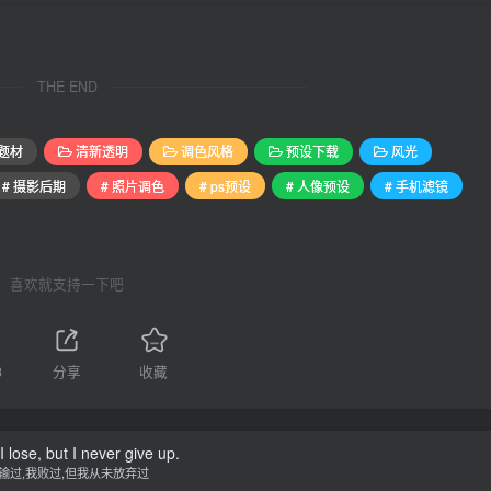
THE END
题材
清新透明
调色风格
预设下载
风光
# 摄影后期
# 照片调色
# ps预设
# 人像预设
# 手机滤镜
喜欢就支持一下吧
3
分享
收藏
 I lose, but I never give up.
输过,我败过,但我从未放弃过