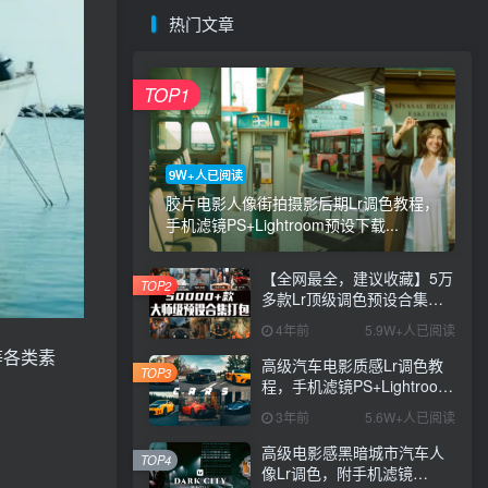
热门文章
TOP1
9W+人已阅读
胶片电影人像街拍摄影后期Lr调色教程，
手机滤镜PS+Lightroom预设下载...
【全网最全，建议收藏】5万
TOP2
多款Lr顶级调色预设合集，
精心整理，分类清晰，摄影
4年前
5.9W+人已阅读
师调色师必备素材，够用一
等各类素
辈子！
高级汽车电影质感Lr调色教
TOP3
程，手机滤镜PS+Lightroom
预设下载！
3年前
5.6W+人已阅读
高级电影感黑暗城市汽车人
TOP4
像Lr调色，附手机滤镜