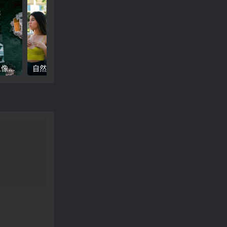
高级电影感黑暗城市汽车人像Lr调色，附手机滤镜PS+Lightroom预设下载！
自然色调人像自拍照后期Lr调色教程，手机滤镜PS+Lightroom预设下载！