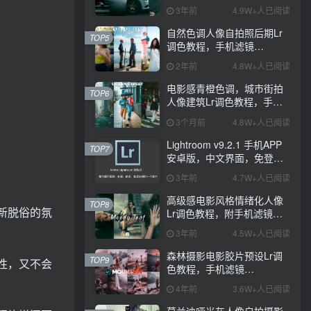
PS+Lightroom预设下载！
3年前
4.9W+人已阅读
自然色调人像自拍照后期Lr
TOP5
调色教程，手机滤镜
PS+Lightroom预设下载！
2年前
4.8W+人已阅读
电影感青橙色调，城市街拍
TOP6
人像建筑Lr调色教程，手机
滤镜PS+Lightroom预设下
3个月前
4.8W+人已阅读
载！
Lightroom v9.2.1 手机APP
TOP7
安卓版，中文界面，免登录
直接激活破解版！
3年前
4.7W+人已阅读
高级感电影风格情绪化人像
TOP8
新脱俗的氛
Lr调色教程，附手机滤镜
PS+Lightroom预设下载！
3年前
4.5W+人已阅读
森林摄影电影胶片预设Lr调
TOP9
性，又不会
色教程，手机滤镜
Lightroom+Ps预设下载！
4年前
3.6W+人已阅读
莫兰迪哑光灰人像自拍摄影