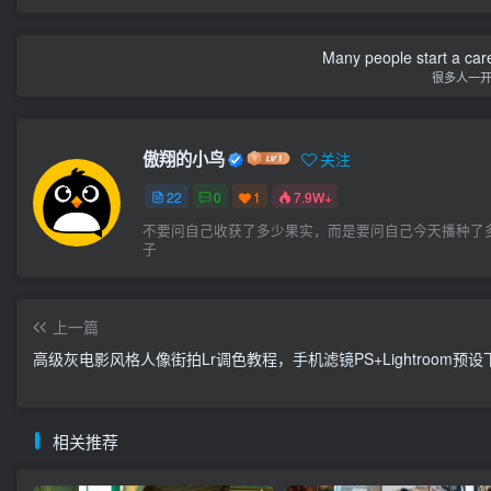
Many people start a care
很多人一
傲翔的小鸟
关注
22
0
1
7.9W+
不要问自己收获了多少果实，而是要问自己今天播种了
子
上一篇
高级灰电影风格人像街拍Lr调色教程，手机滤镜PS+Lightroom预
相关推荐