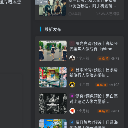
照片增添更
TOP10
Lr调色教程，附手机滤镜
PS+Lightroom预设下载！
3年前
3.6W+人已阅读
最新发布
哑光亮调lr预设｜高级哑
1
光柔焦人像写真Lightroom
下载lr调色风格
73
1个月前
15
日本风情lr预设｜日系清
2
新旅行人像海边街拍
Lightroom下载lr调色风格
102
1个月前
15
健身lr调色预设｜黑白高
3
对比运动人像力量感
Lightroom下载lr预设风格
61
1个月前
15
晴日胶片lr预设｜日系海
4
边街景人像一键通透