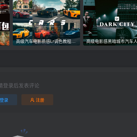
议收藏】5万多款Lr顶级调色预设合集，精心整理，分类清晰，摄影师调色师必备素材，够用一辈子！
高级汽车电影质感Lr调色教程，手机滤镜PS+Lightroom预设下载！
请登录后发表评论
登录
注册