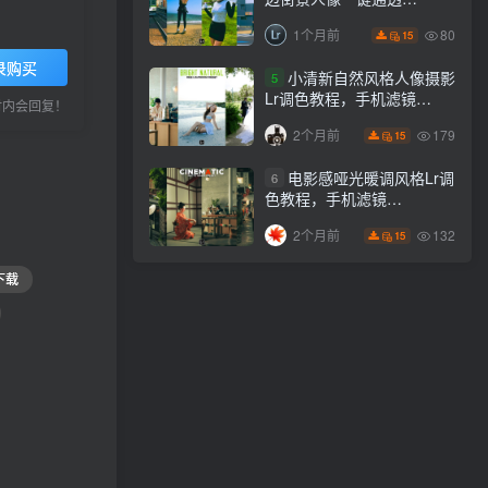
Lightroom下载lr调色风格
80
1个月前
15
录购买
小清新自然风格人像摄影
5
Lr调色教程，手机滤镜
小时内会回复！
PS+Lightroom预设下载！
179
2个月前
15
电影感哑光暖调风格Lr调
6
色教程，手机滤镜
PS+Lightroom预设下载！
132
2个月前
15
下载