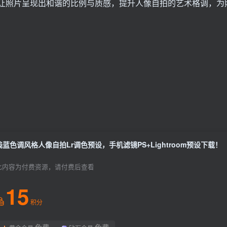
让照片呈现出和谐的比例与质感，提升人像自拍的艺术格调，为
浅蓝色调风格人像自拍Lr调色预设，手机滤镜PS+Lightroom预设下载！
此内容为付费资源，请付费后查看
15
积分