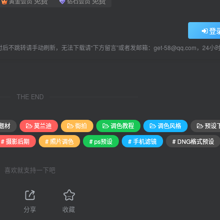
免费
免费
黄金会员
钻石会员
登
后不跳转请手动刷新，无法下载请“下方留言”或者发邮箱：get-58@qq.com，24
THE END
题材
莫兰迪
街拍
调色教程
调色风格
预设
# 摄影后期
# 照片调色
# ps预设
# 手机滤镜
# DNG格式预设
喜欢就支持一下吧
分享
收藏