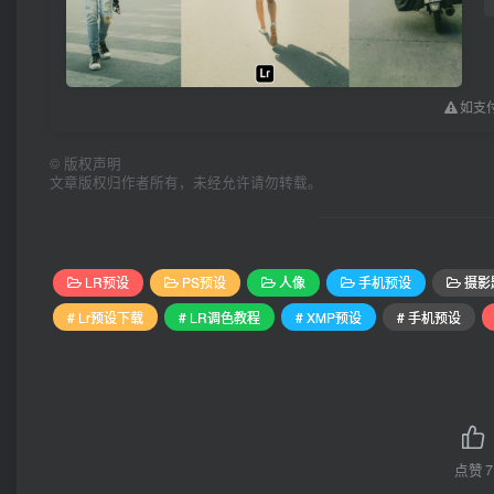
如支付
©
版权声明
文章版权归作者所有，未经允许请勿转载。
LR预设
PS预设
人像
手机预设
摄影
# Lr预设下载
# LR调色教程
# XMP预设
# 手机预设
点赞
7