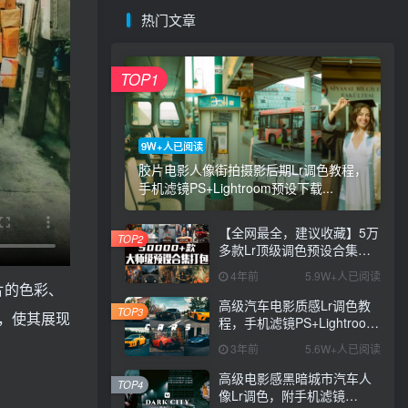
热门文章
TOP1
9W+人已阅读
胶片电影人像街拍摄影后期Lr调色教程，
手机滤镜PS+Lightroom预设下载...
【全网最全，建议收藏】5万
TOP2
多款Lr顶级调色预设合集，
精心整理，分类清晰，摄影
4年前
5.9W+人已阅读
师调色师必备素材，够用一
照片的色彩、
辈子！
高级汽车电影质感Lr调色教
TOP3
，使其展现
程，手机滤镜PS+Lightroom
预设下载！
3年前
5.6W+人已阅读
高级电影感黑暗城市汽车人
TOP4
像Lr调色，附手机滤镜