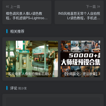
上一篇
下一篇
橙色调风景人像Lr调色教
INS风格喜怒无常个人自拍照
程，手机滤镜PS+Lightroom
Lr调色教程，手机滤镜
预设下载！
PS+Lightroom预设下载！
相关推荐
胶片电影人像街拍摄影后期Lr调色教程，手机滤镜PS+Lightroom预设下载！
【全网最全，建议收藏】5万多款Lr顶级调色预设合集，
评论
抢沙发