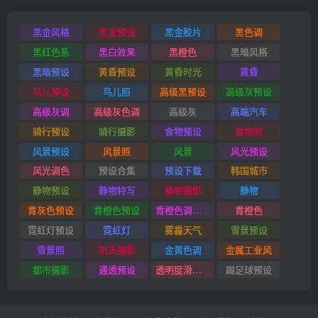
黑金风格
黑金预设
黑金胶片
黑色调
黑红色系
黑白效果
黑橙色
黑暗风格
黑暗预设
黄昏预设
黄昏时光
黄昏
鸟儿预设
鸟儿照
高级黑预设
高级灰预设
高级灰调
高级灰色调
高级灰
高端汽车
骑行预设
骑行摄影
食物预设
食物照
风景预设
风景照
风景
风光预设
风光调色
预设合集
预设下载
韩国城市
静物预设
静物特写
静物摄影
静物
青灰色预设
青橙色预设
青橙色调预设
青橙色
霓虹灯预设
霓虹灯
雾霾天气
雪景预设
雪景照
阴天摄影
金黄色调
金属工业风
都市摄影
通透预设
透明度滑块插件
踢足球预设