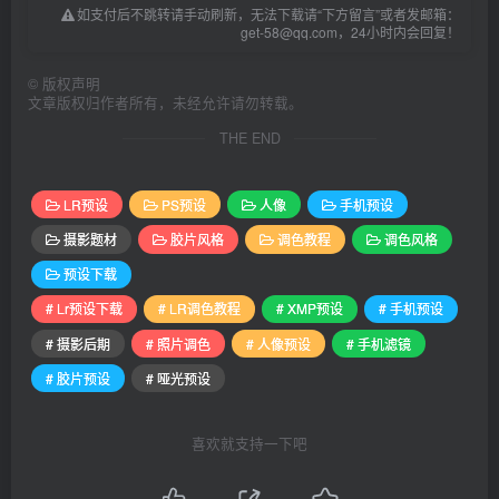
如支付后不跳转请手动刷新，无法下载请“下方留言”或者发邮箱：
get-58@qq.com，24小时内会回复！
©
版权声明
文章版权归作者所有，未经允许请勿转载。
THE END
LR预设
PS预设
人像
手机预设
摄影题材
胶片风格
调色教程
调色风格
预设下载
# Lr预设下载
# LR调色教程
# XMP预设
# 手机预设
# 摄影后期
# 照片调色
# 人像预设
# 手机滤镜
# 胶片预设
# 哑光预设
喜欢就支持一下吧