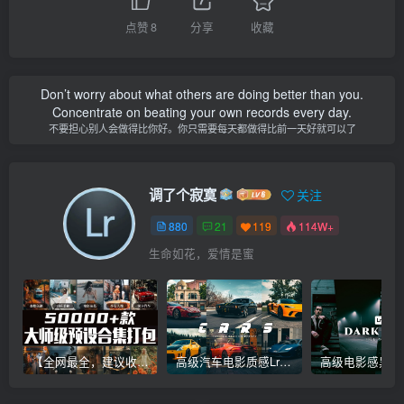
点赞
8
分享
收藏
Don’t worry about what others are doing better than you.
Concentrate on beating your own records every day.
不要担心别人会做得比你好。你只需要每天都做得比前一天好就可以了
调了个寂寞
关注
880
21
119
114W+
生命如花，爱情是蜜
【全网最全，建议收藏】5万多款Lr顶级调色预设合集，精心整理，分类清晰，摄影师调色师必备素材，够用一辈子！
高级汽车电影质感Lr调色教程，手机滤镜PS+Lightroom预设下载！