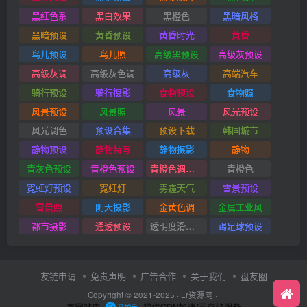
黑红色系
黑白效果
黑橙色
黑暗风格
黑暗预设
黄昏预设
黄昏时光
黄昏
鸟儿预设
鸟儿照
高级黑预设
高级灰预设
高级灰调
高级灰色调
高级灰
高端汽车
骑行预设
骑行摄影
食物预设
食物照
风景预设
风景照
风景
风光预设
风光调色
预设合集
预设下载
韩国城市
静物预设
静物特写
静物摄影
静物
青灰色预设
青橙色预设
青橙色调预设
青橙色
霓虹灯预设
霓虹灯
雾霾天气
雪景预设
雪景照
阴天摄影
金黄色调
金属工业风
都市摄影
通透预设
透明度滑块插件
踢足球预设
友链申请
免责声明
广告合作
关于我们
盘友圈
Copyright © 2021-2025 ·
Lr资源网
·