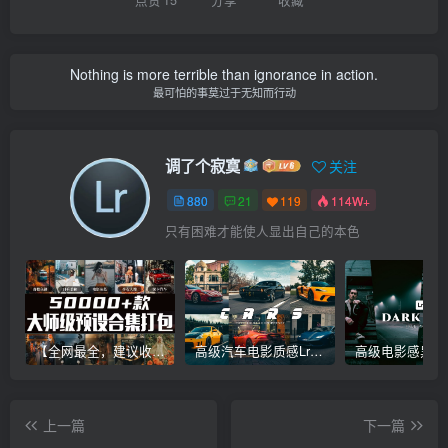
Nothing is more terrible than ignorance in action.
最可怕的事莫过于无知而行动
调了个寂寞
关注
880
21
119
114W+
只有困难才能使人显出自己的本色
【全网最全，建议收藏】5万多款Lr顶级调色预设合集，精心整理，分类清晰，摄影师调色师必备素材，够用一辈子！
高级汽车电影质感Lr调色教程，手机滤镜PS+Lightroom预设下载！
上一篇
下一篇