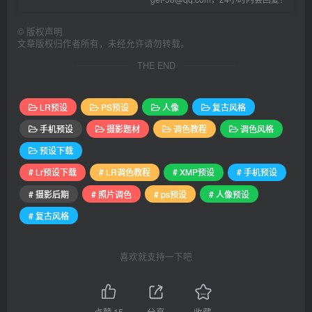
©
版权声明
文章版权归作者所有，未经允许请勿转载。
THE END
LR预设
PS预设
人像
复古风格
手机预设
摄影题材
调色教程
调色风格
预设下载
# Lr预设下载
# LR调色教程
# XMP预设
# 手机预设
# 摄影后期
# 照片调色
# ps预设
# 人像预设
# 复古风格
喜欢就支持一下吧
点赞
15
分享
收藏