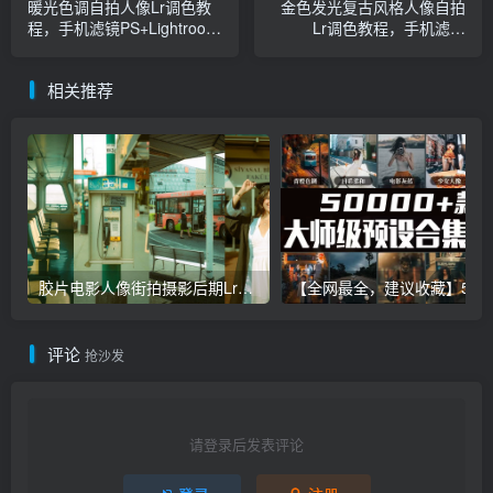
暖光色调自拍人像Lr调色教
金色发光复古风格人像自拍
程，手机滤镜PS+Lightroom
Lr调色教程，手机滤镜
预设下载！
PS+Lightroom预设下载！
相关推荐
胶片电影人像街拍摄影后期Lr调色教程，手机滤镜PS+Lightroom预设下载！
【全网最全，建议收藏】5万多款Lr顶级调色预设合集，
评论
抢沙发
请登录后发表评论