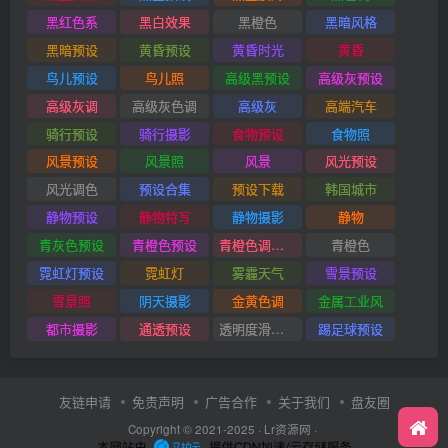
黑红色系
黑白效果
黑橙色
黑暗风格
黑暗预设
黄昏预设
黄昏时光
黄昏
鸟儿预设
鸟儿照
高级黑预设
高级灰预设
高级灰调
高级灰色调
高级灰
高端汽车
骑行预设
骑行摄影
食物预设
食物照
风景预设
风景照
风景
风光预设
风光调色
预设合集
预设下载
韩国城市
静物预设
静物特写
静物摄影
静物
青灰色预设
青橙色预设
青橙色调预设
青橙色
霓虹灯预设
霓虹灯
雾霾天气
雪景预设
雪景照
阴天摄影
金黄色调
金属工业风
都市摄影
通透预设
透明度滑块插件
踢足球预设
友链申请
免责声明
广告合作
关于我们
盘友圈
Copyright © 2021-2025 ·
Lr资源网
·