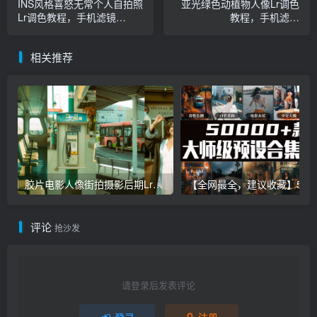
INS风格喜怒无常个人自拍照
亚光绿色动植物人像Lr调色
Lr调色教程，手机滤镜
教程，手机滤镜
PS+Lightroom预设下载！
PS+Lightroom预设下载！
相关推荐
胶片电影人像街拍摄影后期Lr调色教程，手机滤镜PS+Lightroom预设下载！
【全网最全，建议收藏】5万多款Lr顶级调色预设合集，
评论
抢沙发
请登录后发表评论