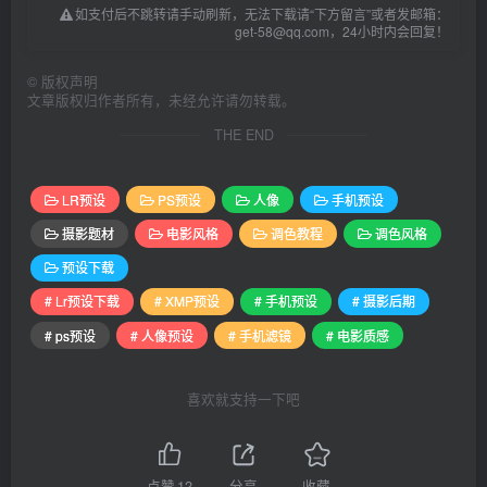
如支付后不跳转请手动刷新，无法下载请“下方留言”或者发邮箱：
get-58@qq.com，24小时内会回复！
©
版权声明
文章版权归作者所有，未经允许请勿转载。
THE END
LR预设
PS预设
人像
手机预设
摄影题材
电影风格
调色教程
调色风格
预设下载
# Lr预设下载
# XMP预设
# 手机预设
# 摄影后期
# ps预设
# 人像预设
# 手机滤镜
# 电影质感
喜欢就支持一下吧
点赞
12
分享
收藏