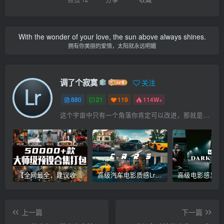
With the wonder of your love, the sun above always shines.
拥有你美丽的爱情，太阳就永远明媚
调了个寂寞
关注
880
21
119
114W+
这个宇宙中只有一个角落你肯定可以改进，那就是你自己
【全网最全，建议收藏】5万多款Lr顶级调色预设合集，精心整理，分类清晰，摄影师调色师必备素材，够用一辈子！
高级汽车电影质感Lr调色教程，手机滤镜PS+Lightroom预设下载！
上一篇
下一篇