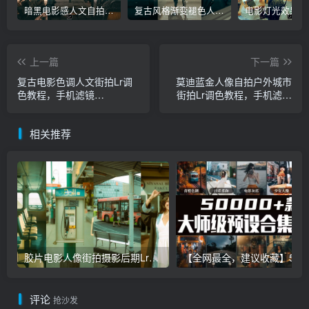
暗黑电影感人文自拍特写镜头Lr调色教程，手机滤镜PS+Lightroom预设下载！
复古风格渐变褪色人像旅拍Lr调色教程，手机滤镜PS+Lightroom预设下载！
上一篇
下一篇
复古电影色调人文街拍Lr调
莫迪蓝金人像自拍户外城市
色教程，手机滤镜
街拍Lr调色教程，手机滤镜
PS+Lightroom预设下载！
PS+Lightroom预设下载！
相关推荐
胶片电影人像街拍摄影后期Lr调色教程，手机滤镜PS+Lightroom预设下载！
【全网最全，建议收藏】5万多款Lr顶级调色预设合集，
评论
抢沙发