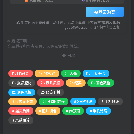
登录购买
如支付后不跳转请手动刷新，无法下载请“下方留言”或者发邮箱：
get-58@qq.com，24小时内会回复！
©
版权声明
文章版权归作者所有，未经允许请勿转载。
THE END
LR预设
PS预设
人像
手机预设
摄影题材
森系风格
纪实
调色教程
调色风格
预设下载
# Lr预设下载
# LR调色教程
# XMP预设
# 手机预设
# 摄影后期
# 照片调色
# ps预设
# 手机滤镜
# 森系预设