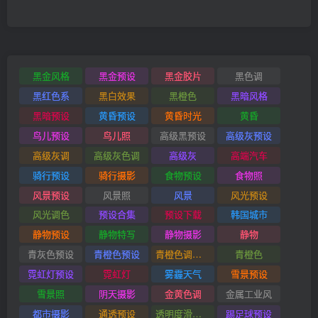
黑金风格
黑金预设
黑金胶片
黑色调
黑红色系
黑白效果
黑橙色
黑暗风格
黑暗预设
黄昏预设
黄昏时光
黄昏
鸟儿预设
鸟儿照
高级黑预设
高级灰预设
高级灰调
高级灰色调
高级灰
高端汽车
骑行预设
骑行摄影
食物预设
食物照
风景预设
风景照
风景
风光预设
风光调色
预设合集
预设下载
韩国城市
静物预设
静物特写
静物摄影
静物
青灰色预设
青橙色预设
青橙色调预设
青橙色
霓虹灯预设
霓虹灯
雾霾天气
雪景预设
雪景照
阴天摄影
金黄色调
金属工业风
都市摄影
通透预设
透明度滑块插件
踢足球预设