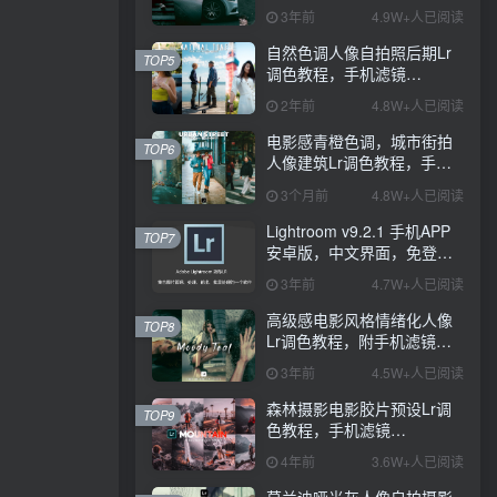
PS+Lightroom预设下载！
3年前
4.9W+人已阅读
自然色调人像自拍照后期Lr
TOP5
调色教程，手机滤镜
PS+Lightroom预设下载！
2年前
4.8W+人已阅读
电影感青橙色调，城市街拍
TOP6
人像建筑Lr调色教程，手机
滤镜PS+Lightroom预设下
3个月前
4.8W+人已阅读
载！
Lightroom v9.2.1 手机APP
TOP7
安卓版，中文界面，免登录
直接激活破解版！
3年前
4.7W+人已阅读
高级感电影风格情绪化人像
TOP8
Lr调色教程，附手机滤镜
PS+Lightroom预设下载！
3年前
4.5W+人已阅读
森林摄影电影胶片预设Lr调
TOP9
色教程，手机滤镜
Lightroom+Ps预设下载！
4年前
3.6W+人已阅读
莫兰迪哑光灰人像自拍摄影