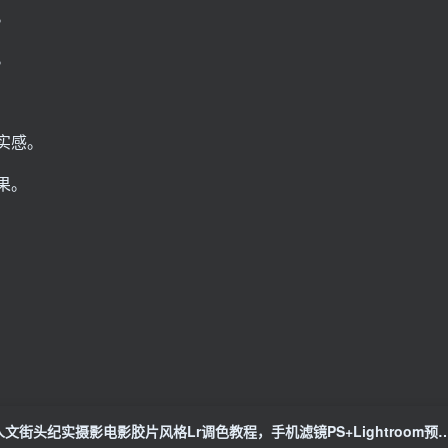
。
。
实感。
果。
人文街头纪实摄影电影胶片风格Lr调色教程，手机滤镜PS+L