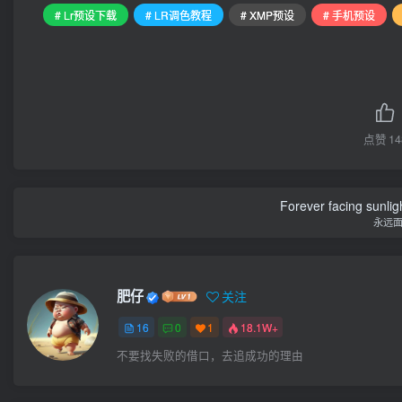
# Lr预设下载
# LR调色教程
# XMP预设
# 手机预设
点赞
14
Forever facing sunlig
永远
肥仔
关注
16
0
1
18.1W+
不要找失败的借口，去追成功的理由