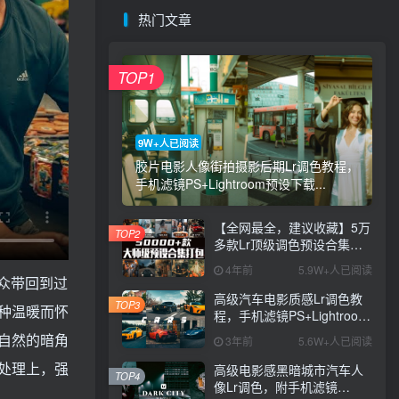
热门文章
TOP1
9W+人已阅读
胶片电影人像街拍摄影后期Lr调色教程，
手机滤镜PS+Lightroom预设下载...
【全网最全，建议收藏】5万
TOP2
多款Lr顶级调色预设合集，
精心整理，分类清晰，摄影
4年前
5.9W+人已阅读
师调色师必备素材，够用一
观众带回到过
辈子！
高级汽车电影质感Lr调色教
TOP3
种温暖而怀
程，手机滤镜PS+Lightroom
预设下载！
自然的暗角
3年前
5.6W+人已阅读
处理上，强
高级电影感黑暗城市汽车人
TOP4
像Lr调色，附手机滤镜