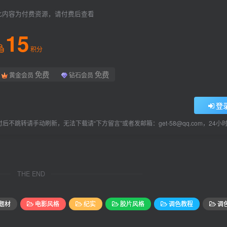
此内容为付费资源，请付费后查看
15
积分
免费
免费
黄金会员
钻石会员
登
后不跳转请手动刷新，无法下载请“下方留言”或者发邮箱：get-58@qq.com，24
THE END
题材
电影风格
纪实
胶片风格
调色教程
调