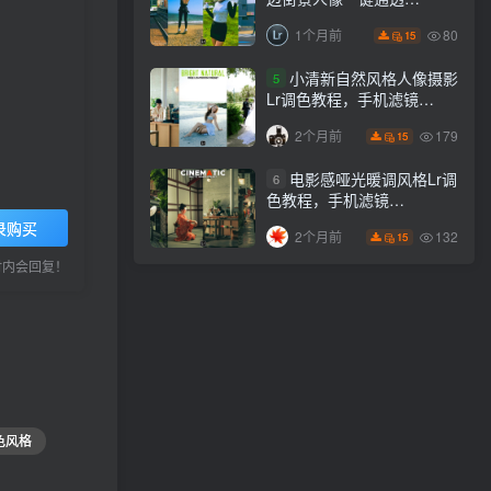
Lightroom下载lr调色风格
80
1个月前
15
小清新自然风格人像摄影
5
Lr调色教程，手机滤镜
PS+Lightroom预设下载！
179
2个月前
15
电影感哑光暖调风格Lr调
6
色教程，手机滤镜
PS+Lightroom预设下载！
录购买
132
2个月前
15
小时内会回复！
色风格