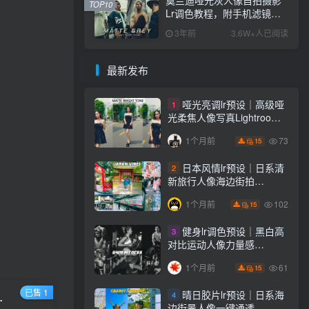
TOP10
Lr调色教程，附手机滤镜
PS+Lightroom预设下载！
3年前
3.6W+人已阅读
最新发布
哑光亮调lr预设｜高级哑
1
光柔焦人像写真Lightroom
下载lr调色风格
73
1个月前
15
日本风情lr预设｜日系清
2
新旅行人像海边街拍
Lightroom下载lr调色风格
102
1个月前
15
健身lr调色预设｜黑白高
3
对比运动人像力量感
Lightroom下载lr预设风格
61
1个月前
15
已售 1
晴日胶片lr预设｜日系海
4
ightroom预设下载！
边街景人像一键通透