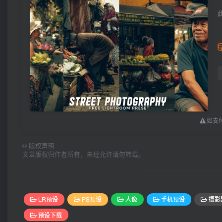
如支付
©
版权声明
文章版权归作者所有，未经允许请勿转载。
LR预设
PS预设
人像
手机预设
摄影
预设下载