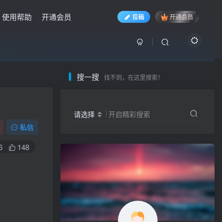
使用帮助
开通会员
投稿
开通会员
入……
入……
入……
搜一搜
找不到，在这里搜索！
请选择
开启精彩搜索
私信
6
148