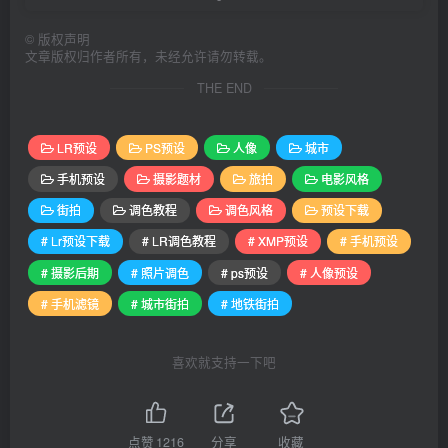
©
版权声明
文章版权归作者所有，未经允许请勿转载。
THE END
LR预设
PS预设
人像
城市
手机预设
摄影题材
旅拍
电影风格
街拍
调色教程
调色风格
预设下载
# Lr预设下载
# LR调色教程
# XMP预设
# 手机预设
# 摄影后期
# 照片调色
# ps预设
# 人像预设
# 手机滤镜
# 城市街拍
# 地铁街拍
喜欢就支持一下吧
点赞
1216
分享
收藏