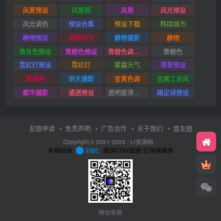
风景预设
风景照
风景
风光预设
风光调色
预设合集
预设下载
韩国城市
静物预设
静物特写
静物摄影
静物
青灰色预设
青橙色预设
青橙色调预设
青橙色
霓虹灯预设
霓虹灯
雾霾天气
雪景预设
雪景照
阴天摄影
金黄色调
金属工业风
都市摄影
通透预设
透明度滑块插件
踢足球预设
友链申请
免责声明
广告合作
关于我们
盘友圈
Copyright © 2021-2025 ·
Lr资源网
·
微信客服