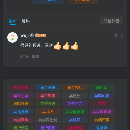
只看作者
最新
最热
wuji
0
很好的预设，喜欢
2年前
回复
黑金风格
黑金预设
黑金胶片
黑色调
黑红色系
黑白效果
黑橙色
黑暗风格
黑暗预设
黄昏预设
黄昏时光
黄昏
鸟儿预设
鸟儿照
高级黑预设
高级灰预设
高级灰调
高级灰色调
高级灰
高端汽车
骑行预设
骑行摄影
食物预设
食物照