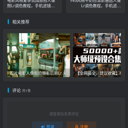
电影风格夏季氛围旅拍人像
INS风格牛奶白清新通透人像
照Lr调色教程，手机滤镜
Lr调色教程，手机滤镜
PS+Lightroom预设下载！
PS+Lightroom预设下载！
相关推荐
胶片电影人像街拍摄影后期Lr调色教程，手机滤镜PS+Lightroom预设下载！
【全网最全，建议收藏】5万多款Lr顶级调色预设合集，
评论
共1条
请登录后发表评论
登录
注册