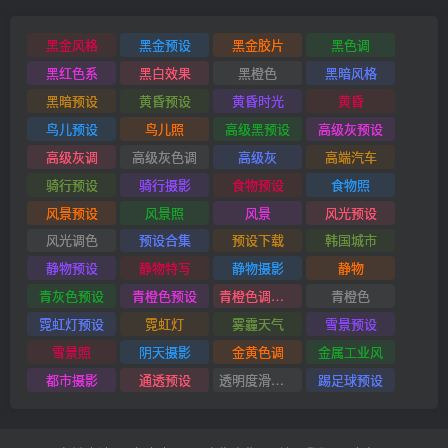
黑金风格
黑金预设
黑金胶片
黑色调
黑红色系
黑白效果
黑橙色
黑暗风格
黑暗预设
黄昏预设
黄昏时光
黄昏
鸟儿预设
鸟儿照
高级黑预设
高级灰预设
高级灰调
高级灰色调
高级灰
高端汽车
骑行预设
骑行摄影
食物预设
食物照
风景预设
风景照
风景
风光预设
风光调色
预设合集
预设下载
韩国城市
静物预设
静物特写
静物摄影
静物
青灰色预设
青橙色预设
青橙色调预设
青橙色
霓虹灯预设
霓虹灯
雾霾天气
雪景预设
雪景照
阴天摄影
金黄色调
金属工业风
都市摄影
通透预设
透明度滑块插件
踢足球预设