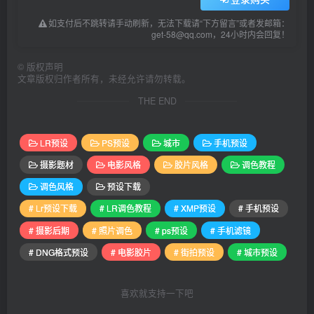
如支付后不跳转请手动刷新，无法下载请“下方留言”或者发邮箱：
get-58@qq.com，24小时内会回复！
©
版权声明
文章版权归作者所有，未经允许请勿转载。
THE END
LR预设
PS预设
城市
手机预设
摄影题材
电影风格
胶片风格
调色教程
调色风格
预设下载
# Lr预设下载
# LR调色教程
# XMP预设
# 手机预设
# 摄影后期
# 照片调色
# ps预设
# 手机滤镜
# DNG格式预设
# 电影胶片
# 街拍预设
# 城市预设
喜欢就支持一下吧