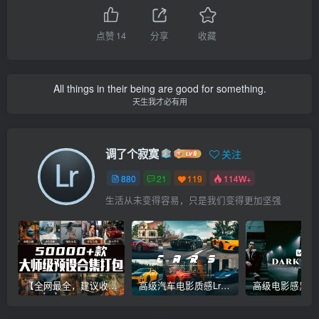
点赞
14
分享
收藏
All things in their being are good for something.
天生我才必有用
调了个寂寞
关注
880
21
119
114W+
生活从未变得容易，只是我们变得更加坚强
【全网最全，建议收藏】5万多款Lr顶级调色预设合集，精心整理，分类清晰，摄影师调色师必备素材，够用一辈子！
高级汽车电影质感Lr调色教程，手机滤镜PS+Lightroom预设下载！