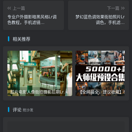
上一篇
下一篇
专业户外摄影暗黑风格Lr调
梦幻蓝色调效果街拍照片Lr
色教程，手机滤镜
调色，手机滤镜
Lightroom+PS预设下载！
Lightroom+PS预设下载！
相关推荐
胶片电影人像街拍摄影后期Lr调色教程，手机滤镜PS+Lightroom预设下载！
【全网最全，建议收藏】5万多款Lr顶级调色预设合集，
评论
抢沙发