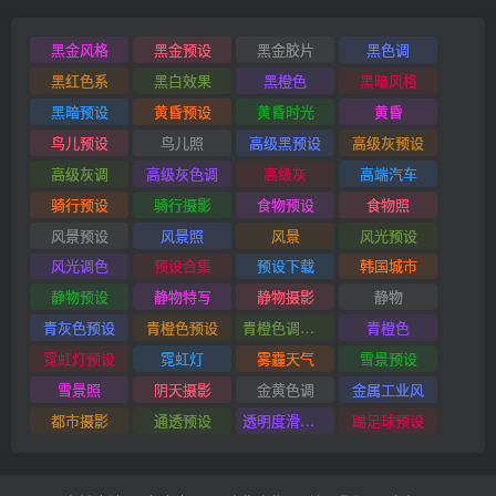
黑金风格
黑金预设
黑金胶片
黑色调
黑红色系
黑白效果
黑橙色
黑暗风格
黑暗预设
黄昏预设
黄昏时光
黄昏
鸟儿预设
鸟儿照
高级黑预设
高级灰预设
高级灰调
高级灰色调
高级灰
高端汽车
骑行预设
骑行摄影
食物预设
食物照
风景预设
风景照
风景
风光预设
风光调色
预设合集
预设下载
韩国城市
静物预设
静物特写
静物摄影
静物
青灰色预设
青橙色预设
青橙色调预设
青橙色
霓虹灯预设
霓虹灯
雾霾天气
雪景预设
雪景照
阴天摄影
金黄色调
金属工业风
都市摄影
通透预设
透明度滑块插件
踢足球预设