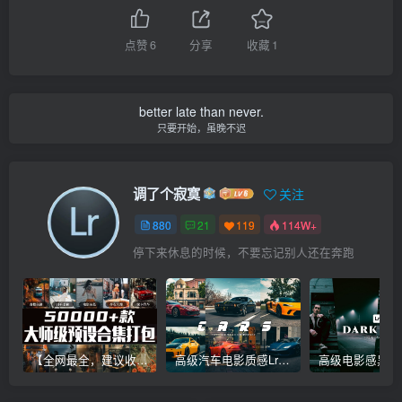
点赞
6
分享
收藏
1
better late than never.
只要开始，虽晚不迟
调了个寂寞
关注
880
21
119
114W+
停下来休息的时候，不要忘记别人还在奔跑
【全网最全，建议收藏】5万多款Lr顶级调色预设合集，精心整理，分类清晰，摄影师调色师必备素材，够用一辈子！
高级汽车电影质感Lr调色教程，手机滤镜PS+Lightroom预设下载！