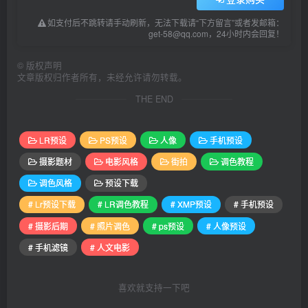
如支付后不跳转请手动刷新，无法下载请“下方留言”或者发邮箱：
get-58@qq.com，24小时内会回复！
©
版权声明
文章版权归作者所有，未经允许请勿转载。
THE END
LR预设
PS预设
人像
手机预设
摄影题材
电影风格
街拍
调色教程
调色风格
预设下载
# Lr预设下载
# LR调色教程
# XMP预设
# 手机预设
# 摄影后期
# 照片调色
# ps预设
# 人像预设
# 手机滤镜
# 人文电影
喜欢就支持一下吧