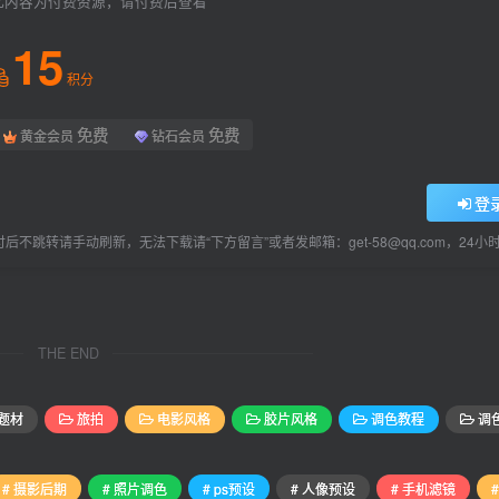
此内容为付费资源，请付费后查看
15
积分
免费
免费
黄金会员
钻石会员
登
后不跳转请手动刷新，无法下载请“下方留言”或者发邮箱：get-58@qq.com，24
THE END
题材
旅拍
电影风格
胶片风格
调色教程
调
# 摄影后期
# 照片调色
# ps预设
# 人像预设
# 手机滤镜