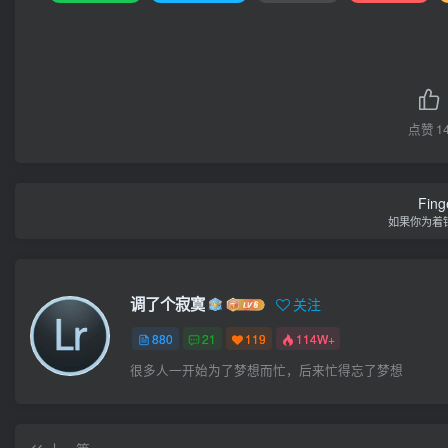
点赞
1
Finge
如果你为着
调了个寂寞
关注
880
21
119
114W+
很多人一开始为了梦想而忙，后来忙得忘了梦想