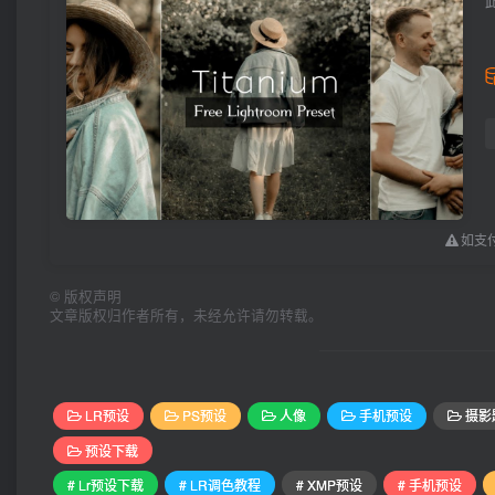
如支付
©
版权声明
文章版权归作者所有，未经允许请勿转载。
LR预设
PS预设
人像
手机预设
摄影
预设下载
# Lr预设下载
# LR调色教程
# XMP预设
# 手机预设