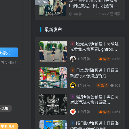
TOP10
Lr调色教程，附手机滤镜
PS+Lightroom预设下载！
3年前
3.6W+人已阅读
最新发布
哑光亮调lr预设｜高级哑
1
光柔焦人像写真Lightroom
录购买
下载lr调色风格
73
1个月前
15
小时内会回复！
日本风情lr预设｜日系清
2
新旅行人像海边街拍
Lightroom下载lr调色风格
101
1个月前
15
健身lr调色预设｜黑白高
3
对比运动人像力量感
Lightroom下载lr预设风格
色风格
61
1个月前
15
晴日胶片lr预设｜日系海
4
# 电影胶片
边街景人像一键通透