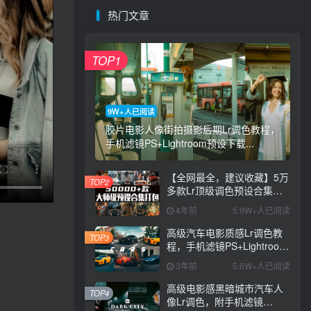
热门文章
TOP1
9W+人已阅读
胶片电影人像街拍摄影后期Lr调色教程，
手机滤镜PS+Lightroom预设下载...
【全网最全，建议收藏】5万
TOP2
多款Lr顶级调色预设合集，
精心整理，分类清晰，摄影
4年前
5.9W+人已阅读
师调色师必备素材，够用一
辈子！
高级汽车电影质感Lr调色教
TOP3
程，手机滤镜PS+Lightroom
预设下载！
3年前
5.6W+人已阅读
高级电影感黑暗城市汽车人
TOP4
像Lr调色，附手机滤镜