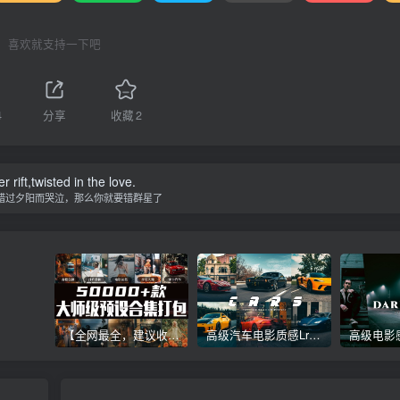
喜欢就支持一下吧
4
分享
收藏
2
r rift,twisted in the love.
错过夕阳而哭泣，那么你就要错群星了
【全网最全，建议收藏】5万多款Lr顶级调色预设合集，精心整理，分类清晰，摄影师调色师必备素材，够用一辈子！
高级汽车电影质感Lr调色教程，手机滤镜PS+Lightroom预设下载！