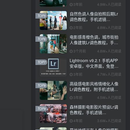
PS+Lightroom预设下载！
3年前
4.9W+人已阅读
自然色调人像自拍照后期Lr
TOP5
调色教程，手机滤镜
PS+Lightroom预设下载！
2年前
4.8W+人已阅读
电影感青橙色调，城市街拍
TOP6
人像建筑Lr调色教程，手机
滤镜PS+Lightroom预设下
3个月前
4.8W+人已阅读
载！
Lightroom v9.2.1 手机APP
TOP7
安卓版，中文界面，免登录
直接激活破解版！
3年前
4.7W+人已阅读
高级感电影风格情绪化人像
TOP8
Lr调色教程，附手机滤镜
PS+Lightroom预设下载！
3年前
4.5W+人已阅读
森林摄影电影胶片预设Lr调
TOP9
色教程，手机滤镜
Lightroom+Ps预设下载！
4年前
3.6W+人已阅读
莫兰迪哑光灰人像自拍摄影