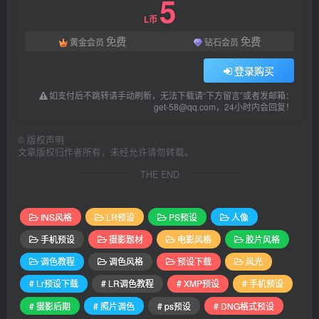
5
L币
免费
免费
黄金会员
钻石会员
登录购买
如支付后不跳转请手动刷新，无法下载请“下方留言”或者发邮箱：
get-58@qq.com，24小时内会回复！
©
版权声明
文章版权归作者所有，未经允许请勿转载。
THE END
INS风格
LR预设
PS预设
人像
手机预设
摄影题材
电影风格
胶片风格
调色教程
调色风格
预设下载
风光
# Lr预设下载
# LR调色教程
# XMP预设
# 手机预设
# 摄影后期
# 照片调色
# ps预设
# DNG格式预设