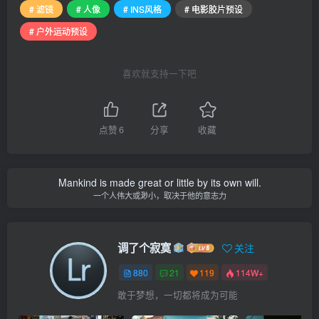
# 滤镜
# 人像
# INS风格
# 电影胶片预设
# 户外运动预设
喜欢就支持一下吧
点赞
6
分享
收藏
Mankind is made great or little by its own will.
一个人伟大或渺小，取决于他的意志力
调了个寂寞
关注
880
21
119
114W+
敢于梦想，一切都将成为可能