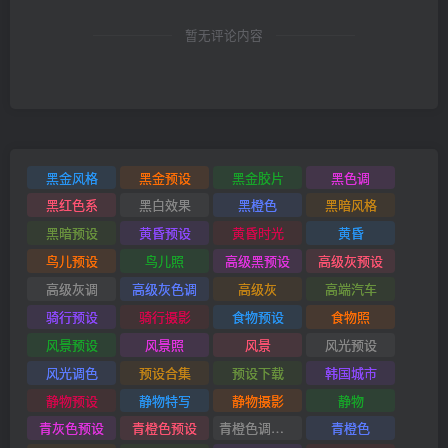
暂无评论内容
黑金风格
黑金预设
黑金胶片
黑色调
黑红色系
黑白效果
黑橙色
黑暗风格
黑暗预设
黄昏预设
黄昏时光
黄昏
鸟儿预设
鸟儿照
高级黑预设
高级灰预设
高级灰调
高级灰色调
高级灰
高端汽车
骑行预设
骑行摄影
食物预设
食物照
风景预设
风景照
风景
风光预设
风光调色
预设合集
预设下载
韩国城市
静物预设
静物特写
静物摄影
静物
青灰色预设
青橙色预设
青橙色调预设
青橙色