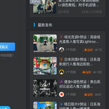
TOP10
Lr调色教程，附手机滤镜
PS+Lightroom预设下载！
3年前
3.6W+人已阅读
最新发布
哑光亮调lr预设｜高级哑
1
光柔焦人像写真Lightroom
下载lr调色风格
录购买
73
1个月前
15
小时内会回复！
日本风情lr预设｜日系清
2
新旅行人像海边街拍
Lightroom下载lr调色风格
102
1个月前
15
健身lr调色预设｜黑白高
3
对比运动人像力量感
Lightroom下载lr预设风格
61
1个月前
15
晴日胶片lr预设｜日系海
4
边街景人像一键通透