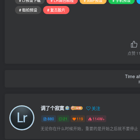
# Lr预设下载
# LR调色教程
# XMP预设
# 手机预设
# 街拍预设
# 复古胶片
点赞
1
Time al
调了个寂寞
关注
880
21
119
114W+
无论你在什么时候开始，重要的是开始之后就不要停止