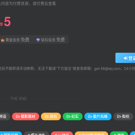
此内容为付费资源，请付费后查看
5
L币
免费
免费
黄金会员
钻石会员
登
后不跳转请手动刷新，无法下载请“下方留言”或者发邮箱：get-58@qq.com，24
THE END
预设
摄影题材
旅拍
纪实
胶片风格
街拍