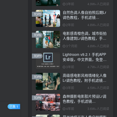
PS+Lightroom预设下载！
3年前
4.9W+人已阅读
自然色调人像自拍照后期Lr
TOP5
调色教程，手机滤镜
PS+Lightroom预设下载！
2年前
4.8W+人已阅读
电影感青橙色调，城市街拍
TOP6
人像建筑Lr调色教程，手机
滤镜PS+Lightroom预设下
3个月前
4.8W+人已阅读
载！
Lightroom v9.2.1 手机APP
TOP7
安卓版，中文界面，免登录
直接激活破解版！
3年前
4.7W+人已阅读
高级感电影风格情绪化人像
TOP8
Lr调色教程，附手机滤镜
PS+Lightroom预设下载！
3年前
4.5W+人已阅读
森林摄影电影胶片预设Lr调
TOP9
色教程，手机滤镜
Lightroom+Ps预设下载！
已售 1
！
4年前
3.6W+人已阅读
莫兰迪哑光灰人像自拍摄影