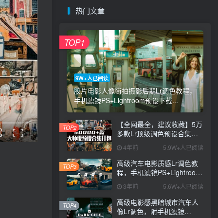
热门文章
TOP1
9W+人已阅读
胶片电影人像街拍摄影后期Lr调色教程，
手机滤镜PS+Lightroom预设下载...
【全网最全，建议收藏】5万
TOP2
多款Lr顶级调色预设合集，
精心整理，分类清晰，摄影
4年前
5.9W+人已阅读
师调色师必备素材，够用一
辈子！
高级汽车电影质感Lr调色教
TOP3
程，手机滤镜PS+Lightroom
预设下载！
3年前
5.6W+人已阅读
高级电影感黑暗城市汽车人
TOP4
像Lr调色，附手机滤镜