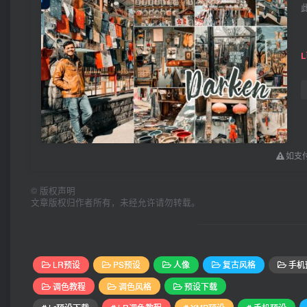
如支付
©
版权声明
文章版权归作者所有，未经允许请勿转载。
LR预设
PS预设
人像
复古风格
手机
调色教程
调色风格
预设下载