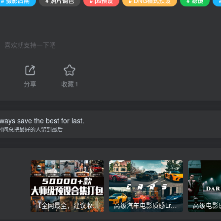
# 摄影后期
# 照片调色
# ps预设
# DNG格式预设
# 滤镜
喜欢就支持一下吧
1
分享
收藏
1
ways save the best for last.
时间总把最好的人留到最后
【全网最全，建议收藏】5万多款Lr顶级调色预设合集，精心整理，分类清晰，摄影师调色师必备素材，够用一辈子！
高级汽车电影质感Lr调色教程，手机滤镜PS+Lightroom预设下载！