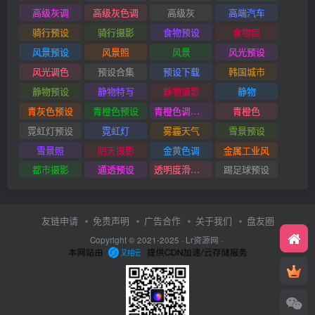
高级灰调
高级灰色调
高级灰
高端汽车
骑行预设
骑行摄影
食物预设
食物照
风景预设
风景照
风景
风光预设
风光调色
预设合集
预设下载
韩国城市
静物预设
静物特写
静物摄影
静物
青灰色预设
青橙色预设
青橙色调预设
青橙色
霓虹灯预设
霓虹灯
雾霾天气
雪景预设
雪景照
阴天摄影
金黄色调
金属工业风
都市摄影
通透预设
透明度滑块插件
踢足球预设
友链申请
免责声明
广告合作
关于我们
盘友圈
Copyright © 2021-2025 ·
Lr资源网
·