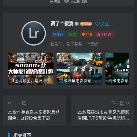
成功是一场和自己的比赛
调了个寂寞
关注
880
21
119
114W+
我爱你，爱了整整一个曾经
【全网最全，建议收藏】5万多款Lr顶级调色预设合集，精心整理，分类清晰，摄影师调色师必备素材，够用一辈子！
高级汽车电影质感Lr调色教程，手机滤镜PS+Lightroom预设下载！
上一篇
下一篇
75款唯美森系人像摄影后期
25款高级城市夜景风光摄影
调色，Lr预设合集下载
后期LR/PS预设/手机滤镜下
载！
相关推荐