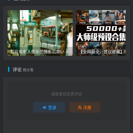
胶片电影人像街拍摄影后期Lr调色教程，手机滤镜PS+Lightroom预设下载！
【全网最全，建议收藏】5万多款Lr顶级调色预设合集，
评论
抢沙发
请登录后发表评论
登录
注册