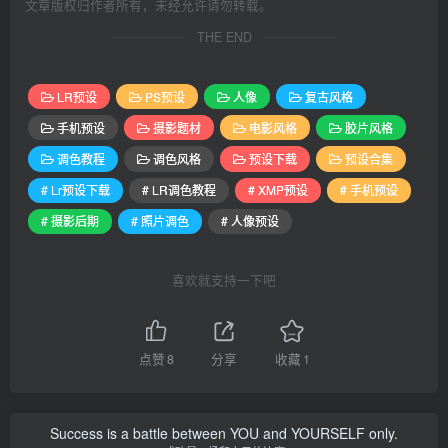
文章版权归作者所有，未经允许请勿转载。
THE END
LR预设
PS预设
人像
复古风格
手机预设
摄影题材
电影风格
胶片风格
调色教程
调色风格
预设下载
预设合集
# Lr预设下载
# LR调色教程
# XMP预设
# 手机预设
# 摄影后期
# 照片调色
# 人像预设
喜欢就支持一下吧
点赞
8
分享
收藏
1
Success is a battle between YOU and YOURSELF only.