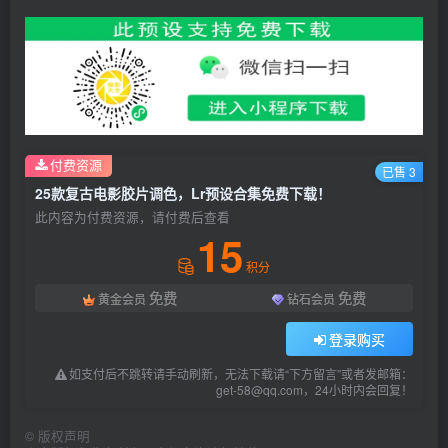
付费资源
已售 3
25款复古电影胶片调色，Lr预设合集免费下载！
此内容为付费资源，请付费后查看
15
积分
免费
免费
黄金会员
钻石会员
登录购买
如支付后不跳转请手动刷新，无法下载请“下方留言”或者发邮箱：
get-58@qq.com，24小时内会回复！
©
版权声明