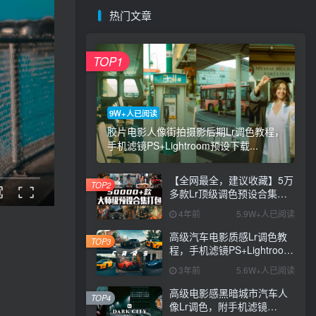
热门文章
TOP1
9W+人已阅读
胶片电影人像街拍摄影后期Lr调色教程，
手机滤镜PS+Lightroom预设下载...
【全网最全，建议收藏】5万
TOP2
多款Lr顶级调色预设合集，
精心整理，分类清晰，摄影
4年前
5.9W+人已阅读
师调色师必备素材，够用一
辈子！
高级汽车电影质感Lr调色教
TOP3
程，手机滤镜PS+Lightroom
预设下载！
3年前
5.6W+人已阅读
高级电影感黑暗城市汽车人
TOP4
像Lr调色，附手机滤镜