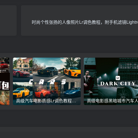
时尚个性张扬的人像照片Lr调色教程，附手机滤镜Lightro
议收藏】5万多款Lr顶级调色预设合集，精心整理，分类清晰，摄影师调色师必备素材，够用一辈子！
高级汽车电影质感Lr调色教程，手机滤镜PS+Lightroom预设下载！