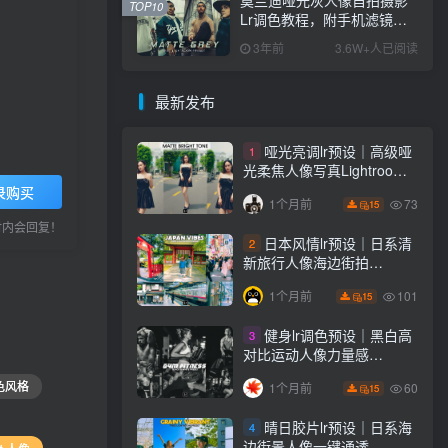
TOP10
Lr调色教程，附手机滤镜
PS+Lightroom预设下载！
3年前
3.6W+人已阅读
最新发布
哑光亮调lr预设｜高级哑
1
光柔焦人像写真Lightroom
下载lr调色风格
录购买
73
1个月前
15
小时内会回复！
日本风情lr预设｜日系清
2
新旅行人像海边街拍
Lightroom下载lr调色风格
101
1个月前
15
健身lr调色预设｜黑白高
3
对比运动人像力量感
Lightroom下载lr预设风格
色风格
60
1个月前
15
晴日胶片lr预设｜日系海
4
边街景人像一键通透