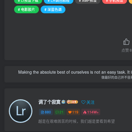
# Lr预设下载
# LR调色教程
# XMP预设
# 手机预设
# 电影胶片
# 深蓝色调
点赞
8
Making the absolute best of ourselves is not an easy task. It 
做最好的自己并不容
调了个寂寞
关注
880
21
119
114W+
越是在艰难困苦的时候，我们越是要看到希望