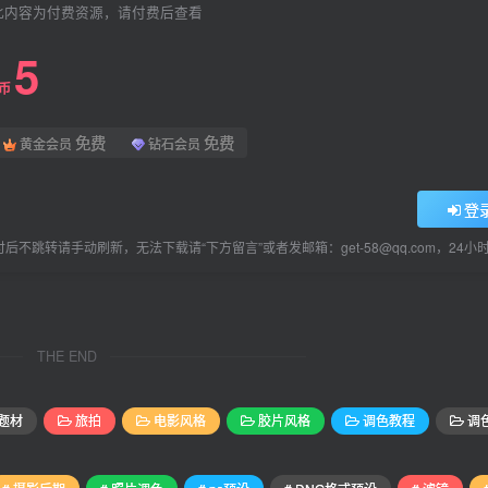
此内容为付费资源，请付费后查看
5
L币
免费
免费
黄金会员
钻石会员
登
后不跳转请手动刷新，无法下载请“下方留言”或者发邮箱：get-58@qq.com，24
THE END
题材
旅拍
电影风格
胶片风格
调色教程
调