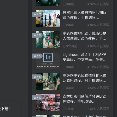
PS+Lightroom预设下载！
3年前
4.9W+人已阅读
自然色调人像自拍照后期Lr
TOP5
调色教程，手机滤镜
PS+Lightroom预设下载！
2年前
4.8W+人已阅读
电影感青橙色调，城市街拍
TOP6
人像建筑Lr调色教程，手机
滤镜PS+Lightroom预设下
3个月前
4.8W+人已阅读
载！
Lightroom v9.2.1 手机APP
TOP7
安卓版，中文界面，免登录
直接激活破解版！
3年前
4.7W+人已阅读
高级感电影风格情绪化人像
TOP8
Lr调色教程，附手机滤镜
PS+Lightroom预设下载！
3年前
4.5W+人已阅读
森林摄影电影胶片预设Lr调
TOP9
色教程，手机滤镜
Lightroom+Ps预设下载！
设下载！
4年前
3.6W+人已阅读
莫兰迪哑光灰人像自拍摄影