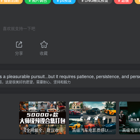
# 摄影后期
# 照片调色
# ps预设
# DNG格式预设
# 滤镜
喜欢就支持一下吧
分享
收藏
is a pleasurable pursuit...but it requires patience, persistence, and per
易，这是很美好的愿望，需要耐心、坚持和毅力
【全网最全，建议收藏】5万多款Lr顶级调色预设合集，精心整理，分类清晰，摄影师调色师必备素材，够用一辈子！
高级汽车电影质感Lr调色教程，手机滤镜PS+Lightroom预设下载！