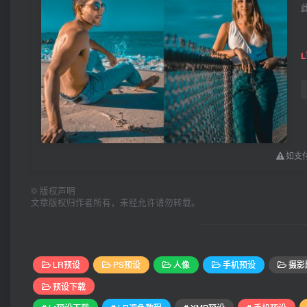
如支付
©
版权声明
文章版权归作者所有，未经允许请勿转载。
LR预设
PS预设
人像
手机预设
摄影
预设下载