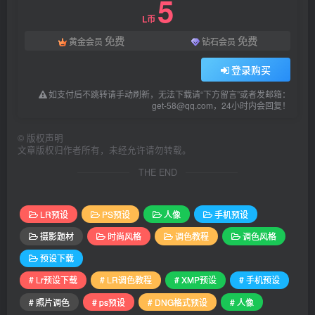
5
L币
免费
免费
黄金会员
钻石会员
登录购买
如支付后不跳转请手动刷新，无法下载请“下方留言”或者发邮箱：
get-58@qq.com，24小时内会回复！
©
版权声明
文章版权归作者所有，未经允许请勿转载。
THE END
LR预设
PS预设
人像
手机预设
摄影题材
时尚风格
调色教程
调色风格
预设下载
# Lr预设下载
# LR调色教程
# XMP预设
# 手机预设
# 照片调色
# ps预设
# DNG格式预设
# 人像