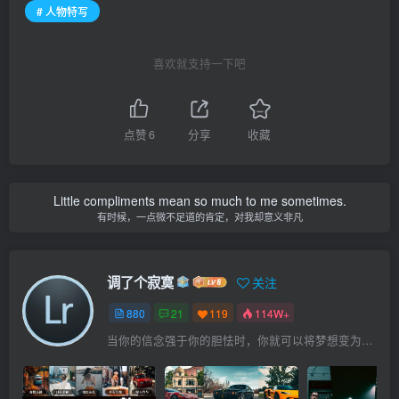
# 人物特写
喜欢就支持一下吧
点赞
6
分享
收藏
Little compliments mean so much to me sometimes.
有时候，一点微不足道的肯定，对我却意义非凡
调了个寂寞
关注
880
21
119
114W+
当你的信念强于你的胆怯时，你就可以将梦想变为现实了