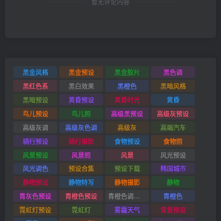
暂无评论内容
黑金风格
黑金预设
黑金胶片
黑色调
黑红色系
黑白效果
黑橙色
黑暗风格
黑暗预设
黄昏预设
黄昏时光
黄昏
鸟儿预设
鸟儿照
高级黑预设
高级灰预设
高级灰调
高级灰色调
高级灰
高端汽车
骑行预设
骑行摄影
食物预设
食物照
风景预设
风景照
风景
风光预设
风光调色
预设合集
预设下载
韩国城市
静物预设
静物特写
静物摄影
静物
青灰色预设
青橙色预设
青橙色调预设
青橙色
霓虹灯预设
霓虹灯
雾霾天气
雪景预设